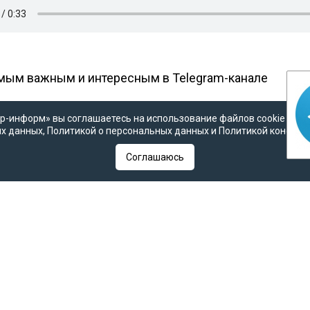
амым важным и интересным в
Telegram-канале
р-информ» вы соглашаетесь на использование файлов cookie в со
х данных
,
Политикой о персональных данных
и
Политикой конфид
Соглашаюсь
я татарской жизни» в России. Мы рассказываем о том, как т
но, станут в недалеком будущем при «оптимистичном сце
вопросы татар к самим себе и главные вызовы, стоящие пе