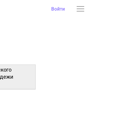
Войти
ского
одежи