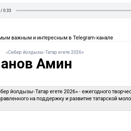
амым важным и интересным в
Telegram-канале
«Себер йолдызы-Татар егете 2026»
анов Амин
бер йолдызы-Татар егете 2026» - ежегодного творче
правленного на поддержку и развитие татарской мол