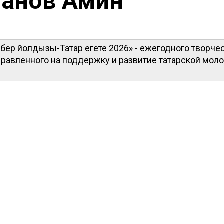
анов Амин
бер йолдызы-Татар егете 2026» - ежегодного творче
правленного на поддержку и развитие татарской мол