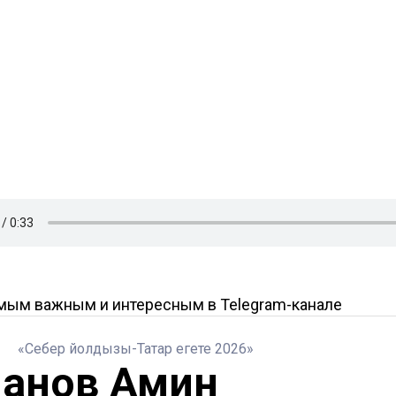
амым важным и интересным в
Telegram-канале
«Себер йолдызы-Татар егете 2026»
анов Амин