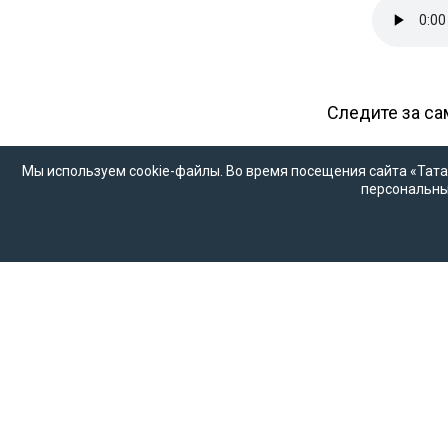
Следите за с
Мы используем cookie-файлы. Во время посещения сайта «Тата
персональны
Главная
Все материалы
Рейтинг татар
Соцсети
О проекте
«Миллиард.татар» — это «энциклопеди
живут в настоящем и какими, возмож
бренды татар и Татарстана, главные 