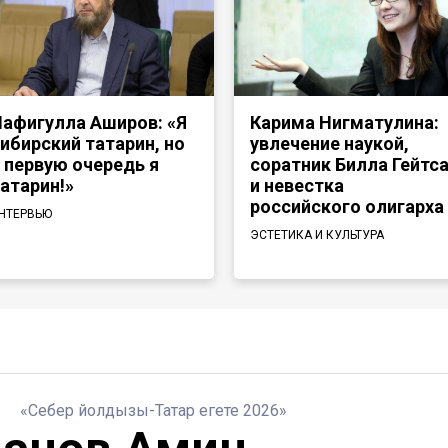
афигулла Аширов: «Я
Карима Нигматулина:
ибирский татарин, но
увлечение наукой,
 первую очередь я
соратник Билла Гейтс
атарин!»
и невестка
российского олигарха
НТЕРВЬЮ
ЭСТЕТИКА И КУЛЬТУРА
«Себер йолдызы-Татар егете 2026»