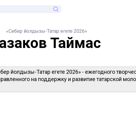
«Себер йолдызы-Татар егете 2026»
азаков Таймас
бер йолдызы-Татар егете 2026» - ежегодного творче
правленного на поддержку и развитие татарской мол