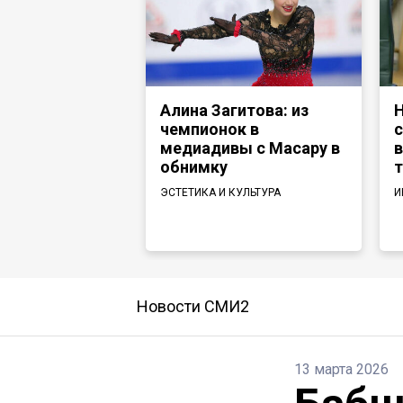
Алина Загитова: из
Н
чемпионок в
с
медиадивы с Масару в
в
обнимку
т
ЭСТЕТИКА И КУЛЬТУРА
И
Новости СМИ2
13 марта 2026