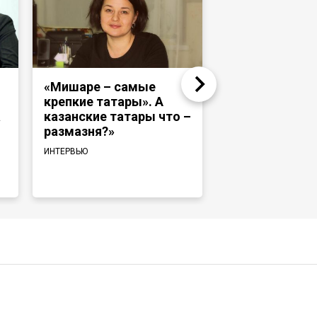
«Мишаре – самые
Надир Девлет
крепкие татары». А
«Раньше тата
а
казанские татары что –
башкиры ходи
размазня?»
и те же медре
говорили на 
ИНТЕРВЬЮ
языке»
ИНТЕРВЬЮ