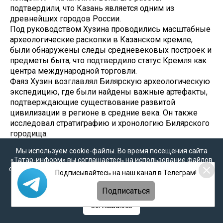
подтвердили, что Казань является одним из
древнейших городов России.
Под руководством Хузина проводились масштабные
археологические раскопки в Казанском кремле,
были обнаружены следы средневековых построек и
предметы быта, что подтвердило статус Кремля как
центра международной торговли.
Фаяз Хузин возглавлял Билярскую археологическую
экспедицию, где были найдены важные артефакты,
подтверждающие существование развитой
цивилизации в регионе в средние века. Он также
исследовал стратиграфию и хронологию Билярского
городища.
Мы используем cookie-файлы. Во время посещения сайта
2. Рамиль Насыбуллов – каллиграф (хаттат)
«Татар-информ» вы соглашаетесь на использование файлов
cookie в соответствии с настоящим уведомлением, согласием
Подписывайтесь на наш канал в Телеграм!
на
обработку персональных данных
,
Политикой о
персональных данных
и
Политикой конфиденциальности
Подписаться
Соглашаюсь