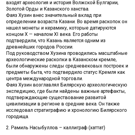
входят археология и история Волжской Булгарии,
Золотой Орды и Казанского ханства.
Фаяз Хузин внес значительный вклад при
определении возраста Казани. Во время раскопок он
нашел монеты и керамику, которые датируются
концом X — началом XI века. Его работы
подтвердили, что Казань является одним из
древнейших городов России.
Под руководством Хузина проводились масштабные
археологические раскопки в Казанском кремле,
были обнаружены следы средневековых построек и
предметы быта, что подтвердило статус Кремля как
центра международной торговли.
Фаяз Хузин возглавлял Билярскую археологическую
экспедицию, где были найдены важные артефакты,
подтверждающие существование развитой
цивилизации в регионе в средние века. Он также
исследовал стратиграфию и хронологию Билярского
городища.
2. Рамиль Насыбуллов – каллиграф (хаттат)