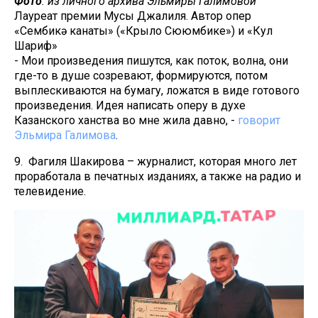
Фото
: из личного архива Эльмиры Галимовой
Лауреат премии Мусы Джалиля. Автор опер
«Сөембикә канаты» («Крыло Сююмбике») и «Кул
Шариф»
- Мои произведения пишутся, как поток, волна, они
где-то в душе созревают, формируются, потом
выплескиваются на бумагу, ложатся в виде готового
произведения. Идея написать оперу в духе
Казанского ханства во мне жила давно, -
говорит
Эльмира Галимова
.
9. Фагиля Шакирова – журналист, которая много лет
проработала в печатных изданиях, а также на радио и
телевидение.