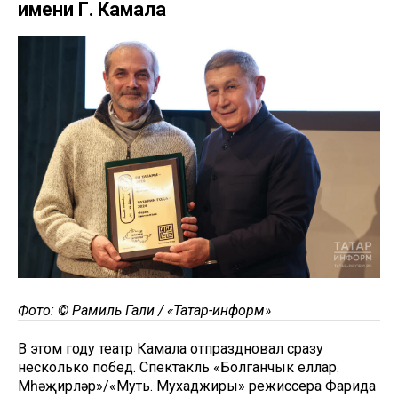
имени Г. Камала
Фото: © Рамиль Гали / «Татар-информ»
В этом году театр Камала отпраздновал сразу
несколько побед. Спектакль «Болганчык еллар.
Мөһәҗирләр»/«Муть. Мухаджиры» режиссера Фарида