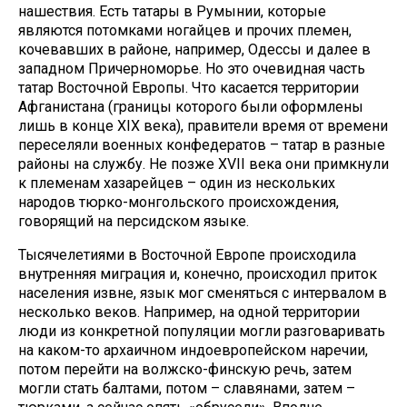
нашествия. Есть татары в Румынии, которые
являются потомками ногайцев и прочих племен,
кочевавших в районе, например, Одессы и далее в
западном Причерноморье. Но это очевидная часть
татар Восточной Европы. Что касается территории
Афганистана (границы которого были оформлены
лишь в конце XIX века), правители время от времени
переселяли военных конфедератов – татар в разные
районы на службу. Не позже XVII века они примкнули
к племенам хазарейцев – один из нескольких
народов тюрко-монгольского происхождения,
говорящий на персидском языке.
Тысячелетиями в Восточной Европе происходила
внутренняя миграция и, конечно, происходил приток
населения извне, язык мог сменяться с интервалом в
несколько веков. Например, на одной территории
люди из конкретной популяции могли разговаривать
на каком-то архаичном индоевропейском наречии,
потом перейти на волжско-финскую речь, затем
могли стать балтами, потом – славянами, затем –