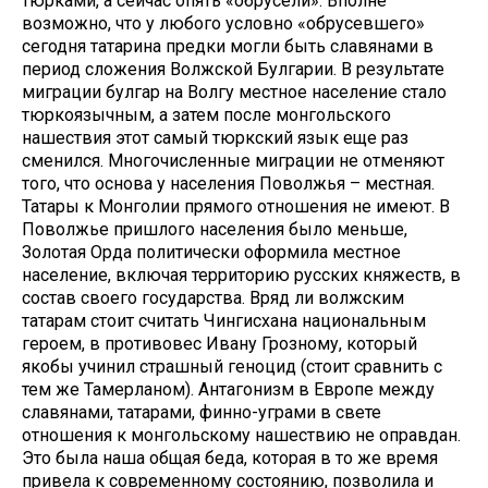
тюрками, а сейчас опять «обрусели». Вполне
возможно, что у любого условно «обрусевшего»
сегодня татарина предки могли быть славянами в
период сложения Волжской Булгарии. В результате
миграции булгар на Волгу местное население стало
тюркоязычным, а затем после монгольского
нашествия этот самый тюркский язык еще раз
сменился. Многочисленные миграции не отменяют
того, что основа у населения Поволжья – местная.
Татары к Монголии прямого отношения не имеют. В
Поволжье пришлого населения было меньше,
Золотая Орда политически оформила местное
население, включая территорию русских княжеств, в
состав своего государства. Вряд ли волжским
татарам стоит считать Чингисхана национальным
героем, в противовес Ивану Грозному, который
якобы учинил страшный геноцид (стоит сравнить с
тем же Тамерланом). Антагонизм в Европе между
славянами, татарами, финно-уграми в свете
отношения к монгольскому нашествию не оправдан.
Это была наша общая беда, которая в то же время
привела к современному состоянию, позволила и