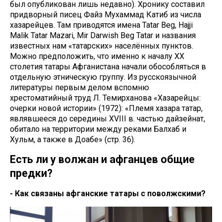
был опубликован лишь недавно). Хронику составил
придворный писец Файз Мухаммад Катиб из числа
хазарейцев. Там приводятся имена Tatar Beg, Hajji
Malik Tatar Mazari, Mir Darwish Beg Tatar и названия
известных нам «татарских» населённых пунктов.
Можно предположить, что именно к началу XX
столетия татары Афганистана начали обособляться в
отдельную этническую группу. Из русскоязычной
литературы первым делом вспомню
хрестоматийный труд Л. Темирханова «Хазарейцы:
очерки новой истории» (1972): «Племя хазара татар,
являвшееся до середины XVIII в. частью дайзейнат,
обитало на территории между реками Балхаб и
Хульм, а также в Доабе» (стр. 36).
Есть ли у волжан и афганцев общие
предки?
- Как связаны афганские татары с поволжскими?