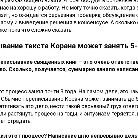
 в рамках общего визита, чтобы обсудить основные 
нас на хорошую работу. Не могу точно сказать, когда 
зит, но ожидается серьезная проверка, обсуждение
асму и выведение решения в консенсусе. А сколько
же пока что сложно сказать.
вание текста Корана может занять 5-
ереписывание священных книг – это очень ответств
ло. Сколько, получается, суммарно заняло написан
от процесс занял почти 3 года. На самом деле, это на
 Обычно переписывание Корана может занимать до 5-
атягивать это дело, нести такой серьезный груз отве
ли растянуть процесс на годы, и энтузиазм теряется, 
ет страдать.
одил этот процесс? Написание шло непрерывно цел