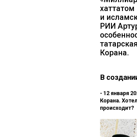
хаттатом
и исламск
РИИ Артур
особеннос
татарска
Корана.
В создани
- 12 января 2
Корана. Хотел
происходит?