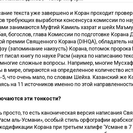
сание текста уже завершено и Коран проходит провер
ов требующих выработки консенсуса комиссии по на
ами занимаются Муфтий Камиль хазрат и шейх Маъмун
ая, богослов, глава Комиссии по подготовке Корана 
й премии Священного Корана (DIHQA), обладатель 
фзу (запоминание наизусть) Корана, потомок пророк
л многие сложные вопросы. Например, многие Мусха
 в мире, опираются на определенное количество ис
4-5, что очень мало, по словам Шейха. Казанский же 
аясь на 11 источников именно по этой направленности
ключаются эти тонкости?
ть просто, то есть каноническая версия написания Св
Расм аль-Усмани», особый стиль орфографии арабског
кодификации Корана при третьем халифе ‘Усмане в 7 