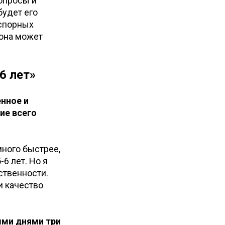
вопросы и
будет его
 спорных
 она может
6 лет»
енное и
ие всего
много быстрее,
6 лет. Но я
тственности.
и качество
ыми днями три