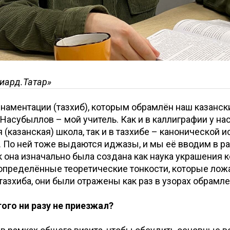
иард.Татар»
 орнаментации (тазхиб), которым обрамлён наш казанс
Насубыллов – мой учитель. Как и в каллиграфии у на
я (казанская) школа, так и в тазхибе – канонической 
 По ней тоже выдаются иджазы, и мы её вводим в ран
ак она изначально была создана как наука украшения 
 определённые теоретические тонкости, которые лож
азхиба, они были отражены как раз в узорах обрамл
того ни разу не приезжал?