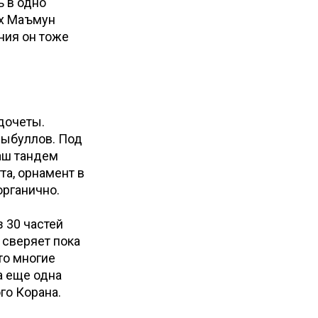
ь в одно
йх Маъмун
ния он тоже
едочеты.
сыбуллов. Под
аш тандем
та, орнамент в
рганично.
 30 частей
 сверяет пока
то многие
а еще одна
го Корана.