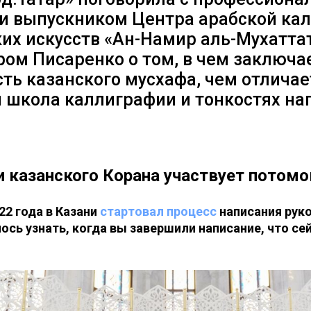
 и выпускником Центра арабской ка
их искусств «Ан-Намир аль-Мухатта
ом Писаренко о том, в чем заключа
ть казанского мусхафа, чем отличае
я школа каллиграфии и тонкостях на
и казанского Корана участвует потом
022 года в Казани
стартовал процесс
написания рук
ось узнать, когда вы завершили написание, что се