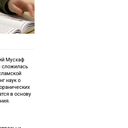
кий Мусхаф
с сложилась
исламской
г наук о
коранических
атся в основу
ения.