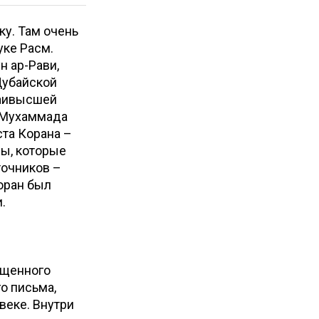
ку. Там очень
уке Расм.
 ар-Рави,
Дубайской
наивысшей
а Мухаммада
фы, которые
точников –
Коран был
.
ященного
о письма,
веке. Внутри