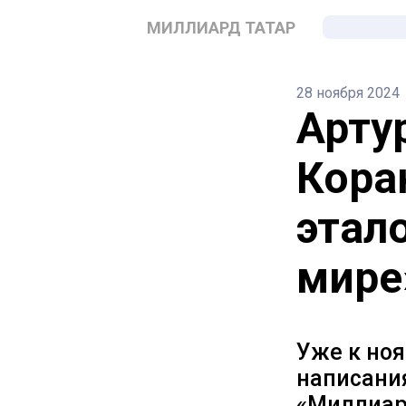
МИЛЛИАРД ТАТАР
28 ноября 2024
Арту
Кора
этал
мире
Уже к но
написания
«Миллиар