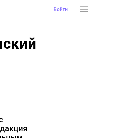
Войти
нский
с
едакция
альным