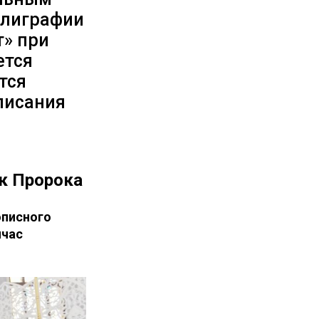
ллиграфии
т» при
ется
тся
писания
ок Пророка
описного
йчас