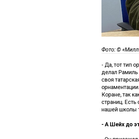
Фото: © «Милл
- Да, тот тип
делал Рамиль 
своя татарска
орнаментации.
Коране, так к
страниц. Есть
нашей школы т
- А Шейх до э