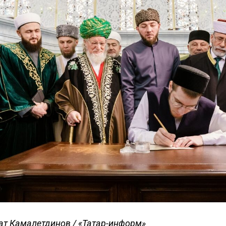
ат Камалетдинов / «Татар-информ»