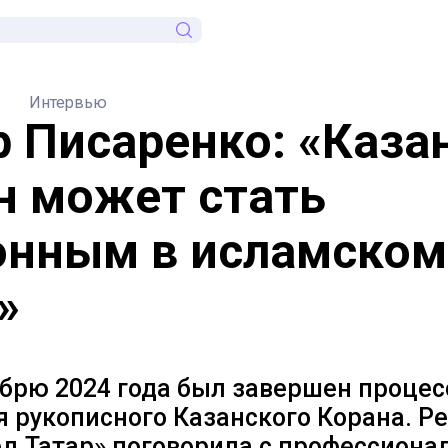
Интервью
р Писаренко: «Каза
н может стать
онным в исламском
»
ябрю 2024 года был завершен процес
 рукописного Казанского Корана. Р
д.Татар» поговорила с профессион