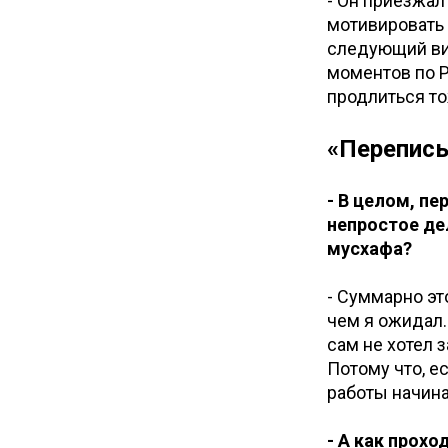
- Он приезжал
мотивировать 
следующий ви
моментов по Р
продлиться то
«Переписы
- В целом, п
непростое де
мусхафа?
- Суммарно эт
чем я ожидал.
сам не хотел з
Потому что, ес
работы начина
- А как прох