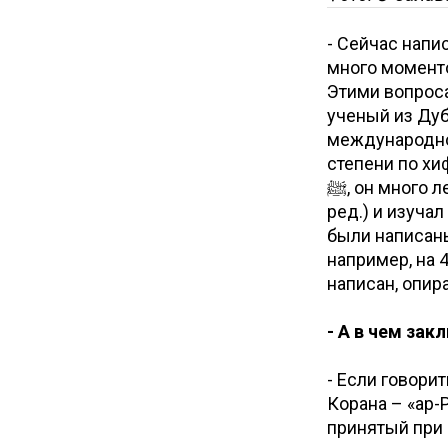
- Сейчас напи
много момент
Этими вопрос
ученый из Дуб
международно
степени по хи
ﷺ, он много лет писал книгу по науке Расм (наука по написанию текста Корана –
ред.) и изуча
были написаны
например, на 
написан, опир
- А в чем за
- Если говори
Корана – «ар-
принятый при 