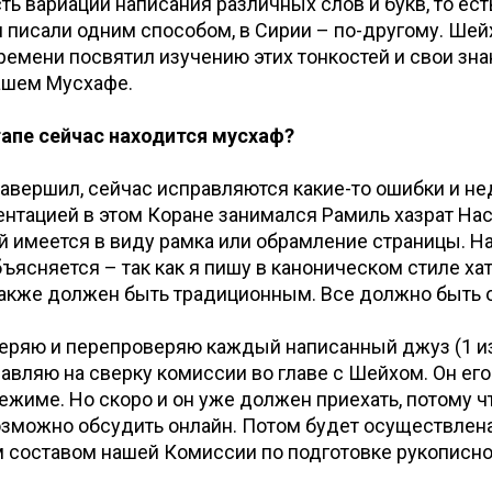
сть вариации написания различных слов и букв, то ест
 писали одним способом, в Сирии – по-другому. Ше
ремени посвятил изучению этих тонкостей и свои зна
ашем Мусхафе.
тапе сейчас находится мусхаф?
 завершил, сейчас исправляются какие-то ошибки и н
ентацией в этом Коране занимался Рамиль хазрат На
 имеется в виду рамка или обрамление страницы. Н
бъясняется – так как я пишу в каноническом стиле хат
акже должен быть традиционным. Все должно быть о
еряю и перепроверяю каждый написанный джуз (1 из
равляю на сверку комиссии во главе с Шейхом. Он его
режиме. Но скоро и он уже должен приехать, потому ч
зможно обсудить онлайн. Потом будет осуществлен
 составом нашей Комиссии по подготовке рукописно