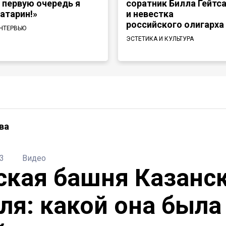
 первую очередь я
соратник Билла Гейтс
атарин!»
и невестка
российского олигарха
НТЕРВЬЮ
ЭСТЕТИКА И КУЛЬТУРА
ва
3
Видео
ская башня Казанс
ля: какой она была