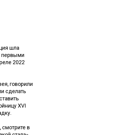
ция шла
ы первыми
преле 2022
ея, говорили
ли сделать
ставить
ойницу XVI
адку.
 смотрите в
кой стала».