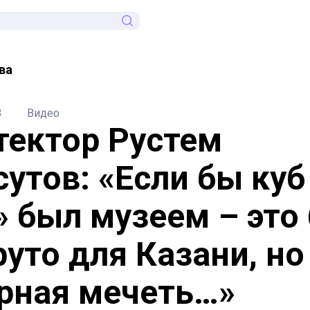
ва
3
Видео
тектор Рустем
утов: «Если бы куб
» был музеем – это
руто для Казани, но
рная мечеть…»