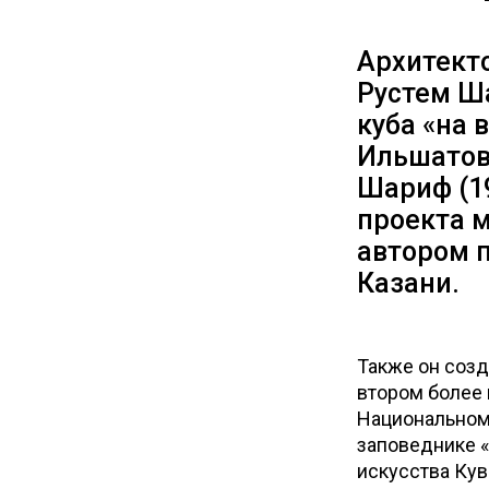
Архитекто
Рустем Ш
куба «на 
Ильшатов
Шариф (19
проекта м
автором п
Казани.
Также он созд
втором более 
Национальном 
заповеднике «
искусства Кув