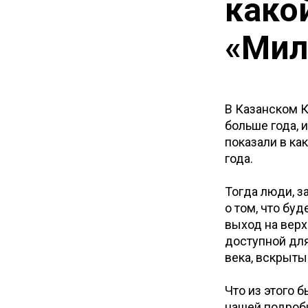
како
«Мил
В Казанском 
больше года, 
показали в ка
года.
Тогда люди, з
о том, что бу
выход на верх
доступной для
века, вскрыты
Что из этого 
нашей подробн