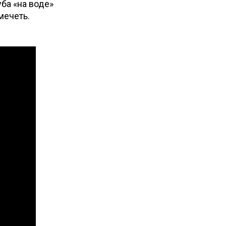
уба «на воде»
мечеть.