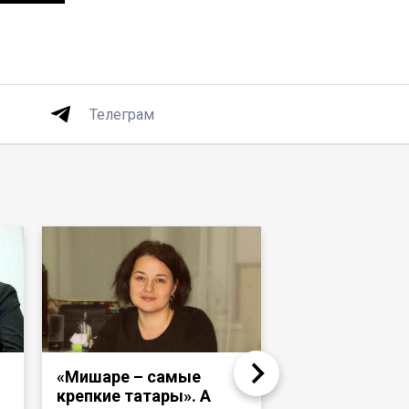
Телеграм
«Мишаре – самые
Надир Девлет
крепкие татары». А
«Раньше тата