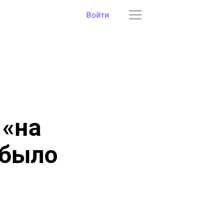
Войти
 «на
 было