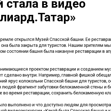
й стала в видео
лиард.Татар»
Кремле открылся Музей Спасской башни. Ее реставра
и она была закрыта для туристов. Нашим зрителям м
ком состоянии башня была накануне реставрации в а
анимающиеся проектом реставрации и созданием муз
дет сделано внутри. Например, главной фишкой обеща
ний ярус колокольни Спасской башни для туристов, о
 людей фрагмент забутовки белокаменной стены и б
е во время реставрации, сохранить белокаменную кл
было выполнено и что доступно людям для просмотра,
ой видеоэкскурсии «Какой была Спасская башня и ка