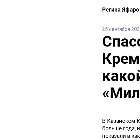
Регина Яфаро
25 сентября 202
Спас
Крем
како
«Мил
В Казанском 
больше года, 
показали в ка