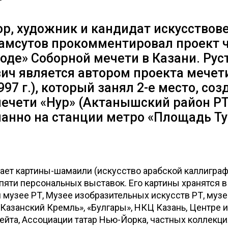
р, художник и кандидат искусствов
амсутов прокомментировал проект 
воде» Соборной мечети в Казани. Рус
ич является автором проекта мечет
97 г.), который занял 2-е место, со
ечети «Нур» (Актанышский район РТ)
анно на станции метро «Площадь Ту
ает картины-шамаили (
искусство арабской каллигра
пяти персональных выставок. Его картины хранятся в
музее РТ, Музее изобразительных искусств РТ, музе
Казанский Кремль», «Булгары», НКЦ Казань, Центре 
ейта, Ассоциации татар Нью-Йорка, частных коллекц