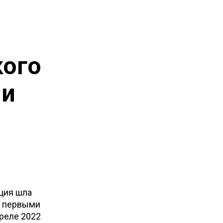
кого
 и
ция шла
ы первыми
преле 2022