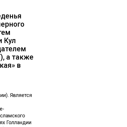
еденья
черного
тем
и Кул
здателем
, а также
кая» в
фии
). Является
е-
исламского
иях Голландии