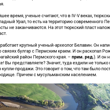
я.
шее время, ученые считают, что в IV-V веках, тюркс
падный Урал, то есть на территорию современного Пе
асты не заканчиваются. На этот тюркский пласт нало
аст.
 работает крупный ученый-археолог Белавин. Он напи
 связях булгар с Пермским краем. И он раскопал Р
агайский район Пермского края. –
прим. ред.
). И он
ке! Вы представляете? Значит, туда ездили не только
 купли-продажи. Это говорит о том, что там было по
ородище. Причем с мусульманским населением.