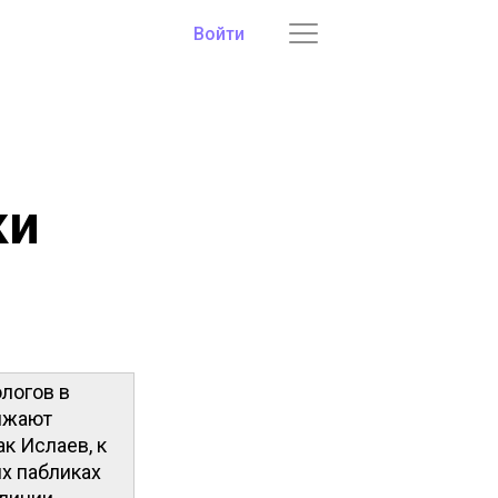
Войти
ки
логов в
лжают
ак Ислаев, к
х пабликах