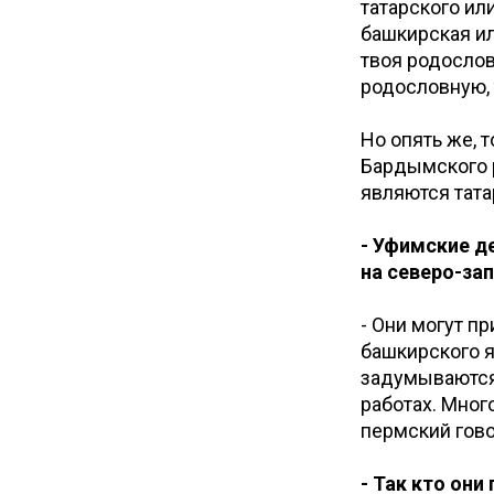
татарского ил
башкирская ил
твоя родослов
родословную, 
Но опять же, 
Бардымского р
являются тата
- Уфимские д
на северо-за
- Они могут п
башкирского я
задумываются?
работах. Мног
пермский гово
- Так кто он