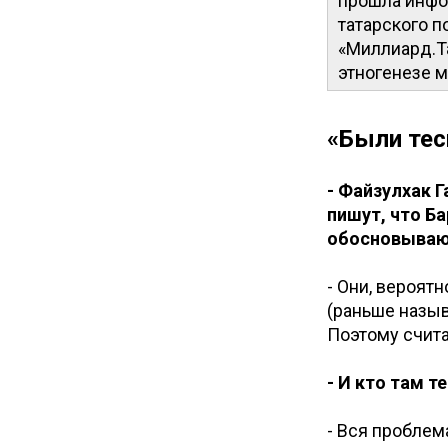
прошла инфо
татарского п
«Миллиард.Т
этногенезе 
«Были тес
- Файзулхак 
пишут, что Ба
обосновывают
- Они, вероят
(раньше назы
Поэтому счита
- И кто там т
- Вся проблем