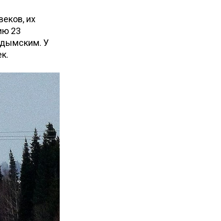
веков, их
ию 23
ардымским. У
к.