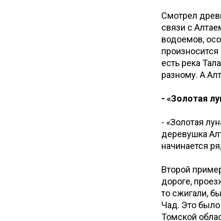
Смотрел древн
связи с Алтае
водоемов, осо
произносится 
есть река Тала
разному. А Ал
- «Золотая лу
- «Золотая лу
деревушка Алт
начинается ря
Второй пример
дороге, проез
то сжигали, бы
Чад. Это было
Томской област