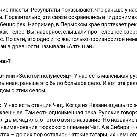
ие пласты. Результаты показывают, что раньше у на
м. Поразительно, эти связи сохранились в гидронимах
бенно рек. Например, в Пермском крае протекает река
как Телёс. Вы, наверное, слышали про Телецкое озеро
с. По сути, это одно и то же, только произносится нем
тай в древности называли «Алтын ай»…
на»?
на» или «Золотой полумесяц». У нас есть маленькая ру
ынная, раньше это было большое село. И вот эта рек
дом с этим селом.
. У нас есть станция Чад. Когда из Казани едешь по
жаешь ее. Там есть одноименная река. Русские говорят
л дым, чадило, от этого взято название. Но название 
 наименование тюркского племени Чат. А в Сибири – 
ях – до сих пор остались чатские татары, их немного