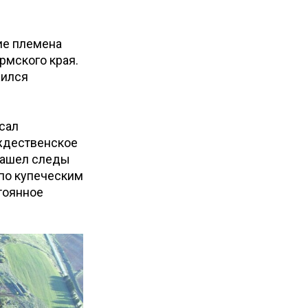
кие племена
рмского края.
жился
сал
ождественское
 нашел следы
 по купеческим
стоянное