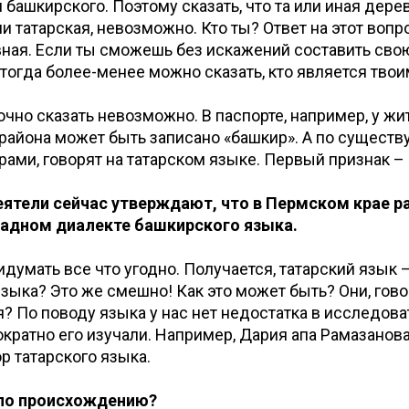
и башкирского. Поэтому сказать, что та или иная дере
и татарская, невозможно. Кто ты? Ответ на этот вопр
ная. Если ты сможешь без искажений составить сво
тогда более-менее можно сказать, кто является тво
точно сказать невозможно. В паспорте, например, у жи
айона может быть записано «башкир». А по существ
рами, говорят на татарском языке. Первый признак –
еятели сейчас утверждают, что в Пермском крае 
падном диалекте башкирского языка.
ридумать все что угодно. Получается, татарский язык 
зыка? Это же смешно! Как это может быть? Они, гово
 По поводу языка у нас нет недостатка в исследова
ократно его изучали. Например, Дария апа Рамазанов
р татарского языка.
и по происхождению?