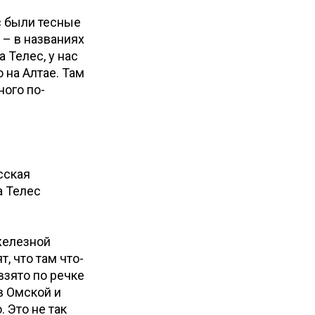
с были тесные
 – в названиях
 Телес, у нас
 на Алтае. Там
ного по-
сская
а Телес
 железной
, что там что-
взято по речке
в Омской и
. Это не так