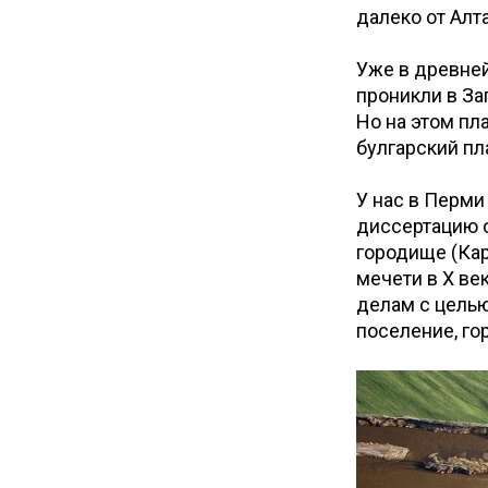
далеко от Алта
Уже в древней
проникли в За
Но на этом пл
булгарский пл
У нас в Перми
диссертацию о
городище (Кар
мечети в X ве
делам с целью
поселение, г