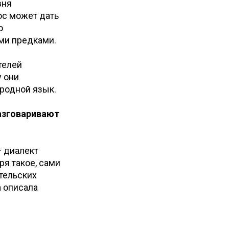
вня
ос может дать
ю
ими предками.
телей
у они
 родной язык.
разговаривают
– диалект
ря такое, сами
тельских
а описала