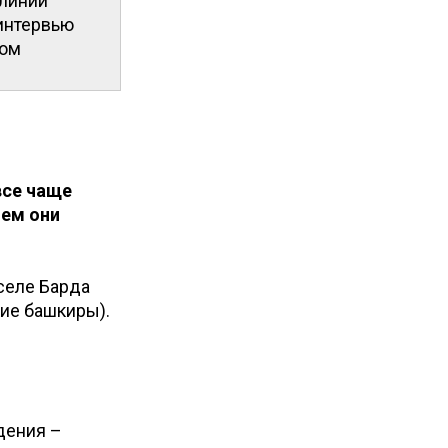
 линии
 интервью
ном
все чаще
чем они
 селе Барда
ие башкиры).
дения –