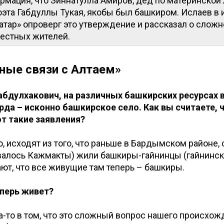
рмация, что Зиннатулла Амиров, дед по материнской
оэта Габдуллы Тукая, якобы был башкиром. Ислаев в
атар» опроверг это утверждение и рассказал о слож
местных жителей.
ные связи с Алтаем»
Габдулхакович, на различных башкирских ресурсах 
рда – исконно башкирское село. Как вы считаете, 
 такие заявления?
но, исходят из того, что раньше в Бардымском районе,
валось Кажмакты) жили башкиры-гайнинцы (гайнинск
ют, что все живущие там теперь – башкиры.
еперь живет?
а-то в том, что это сложный вопрос нашего происхож