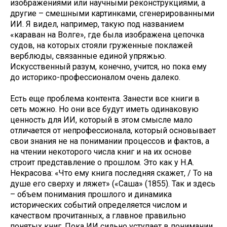
изображениями или научными реконструкциями, а
другие – смешными картинками, сгенерированными
ИИ. Я видел, например, такую под названием
«караван на Волге», где была изображена цепочка
судов, на которых стояли груженные поклажей
верблюды, связанные единой упряжью.
Искусственный разум, конечно, учится, но пока ему
до историко-профессионалом очень далеко.
Есть еще проблема контента. Занести все книги в
сеть можно. Но они все будут иметь одинаковую
ценность для ИИ, который в этом смысле мало
отличается от непрофессионала, который основывает
свои знания не на понимании процессов и фактов, а
на чтении некоторого числа книг и на их основе
строит представление о прошлом. Это как у Н.А.
Некрасова: «Что ему книга последняя скажет, / То на
душе его сверху и ляжет» («Саша» (1855). Так и здесь
– объем понимания прошлого и динамика
исторических событий определяется числом и
качеством прочитанных, а главное правильно
понятых книг. Пока ИИ сильно уступает в понимании