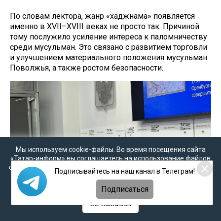
По словам лектора, жанр «хаджнама» появляется
именно в XVII–XVIII веках не просто так. Причиной
тому послужило усиление интереса к паломничеству
среди мусульман. Это связано с развитием торговли
и улучшением материального положения мусульман
Поволжья, а также ростом безопасности.
Мы используем cookie-файлы. Во время посещения сайта
«Татар-информ» вы соглашаетесь на использование файлов
cookie в соответствии с настоящим уведомлением, согласием
Подписывайтесь на наш канал в Телеграм!
на
обработку персональных данных
,
Политикой о
персональных данных
и
Политикой конфиденциальности
Подписаться
Соглашаюсь