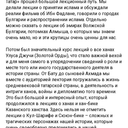
Татар» прошел большой лекционный путь. Мы
делали лекции о принятии ислама и обсуждали
реалии фильма об Ибн Фадлане, говорили о городах
Булгарии и распространении ислама. Отдельно
можно сказать о лекции об эмирах Волжской
Булгарии, потомках Алмыша, о которых мы знаем
очень мало, но и эти крупицы очень ценны для нас.
Потом был значительный курс лекций о все ханах
Улуса Джучи (Золотой Орды), что стало важной вехой
и для меня самого в упорядочении сведений о роли и
месте того или иного государственного деятеля в
истории страны. От Бату до сыновей Ахмада мы
вместе с аудиторией лектория погружались в жизнь
средневековой татарской страны, в деятельность и
интриги ханов, войны и дипломатию того времени.
Это был большой и интересный опыт, который
продолжился в лекциях о ханах и хан-бике
Казанского ханства. Здесь нельзя не отметить
лекции о Кул-Шарифе и Сююн-бике – сложных и
трагических персонажах нашей истории, которые
очень своеобразно преломились в нашей