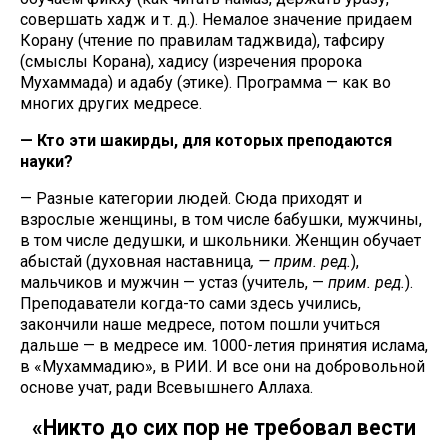
совершать хадж и т. д.). Немалое значение придаем
Корану (чтение по правилам таджвида), тафсиру
(смыслы Корана), хадису (изречения пророка
Мухаммада) и адабу (этике). Программа — как во
многих других медресе.
— Кто эти шакирды, для которых преподаются
науки?
— Разные категории людей. Сюда приходят и
взрослые женщины, в том числе бабушки, мужчины,
в том числе дедушки, и школьники. Женщин обучает
абыстай (духовная наставница
, — прим. ред.
),
мальчиков и мужчин — устаз (учитель, —
прим. ред.
).
Преподаватели когда-то сами здесь учились,
закончили наше медресе, потом пошли учиться
дальше — в медресе им. 1000-летия принятия ислама,
в «Мухаммадию», в РИИ. И все они на добровольной
основе учат, ради Всевышнего Аллаха.
«Никто до сих пор не требовал вести