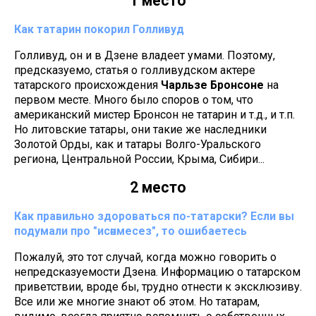
1 место
Как татарин покорил Голливуд
Голливуд, он и в Дзене владеет умами. Поэтому,
предсказуемо, статья о голливудском актере
татарского происхождения
Чарльзе Бронсоне
на
первом месте. Много было споров о том, что
американский мистер Бронсон не татарин и т.д., и т.п.
Но литовские татары, они такие же наследники
Золотой Орды, как и татары Волго-Уральского
региона, Центральной России, Крыма, Сибири...
2 место
Как правильно здороваться по-татарски? Если вы
подумали про "исәнмесез", то ошибаетесь
Пожалуй, это тот случай, когда можно говорить о
непредсказуемости Дзена. Информацию о татарском
приветствии, вроде бы, трудно отнести к эксклюзиву.
Все или же многие знают об этом. Но татарам,