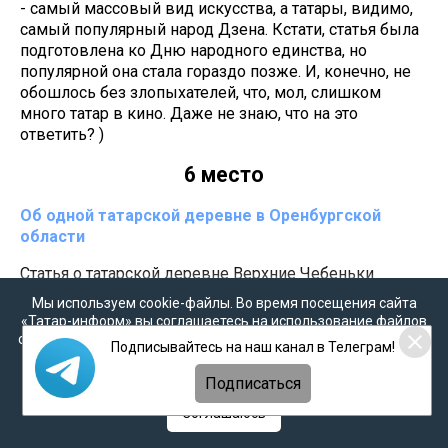
- самый массовый вид искусства, а татары, видимо,
самый популярный народ Дзена. Кстати, статья была
подготовлена ко Дню народного единства, но
популярной она стала гораздо позже. И, конечно, не
обошлось без злопыхателей, что, мол, слишком
много татар в кино. Даже не знаю, что на это
ответить? )
6 место
Об одной татарской деревне в Оренбургской
области
Статья о татарской деревне Верхние Чебеньки
Сакмарского района Оренбургской области
Мы используем cookie-файлы. Во время посещения сайта
буквально ворвалась в данный рейтинг на этой
«Татар-информ» вы соглашаетесь на использование файлов
неделе. Она вызвала бурную дискуссию, которая
cookie в соответствии с настоящим уведомлением, согласием
Подписывайтесь на наш канал в Телеграм!
продолжается и ныне. Оказалось, что история
на
обработку персональных данных
,
Политикой о
персональных данных
и
Политикой конфиденциальности
выходцев из Казанского края, ставших в
Подписаться
Оренбуржье казаками, но сохранивших свою
Соглашаюсь
татарскую идентичность, интересна очень и очень
многим.