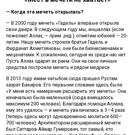
— Когда эта мечеть открылась?
— В 2000 году мечеть «Гадель» впервые открыла
свои двери. В следующем году мы, иншаллах (если
пожелает Аллах, —
прим. ред.
), отметим юбилей — 20-
летие. Нашу мечеть строили братья Гадель и
Фердинат Ахметзяновы, они были бизнесменами и
меценатами. К сожалению, сегодня их среди нас нет.
Пусть Аллах одарит их раем. Они на свои личные
средства построили мечеть и рядом медресе.
В 2013 году имам-хатыбом сюда пришел Рустам
хазрат Бакиров. Его первыми словами здесь были:
«У меня есть намерение расширить эту мечеть». Она
изначально была маленькой (сюда вмещалось
максимум 200 человек). Благодаря помощи Аллаха,
ему это удалось — и мечеть увеличилась в 3—4 раза
(теперь здесь могут одновременно молиться 600—
700 человек). Архитектором расширенный мечети
был Саттаров Айвар Гумерович, тот самый, кто