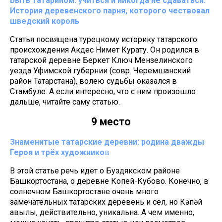
Быть татарином: учиться и никогда не сдаваться.
История деревенского парня, которого чествовал
шведский король
Статья посвящена турецкому историку татарского
происхождения Акдес Нимет Курату. Он родился в
татарской деревне Беркет Ключ Мензелинского
уезда Уфимской губернии (совр. Черемшанский
район Татарстана), волею судьбы оказался в
Стамбуле. А если интересно, что с ним произошло
дальше, читайте саму статью.
9 место
Знаменитые татарские деревни: родина дважды
Героя и трёх художнико
в
В этой статье речь идет о Буздякском районе
Башкортостана, о деревне Копей-Кубово. Конечно, в
солнечном Башкортостане очень много
замечательных татарских деревень и сёл, но Кәпәй
авылы, действительно, уникальна. А чем именно,