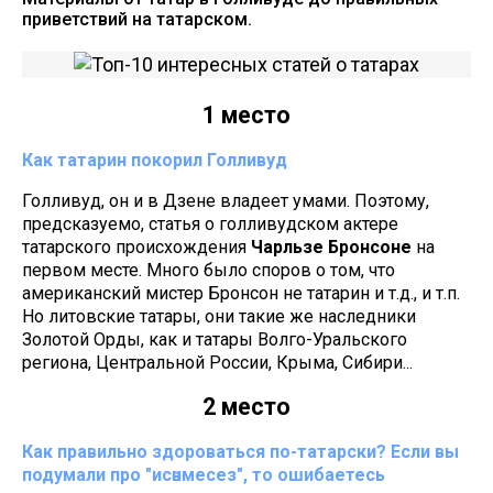
приветствий на татарском.
1 место
Как татарин покорил Голливуд
Голливуд, он и в Дзене владеет умами. Поэтому,
предсказуемо, статья о голливудском актере
татарского происхождения
Чарльзе Бронсоне
на
первом месте. Много было споров о том, что
американский мистер Бронсон не татарин и т.д., и т.п.
Но литовские татары, они такие же наследники
Золотой Орды, как и татары Волго-Уральского
региона, Центральной России, Крыма, Сибири...
2 место
Как правильно здороваться по-татарски? Если вы
подумали про "исәнмесез", то ошибаетесь