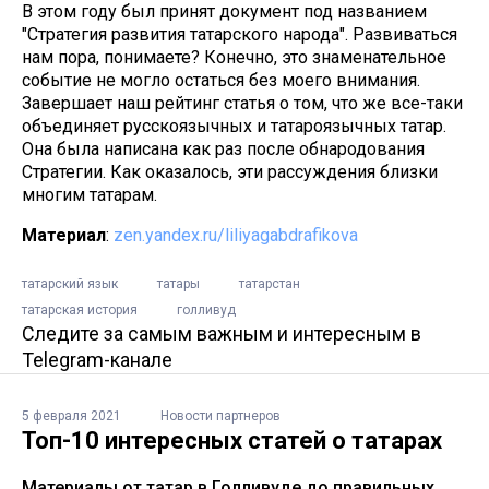
В этом году был принят документ под названием
"Стратегия развития татарского народа". Развиваться
нам пора, понимаете? Конечно, это знаменательное
событие не могло остаться без моего внимания.
Завершает наш рейтинг статья о том, что же все-таки
объединяет русскоязычных и татароязычных татар.
Она была написана как раз после обнародования
Стратегии. Как оказалось, эти рассуждения близки
многим татарам.
Материал
:
zen.yandex.ru/liliyagabdrafikova
татарский язык
татары
татарстан
татарская история
голливуд
Следите за самым важным и интересным в
Telegram-канале
5 февраля 2021
Новости партнеров
Топ-10 интересных статей о татарах
Материалы от татар в Голливуде до правильных