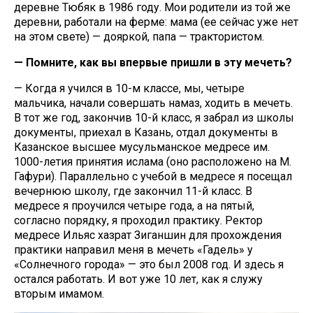
деревне Тюбяк в 1986 году. Мои родители из той же
деревни, работали на ферме: мама (ее сейчас уже нет
на этом свете) — дояркой, папа — трактористом.
— Помните, как вы впервые пришли в эту мечеть?
— Когда я учился в 10-м классе, мы, четыре
мальчика, начали совершать намаз, ходить в мечеть.
В тот же год, закончив 10-й класс, я забрал из школы
документы, приехал в Казань, отдал документы в
Казанское высшее мусульманское медресе им.
1000-летия принятия ислама (оно расположено на М.
Гафури). Параллельно с учебой в медресе я посещал
вечернюю школу, где закончил 11-й класс. В
медресе я проучился четыре года, а на пятый,
согласно порядку, я проходил практику. Ректор
медресе Ильяс хазрат Зиганшин для прохождения
практики направил меня в мечеть «Гадель» у
«Солнечного города» — это был 2008 год. И здесь я
остался работать. И вот уже 10 лет, как я служу
вторым имамом.