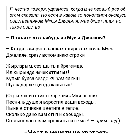
Я, честно говоря, удивился, когда мне первый раз об
этом сказали. Но если в каком-то поколении окажусь
родственником Мусы Джалиля, мне будет приятно
такое родство
— Помните что-нибудь из Мусы Джалиля?
— Когда говорят о нашем татарском поэте Мусе
Джалиле, сразу вспоминаю строки:
Жырларым, сез шытып йөрәгемдә,
Ил кырында чәчәк аттыгыз!
Күпме булса сездә көч һәм ялкын,
Шулкадәрле җирдә хакыгыз!
(Отрывок из стихотворения «Мои песни»:
Песни, в душе я взрастил ваши всходы,
Ныне в отчизне цветите в тепле.
Сколько дано вам огня и свободы,
Столько дано вам прожить па земле! —
прим. ред.
)
«Мест в мечети не хватает»