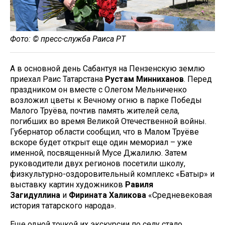
Фото: © пресс-служба Раиса РТ
А в основной день Сабантуя на Пензенскую землю
приехал Раис Татарстана
Рустам Минниханов
. Перед
праздником он вместе с Олегом Мельниченко
возложил цветы к Вечному огню в парке Победы
Малого Труёва, почтив память жителей села,
погибших во время Великой Отечественной войны.
Губернатор области сообщил, что в Малом Труёве
вскоре будет открыт еще один мемориал – уже
именной, посвященный Мусе Джалилю. Затем
руководители двух регионов посетили школу,
физкультурно-оздоровительный комплекс «Батыр» и
выставку картин художников
Равиля
Загидуллина
и
Фирината Халикова
«Средневековая
история татарского народа».
Еще одной точкой их экскурсии по селу стало