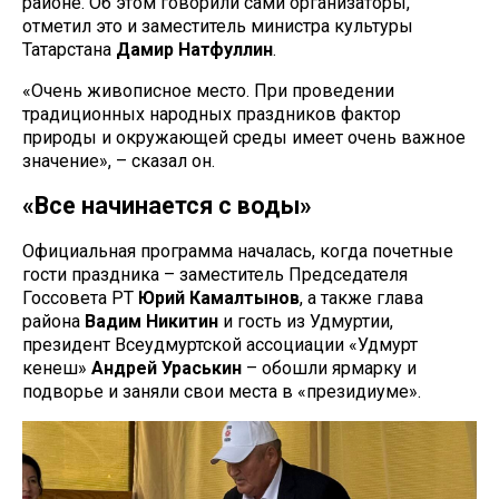
районе. Об этом говорили сами организаторы,
отметил это и заместитель министра культуры
Татарстана
Дамир Натфуллин
.
«Очень живописное место. При проведении
традиционных народных праздников фактор
природы и окружающей среды имеет очень важное
значение», – сказал он.
«Все начинается с воды»
Официальная программа началась, когда почетные
гости праздника – заместитель Председателя
Госсовета РТ
Юрий Камалтынов
, а также глава
района
Вадим Никитин
и гость из Удмуртии,
президент Всеудмуртской ассоциации «Удмурт
кенеш»
Андрей Ураськин
– обошли ярмарку и
подворье и заняли свои места в «президиуме».