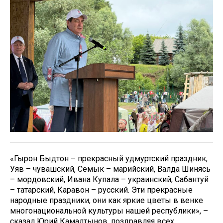
«Гырон Быдтон – прекрасный удмуртский праздник,
Уяв – чувашский, Семык – марийский, Валда Шинясь
– мордовский, Ивана Купала – украинский, Сабантуй
– татарский, Каравон – русский. Эти прекрасные
народные праздники, они как яркие цветы в венке
многонациональной культуры нашей республики», –
сказал Юрий Камалтынов, поздравляя всех