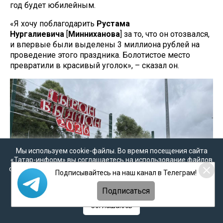
год будет юбилейным.
«Я хочу поблагодарить
Рустама
Нургалиевича
[
Минниханова
] за то, что он отозвался,
и впервые были выделены 3 миллиона рублей на
проведение этого праздника. Болотистое место
превратили в красивый уголок», – сказал он.
Мы используем cookie-файлы. Во время посещения сайта
«Татар-информ» вы соглашаетесь на использование файлов
cookie в соответствии с настоящим уведомлением, согласием
Подписывайтесь на наш канал в Телеграм!
на
обработку персональных данных
,
Политикой о
персональных данных
и
Политикой конфиденциальности
Подписаться
Соглашаюсь