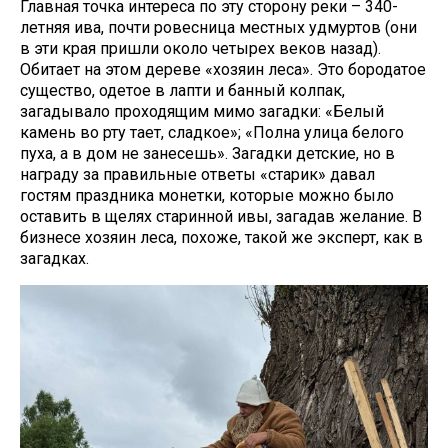
Главная точка интереса по эту сторону реки – 340-
летняя ива, почти ровесница местных удмуртов (они
в эти края пришли около четырех веков назад).
Обитает на этом дереве «хозяин леса». Это бородатое
существо, одетое в лапти и банный колпак,
загадывало проходящим мимо загадки: «Белый
камень во рту тает, сладкое»; «Полна улица белого
пуха, а в дом не занесешь». Загадки детские, но в
награду за правильные ответы «старик» давал
гостям праздника монетки, которые можно было
оставить в щелях старинной ивы, загадав желание. В
бизнесе хозяин леса, похоже, такой же эксперт, как в
загадках.