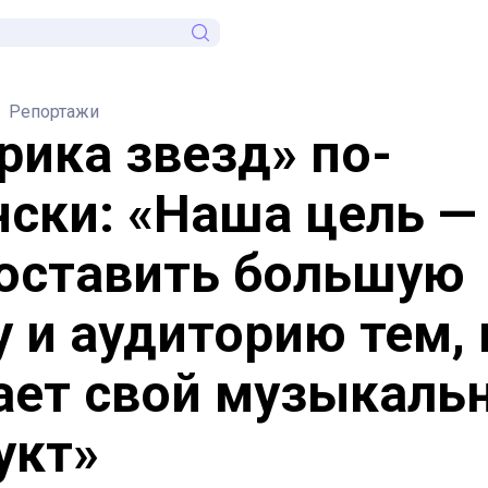
Репортажи
рика звезд» по-
нски: «Наша цель —
оставить большую
у и аудиторию тем, 
ает свой музыкаль
укт»