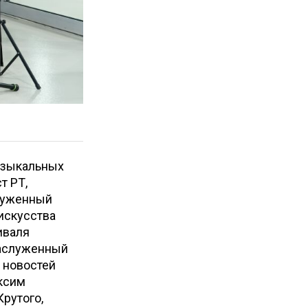
узыкальных
т РТ,
служенный
искусства
иваля
заслуженный
 новостей
ксим
рутого,