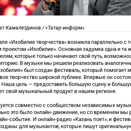
ат Камалетдинов / «Татар-информ»
ля «Изобилие творчества» возникла параллельно с т
проектом «Изобилие». Основная задумка одна и та ж
лям, которые только начинают свой путь, возможнос
иторию. В музыке мы решили реализовать аналогичн
зобилия» был создан фестиваль, который помогает 
вое творчество широкой публике. Впервые он состоя
. Наша цель — предоставить большую сцену и больш
ает свой музыкальный продукт в нашем регионе.
зуется совместно с сообществом независимых музык
льно это было онлайн-движение, но со временем мы
айн-событие. И онлайн-радио «Казань поет», и фести
озданы для музыкантов, которые пишут оригинальну