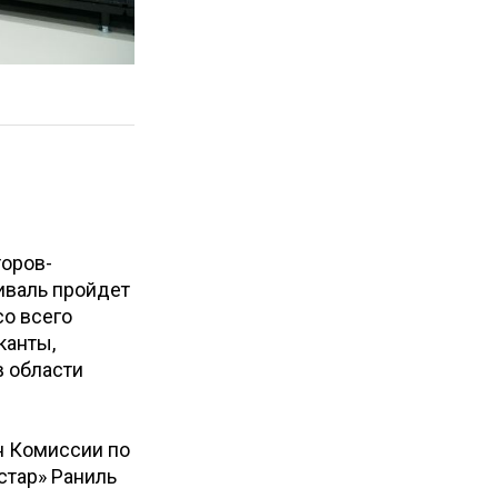
торов-
иваль пройдет
со всего
канты,
в области
н Комиссии по
стар» Раниль