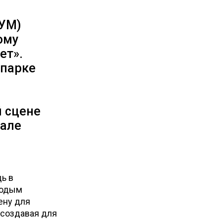
ЦУМ)
ому
ет».
 парке
 сцене
иале
ь в
лодым
ену для
 создавая для