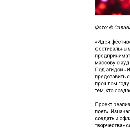
Фото: © Салав
«Идея фестива
фестивальным 
предпринимате
массовую ауд
Под эгидой «И
представить с
прошлом году
тем, кто созд
Проект реали
поет». Изнача
создать и офл
творчества» с