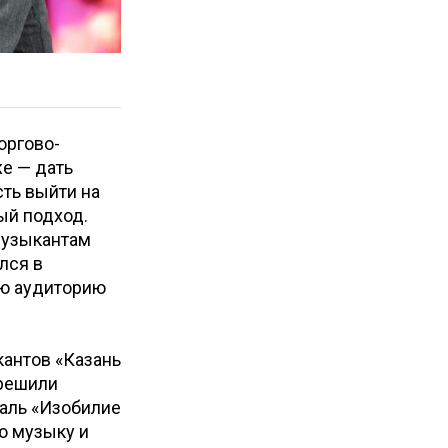
оргово-
е — дать
ть выйти на
ый подход.
музыкантам
лся в
ую аудиторию
антов «Казань
 решили
валь «Изобилие
ю музыку и