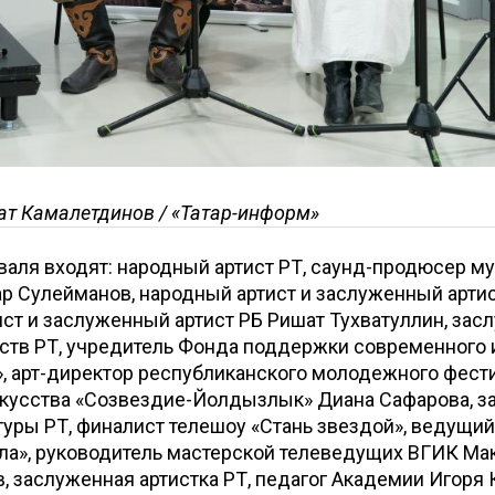
ат Камалетдинов / «Татар-информ»
валя входят: народный артист РТ, саунд-продюсер м
р Сулейманов, народный артист и заслуженный артис
ст и заслуженный артист РБ Ришат Тухватуллин, за
ств РТ, учредитель Фонда поддержки современного 
, арт-директор республиканского молодежного фест
скусства «Созвездие-Йолдызлык» Диана Сафарова, 
туры РТ, финалист телешоу «Стань звездой», ведущий
ала», руководитель мастерской телеведущих ВГИК Ма
 заслуженная артистка РТ, педагог Академии Игоря К