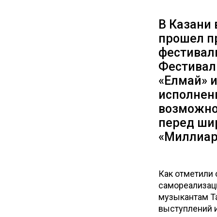
В Казани 
прошел п
фестивалю
Фестиваль
«Елмай» 
исполнен
возможно
перед ши
«Миллиар
Как отметили 
самореализац
музыкантам Та
выступлений и