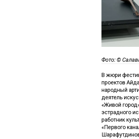
Фото: © Салав
В жюри фести
проектов Айда
народный арти
деятель искус
«Живой город»
эстрадного и
работник куль
«Первого кан
Шарафутдинов,