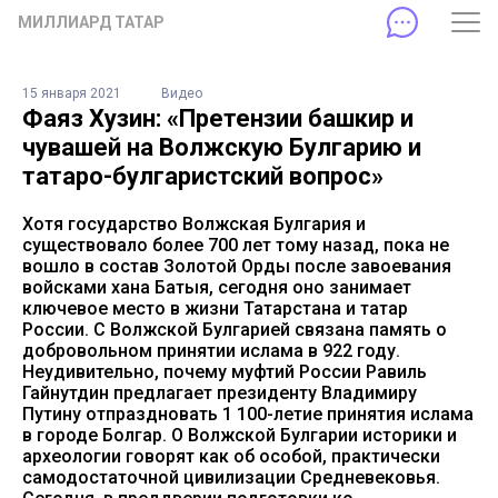
МИЛЛИАРД ТАТАР
15 января 2021
Видео
Фаяз Хузин: «Претензии башкир и
чувашей на Волжскую Булгарию и
татаро-булгаристский вопрос»
Хотя государство Волжская Булгария и
существовало более 700 лет тому назад, пока не
вошло в состав Золотой Орды после завоевания
войсками хана Батыя, сегодня оно занимает
ключевое место в жизни Татарстана и татар
России. С Волжской Булгарией связана память о
добровольном принятии ислама в 922 году.
Неудивительно, почему муфтий России Равиль
Гайнутдин предлагает президенту Владимиру
Путину отпраздновать 1 100-летие принятия ислама
в городе Болгар. О Волжской Булгарии историки и
археологии говорят как об особой, практически
самодостаточной цивилизации Средневековья.