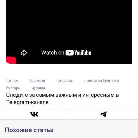
татары
башкиры
татарстан
волжская булгария
булгары
чуваши
Следите за самым важным и интересным в
Telegram-канале
Похожие статьи