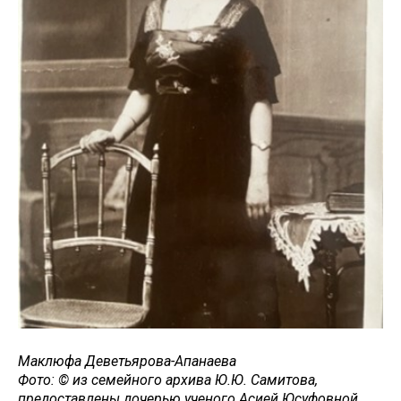
Маклюфа Деветьярова-Апанаева
Фото: © из семейного архива Ю.Ю. Самитова,
предоставлены дочерью ученого Асией Юсуфовной