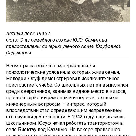
Летный полк 1945 г.
Фото: © из семейного архива Ю.Ю. Самитова,
предоставлены дочерью ученого Асией Юсуфовной
Садыковой
Несмотря на тяжёлые материальные и
психологические условия, в которых жила семья,
молодой Юсуф демонстрировал исключительное
пристрастие к учёбе. Со школьных лет он выделялся
среди сверстников, занимая видное место в классе,
проявлял ярко выраженный интерес к технике и
инженерным вопросам — интерес, который
впоследствии стал определяющим направлением
его научной деятельности. В 1942 году, ещё являясь
школьником, Юсуф начал работать трактористом в
селе Биектау под Казанью. Но вскоре произошло
несчастье: его руку серьёзно травмировало и пальцы