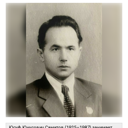
Юсуф Юнусович Самитов (1925–1987) занимает