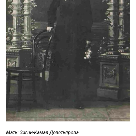
Мать: Зигни-Камал Деветьярова