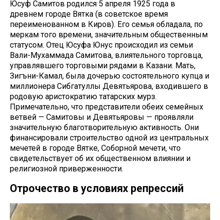
Юсуф Самитов родился 5 апреля 1925 года в
древнем городе Вятка (в советское время
переименованном в Киров). Его семья обладала, по
меркам того времени, значительным общественным
статусом. Отец Юсуфа Юнус происходил из семьи
Вали-Мухаммада Самитова, влиятельного торговца,
управлявшего торговыми рядами в Казани. Мать,
Зигъни-Камал, была дочерью состоятельного купца и
миллионера Сибгатуллы Девятьярова, входившего в
родовую аристократию татарских мурз.
Примечательно, что представители обеих семейных
ветвей — Самитовы и Девятьяровы — проявляли
значительную благотворительную активность. Они
финансировали строительство одной из центральных
мечетей в городе Вятке, Соборной мечети, что
свидетельствует об их общественном влиянии и
религиозной приверженности.
Отрочество в условиях репрессий