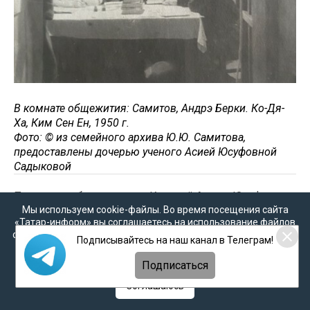
В комнате общежития: Самитов, Андрэ Берки. Ко-Дя-
Ха, Ким Сен Ен, 1950 г.
Фото: © из семейного архива Ю.Ю. Самитова,
предоставлены дочерью ученого Асией Юсуфовной
Садыковой
После демобилизации из Красной Армии Юсуф
Юнусович поступил на физико- математический
Мы используем cookie-файлы. Во время посещения сайта
«Татар-информ» вы соглашаетесь на использование файлов
факультет Казанского государственного
cookie в соответствии с настоящим уведомлением, согласием
университета. Как фронтовик, переживший ужасы
Подписывайтесь на наш канал в Телеграм!
на
обработку персональных данных
,
Политикой о
войны, он подходил к высшему образованию с
персональных данных
и
Политикой конфиденциальности
Подписаться
особой серьёзностью и ответственностью. Несмотря
на трудность изучаемых дисциплин и сложные
Соглашаюсь
бытовые условия, Самитов проявил исключительное