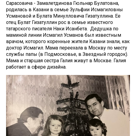
Сарасовича - Замалетдинова Гюльнар Булатовна,
родилась в Казани в семье Зульфии Исмагиловны
Усмановой и Булата Минулловича Гизатуллина. Ее
отец Булат Гизатуллин рос в семье известного
татарского писателя Наки Исанбета. Дедушка по
маминой линии Исмагил Усманов был известным
врачом, которого коренные жители Казани знали, как
доктор Исмагил. Мама переехала в Москву по месту
службы папы (в Подмосковье, в Звездный городок).
Мама и старшая сестра Галия живут в Москве. Галия
работает в сфере дизайна.