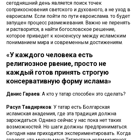
сегодняшний день является поиск точек
соприкосновения светского и духовного, а не уход в
евроисалм. Если пойти по пути евроислама. то будет
запущен процесс размежевания. Важно не перенять
и растворится, а найти богословское решение,
которое приведет к консенсусу между исламским
пониманием мира и современным достижениям.
«У каждого человека есть
религиозное рвение, просто не
каждый готов принять строгую
консервативную форму ислама»
Данис Гараев
: А кто у татар способен это сделать?
Расул Тавдиряков
: У татар есть Болгарская
исламская академия, где эта традиция должна
зарождаться. Однако сейчас у нас пока нет таких
возможностей. Но шаги должны предприниматься.
Сегодня нам приходится экспериментировать. Когда
говорят, что мусульмане Татарстана исламизируют