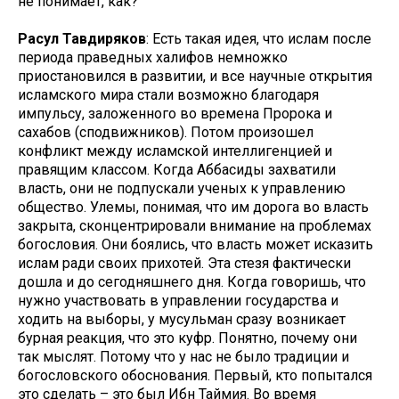
не понимает, как?
Расул Тавдиряков
: Есть такая идея, что ислам после
периода праведных халифов немножко
приостановился в развитии, и все научные открытия
исламского мира стали возможно благодаря
импульсу, заложенного во времена Пророка и
сахабов (сподвижников). Потом произошел
конфликт между исламской интеллигенцией и
правящим классом. Когда Аббасиды захватили
власть, они не подпускали ученых к управлению
общество. Улемы, понимая, что им дорога во власть
закрыта, сконцентрировали внимание на проблемах
богословия. Они боялись, что власть может исказить
ислам ради своих прихотей. Эта стезя фактически
дошла и до сегодняшнего дня. Когда говоришь, что
нужно участвовать в управлении государства и
ходить на выборы, у мусульман сразу возникает
бурная реакция, что это куфр. Понятно, почему они
так мыслят. Потому что у нас не было традиции и
богословского обоснования. Первый, кто попытался
это сделать – это был Ибн Таймия. Во время