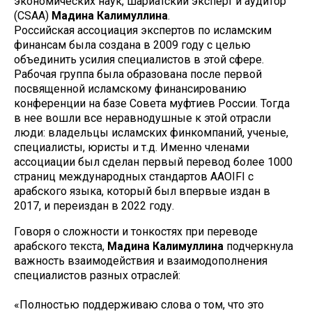
экономических наук, шариатский эксперт и аудитор
(CSAA)
Мадина Калимуллина
.
Российская ассоциация экспертов по исламским
финансам была создана в 2009 году с целью
объединить усилия специалистов в этой сфере.
Рабочая группа была образована после первой
посвященной исламскому финансированию
конференции на базе Совета муфтиев России. Тогда
в нее вошли все неравнодушные к этой отрасли
люди: владельцы исламских финкомпаний, ученые,
специалисты, юристы и т.д. Именно членами
ассоциации был сделан первый перевод более 1000
страниц международных стандартов AAOIFI с
арабского языка, который был впервые издан в
2017, и переиздан в 2022 году.
Говоря о сложности и тонкостях при переводе
арабского текста,
Мадина Калимуллина
подчеркнула
важность взаимодействия и взаимодополнения
специалистов разных отраслей:
«Полностью поддерживаю слова о том, что это