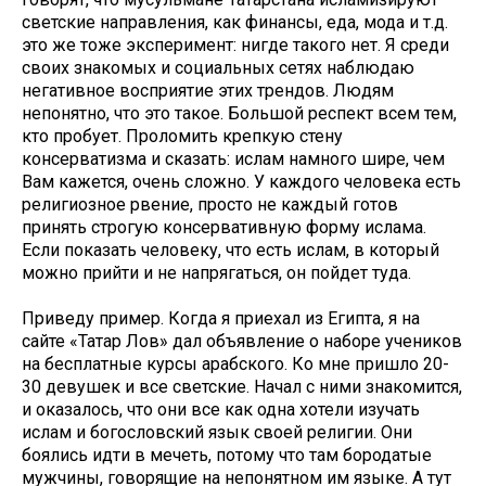
светские направления, как финансы, еда, мода и т.д.
это же тоже эксперимент: нигде такого нет. Я среди
своих знакомых и социальных сетях наблюдаю
негативное восприятие этих трендов. Людям
непонятно, что это такое. Большой респект всем тем,
кто пробует. Проломить крепкую стену
консерватизма и сказать: ислам намного шире, чем
Вам кажется, очень сложно. У каждого человека есть
религиозное рвение, просто не каждый готов
принять строгую консервативную форму ислама.
Если показать человеку, что есть ислам, в который
можно прийти и не напрягаться, он пойдет туда.
Приведу пример. Когда я приехал из Египта, я на
сайте «Татар Лов» дал объявление о наборе учеников
на бесплатные курсы арабского. Ко мне пришло 20-
30 девушек и все светские. Начал с ними знакомится,
и оказалось, что они все как одна хотели изучать
ислам и богословский язык своей религии. Они
боялись идти в мечеть, потому что там бородатые
мужчины, говорящие на непонятном им языке. А тут