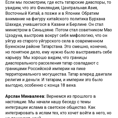
Если мы посмотрим, где есть татарские диаспоры, то
увидим, что это Финляндия, Центральная Азия,
Восточный Китай, а позже и в Японии. Обратим
внимание на фигуру китайского политика Бурхана
Шахиди, учившегося в Казани и Берлине. Он стал
министром в Синьцзяне. Потом стал советником Мао
Цзэдуна, выстроив вокруг себя мифологию, что он
уйгур из старого уйгурского села в современном
Буинском районе Татарстана. Это смешно, конечно,
но понятное дело, ему нужно было выстраивать себе
карьеру. Мы хорошо видим, что границы
диаспорального расселения татар совпадают с
границами Российской империи на пике
территориального могущества. Татар вперед двигали
религия и деньги. И татарам, и империи это было
выгодно, особенно с конца 18 века.
Арслан Минвалеев:
Вернемся из прошлого в
настоящие. Мы начали нашу беседу с темы
интеграции ислама в светское общество. Как
интегрировать в ислам тех, кто хочет войти в него, но