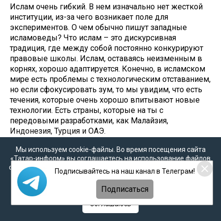
Ислам очень гибкий. В нем изначально нет жесткой
институции, из-за чего возникает поле для
экспериментов. О чем обычно пишут западные
исламоведы? Что ислам – это дискурсивная
традиция, где между собой постоянно конкурируют
правовые школы. Ислам, оставаясь неизменным в
корнях, хорошо адаптируется. Конечно, в исламском
мире есть проблемы с технологическим отставанием,
но если сфокусировать зум, то мы увидим, что есть
течения, которые очень хорошо впитывают новые
технологии. Есть страны, которые на ты с
передовыми разработками, как Малайзия,
Индонезия, Турция и ОАЭ.
Мы используем cookie-файлы. Во время посещения сайта
Расул Тавдиряков
: У меня есть одна знакомая:
«Татар-информ» вы соглашаетесь на использование файлов
светская женщина, с которой мы долго
cookie в соответствии с настоящим уведомлением, согласием
Подписывайтесь на наш канал в Телеграм!
переписывались и разговаривали об исламе. В
на
обработку персональных данных
,
Политикой о
какой-то момент она пропала. Через знакомого я
персональных данных
и
Политикой конфиденциальности
Подписаться
узнал, что она ушла к кришнаитам. Привести ее к
исламу рационально было нельзя, потому что она
Соглашаюсь
одинока и не нашла в исламе места, где можно найти