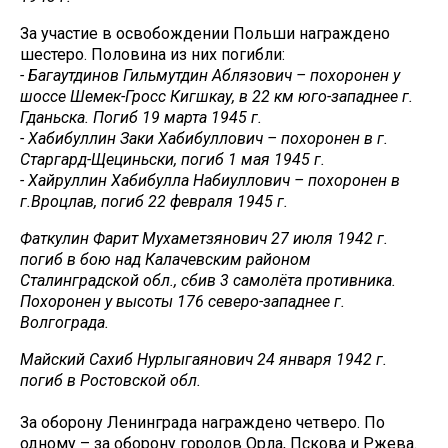
За участие в освобождении Польши награждено
шестеро. Половина из них погибли:
- Багаутдинов Гильмутдин Аблязович – похоронен у
шоссе Шемек-Гросс Кигшкау, в 22 км юго-западнее г.
Гданьска. Погиб 19 марта 1945 г.
- Хабибуллин Заки Хабибуллович – похоронен в г.
Старгард-Щециньски, погиб 1 мая 1945 г.
- Хайруллин Хабибулла Набиуллович – похоронен в
г.Вроцлав, погиб 22 февраля 1945 г.
Фаткулин Фарит Мухаметзянович 27 июля 1942 г.
погиб в бою над Калачевским районом
Сталинградской обл., сбив 3 самолёта противника.
Похоронен у высоты 176 северо-западнее г.
Волгограда.
Майский Сахиб Нурлыгаянович 24 января 1942 г.
погиб в Ростовской обл.
За оборону Ленинграда награждено четверо. По
одному – за оборону городов Орла, Пскова и Ржева.