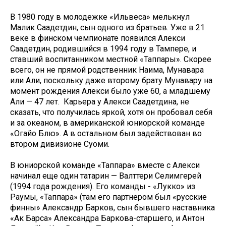
В 1980 году в молодежке «Ильвеса» мелькнул
Малик Саадетдин, сын одного из братьев. Уже в 21
веке в финском чемпионате появился Алекси
Саадетдин, родившийся в 1994 году в Тампере, и
ставший воспитанником местной «Таппары». Скорее
всего, он не прямой родственник Наима, Мунавара
или Али, поскольку даже второму брату Мунавару на
момент рождения Алекси было уже 60, а младшему
Али — 47 лет. Карьера у Алекси Саадетдина, не
сказать, что получилась яркой, хотя он пробовал себя
и за океаном, в американской юниорской команде
«Огайо Блю». А в остальном был задействован во
втором дивизионе Суоми.
В юниорской команде «Таппара» вместе с Алекси
начинал еще один татарин — Валттери Селимгерей
(1994 года рождения). Его команды - «Лукко» из
Раумы, «Таппара» (там его партнером был «русские
финны» Александр Барков, сын бывшего наставника
«Ак Барса» Александра Баркова-старшего, и Антон