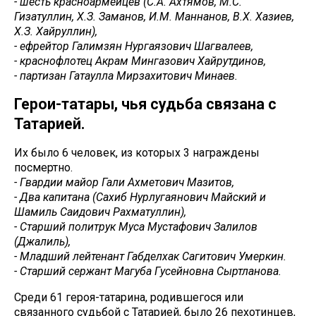
- шесть красноармейцев (С.А. Ахтямов, М.С.
Гизатуллин, Х.З. Заманов, И.М. Маннанов, В.Х. Хазиев,
Х.З. Хайруллин),
- ефрейтор Галимзян Нургаязович Шагвалеев,
- краснофлотец Акрам Мингазович Хайрутдинов,
- партизан Гатаулла Мирзахитович Минаев.
Герои-татары, чья судьба связана с
Татарией.
Их было 6 человек, из которых 3 награждены
посмертно.
- Гвардии майор Гали Ахметович Мазитов,
- Два капитана (Сахиб Нурлугаянович Майский и
Шамиль Саидович Рахматуллин),
- Старший политрук Муса Мустафович Залилов
(Джалиль),
- Младший лейтенант Габделхак Сагитович Умеркин.
- Старший сержант Магуба Гусейновна Сыртланова.
Среди 61 героя-татарина, родившегося или
связанного судьбой с Татарией, было 26 пехотинцев,