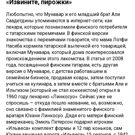
«Извините, пирожки»
Любопытно, что Мунавар и его младший брат Али
Саадетдины упоминаются в интернет-сети, как
пекари, которые познакомили финского потребителя
с татарскими перемячами. В финской версии
знакомства с перемячами говорится, что мама Лотфи
Насиба кормила татарской выпечкой его товарищей,
включая Мунавара, который дома поинтересовался
происхождением этого лакомства. В статье от 2008
года, посвященной финским татарам, есть другая
версия о Мунаваре, с детства работавшем в
семейном бизнесе, продавая ковры, затем поступил
учиться на кулинара, а затем вместе с братьями Али и
Ильгизом (который не стал хоккеистом) открыл в
1960 году пекарню «Линкосуо». Сейчас уже не
спросишь — откуда пошло название, но, возможно,
оно связано с фамилией знаменитого финского
вратаря Юхани Линкосуо. Дядя его матери финский
американец Эмиль Петерсон подарил игрокам
«Ильвеса» комплект формы и 12 пар коньков, сам
Юхани защищал ворота «Ильвеса» 15 сезонов, с 1942