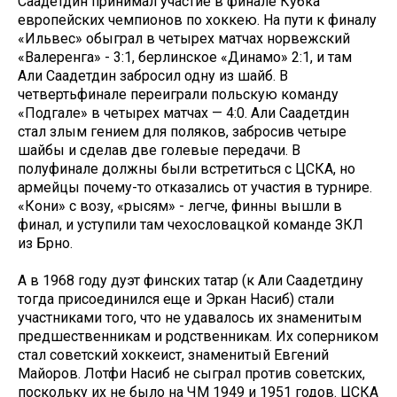
Саадетдин принимал участие в финале Кубка
европейских чемпионов по хоккею. На пути к финалу
«Ильвес» обыграл в четырех матчах норвежский
«Валеренга» - 3:1, берлинское «Динамо» 2:1, и там
Али Саадетдин забросил одну из шайб. В
четвертьфинале переиграли польскую команду
«Подгале» в четырех матчах — 4:0. Али Саадетдин
стал злым гением для поляков, забросив четыре
шайбы и сделав две голевые передачи. В
полуфинале должны были встретиться с ЦСКА, но
армейцы почему-то отказались от участия в турнире.
«Кони» с возу, «рысям» - легче, финны вышли в
финал, и уступили там чехословацкой команде ЗКЛ
из Брно.
А в 1968 году дуэт финских татар (к Али Саадетдину
тогда присоединился еще и Эркан Насиб) стали
участниками того, что не удавалось их знаменитым
предшественникам и родственникам. Их соперником
стал советский хоккеист, знаменитый Евгений
Майоров. Лотфи Насиб не сыграл против советских,
поскольку их не было на ЧМ 1949 и 1951 годов. ЦСКА