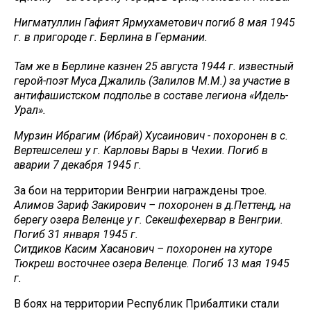
Нигматуллин Гафият Ярмухаметович погиб 8 мая 1945
г. в пригороде г. Берлина в Германии.
Там же в Берлине казнен 25 августа 1944 г. известный
герой-поэт Муса Джалиль (Залилов М.М.) за участие в
антифашистском подполье в составе легиона «Идель-
Урал».
Мурзин Ибрагим (Ибрай) Хусаинович - похоронен в с.
Вертешселеш у г. Карловы Вары в Чехии. Погиб в
аварии 7 декабря 1945 г.
За бои на территории Венгрии награждены трое.
Алимов Зариф Закирович – похоронен в д.Петтенд, на
берегу озера Веленце у г. Секешфехервар в Венгрии.
Погиб 31 января 1945 г.
Ситдиков Касим Хасанович – похоронен на хуторе
Тюкреш восточнее озера Веленце. Погиб 13 мая 1945
г.
В боях на территории Республик Прибалтики стали