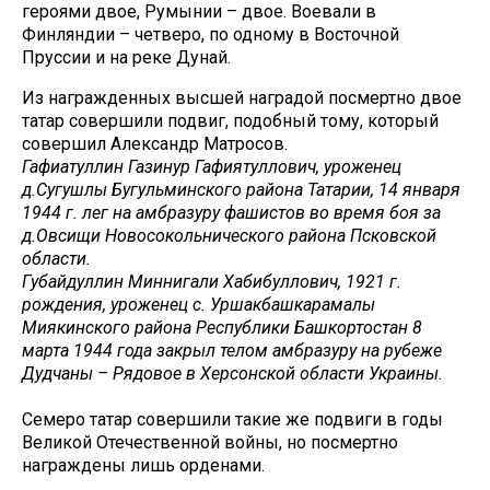
героями двое, Румынии – двое. Воевали в
Финляндии – четверо, по одному в Восточной
Пруссии и на реке Дунай.
Из награжденных высшей наградой посмертно двое
татар совершили подвиг, подобный тому, который
совершил Александр Матросов.
Гафиатуллин Газинур Гафиятуллович, уроженец
д.Сугушлы Бугульминского района Татарии, 14 января
1944 г. лег на амбразуру фашистов во время боя за
д.Овсищи Новосокольнического района Псковской
области.
Губайдуллин Миннигали Хабибуллович, 1921 г.
рождения, уроженец с. Уршакбашкарамалы
Миякинского района Республики Башкортостан 8
марта 1944 года закрыл телом амбразуру на рубеже
Дудчаны – Рядовое в Херсонской области Украины.
Семеро татар совершили такие же подвиги в годы
Великой Отечественной войны, но посмертно
награждены лишь орденами.