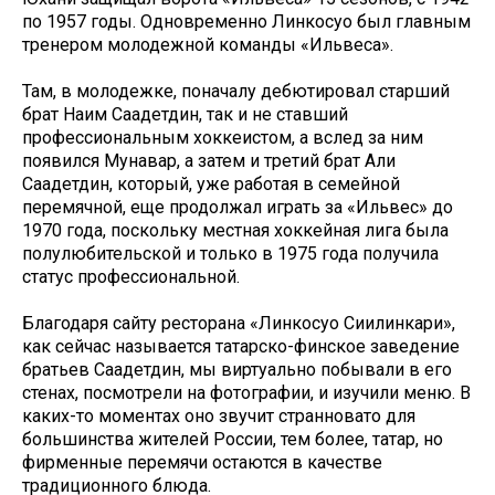
по 1957 годы. Одновременно Линкосуо был главным
тренером молодежной команды «Ильвеса».
Там, в молодежке, поначалу дебютировал старший
брат Наим Саадетдин, так и не ставший
профессиональным хоккеистом, а вслед за ним
появился Мунавар, а затем и третий брат Али
Саадетдин, который, уже работая в семейной
перемячной, еще продолжал играть за «Ильвес» до
1970 года, поскольку местная хоккейная лига была
полулюбительской и только в 1975 года получила
статус профессиональной.
Благодаря сайту ресторана «Линкосуо Сиилинкари»,
как сейчас называется татарско-финское заведение
братьев Саадетдин, мы виртуально побывали в его
стенах, посмотрели на фотографии, и изучили меню. В
каких-то моментах оно звучит странновато для
большинства жителей России, тем более, татар, но
фирменные перемячи остаются в качестве
традиционного блюда.