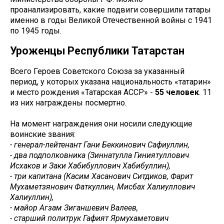
проанализировать, какие подвиги совершили татары
именно в годы Великой Отечественной войны с 1941
по 1945 годы.
Уроженцы Республики Татарстан
Всего Героев Советского Союза за указанный
период, у которых указана национальность «татарин»
и место рождения «Татарская АССР» -
55 человек
. 11
из них награждены посмертно.
На момент награждения они носили следующие
воинские звания:
- генерал-лейтенант Гани Беккинович Сафиуллин,
- два подполковника (Зиннатулла Гиниятуллович
Исхаков и Заки Хабибуллович Хабибуллин),
- три капитана (Касим Хасанович Ситдиков, Фарит
Мухаметзянович Фаткуллин, Мисбах Халиуллович
Халиуллин),
- майор Агзам Зиганшевич Валеев,
- старший политрук Гафият Ярмухаметович