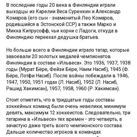
В последние годы 20 века в Финляндии играли
выходцы из Карелии Веса Суренкин и Александр
Комаров (его сын - знаменитый Лео Комаров,
родившийся в Эстонской ССР) а также Марко и
Микка Кипрусофф, чьи корни с Ладоги, откуда в
Финляндию переехал дедушка братьев.
Но больше всего в Финляндии играло татар, которые
завоевали 20 золотых медалей чемпионатов
Финляндии в составе «Ильвеса». Это 1936, 1937, 1938
годы (Мурат Бёре, Фейзи Бёре, Наим Насиб), 1945 (Ф.
Бёре, Лотфи Насиб). После войны побеждали в 1946,
1947, 1950, 1951 годах (Л. Насиб), 1952 (Л. Насиб,
Рашид Хакимсан), 1957, 1958, 1960 (Р. Хакимсан).
Стоит отметить, что в тридцатые годы составы
хоккейных команд были очень невелики, минимум
девять, максимум 12 хоккеистов. Следовательно, три
татарина в «Ильвесе» тех времен - это четверть, а
зачастую даже треть всего чемпионского состава.
Дальше количество игроков в командах