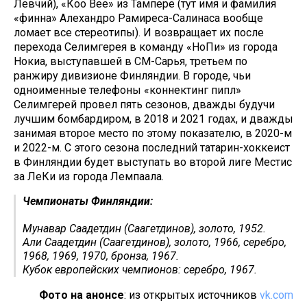
Левчий), «Коо Вее» из Тампере (тут имя и фамилия
«финна» Алехандро Рамиреса-Салинаса вообще
ломает все стереотипы). И возвращает их после
перехода Селимгерея в команду «НоПи» из города
Нокиа, выступавшей в СМ-Сарья, третьем по
ранжиру дивизионе Финляндии. В городе, чьи
одноименные телефоны «коннектинг пипл»
Селимгерей провел пять сезонов, дважды будучи
лучшим бомбардиром, в 2018 и 2021 годах, и дважды
занимая второе место по этому показателю, в 2020-м
и 2022-м. С этого сезона последний татарин-хоккеист
в Финляндии будет выступать во второй лиге Местис
за ЛеКи из города Лемпаала.
Чемпионаты Финляндии:
Мунавар Саадетдин (Саагетдинов), золото, 1952.
Али Саадетдин (Саагетдинов), золото, 1966, серебро,
1968, 1969, 1970, бронза, 1967.
Кубок европейских чемпионов: серебро, 1967.
Фото на анонсе
: из открытых источников
vk.com