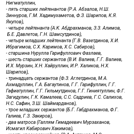
Нигматуллин,
- пять старших лейтенантов (Р.А. Абзалов, Н.Ш.
Зиннуров, Г.М. Хадимухаметов, Ф.З. Шарипов, К.Я.
Якупов),
- четыре лейтенанта (А.К. Абдрахманов, З.З. Алимов,
Б.Е. Давлетов, Г.Н. Шамсутдинов),
- четыре младших лейтенанта (Г.В. Вазетдинов, Х.И.
Ибрагимов, С.Х. Каримов, Х.С. Сабиров),
- старшина Нурулла Гарифуллович Фазлаев,
- шесть старших сержантов (В.И. Валиев, Г.Г. Валиев,
И.Х. Мурзин, Х.Н. Хайруллин, И.Р. Халиков, Н.Х.
Шарипов),
- тринадцать сержантов (Ф.З. Аглетдинов, М.А.
Ахмадуллин, Г.А. Багаутинов, Г.Г. Гарифуллин, Г.Г.
Гафиатуллин, Г.Г. Гильмутдинов, Г.Г. Гиниятуллин, Ф.Г.
Загидулин, Г.К. Камалеев, С.С. Садриев, Г.С. Салихов,
Н.С. Сафин, З.Ш. Шаймарданов),
- трое младших сержантов (Б.Г. Габдрахманов, Ф.Г.
Галиев, Г.З. Закиров),
- два матроса (Галлям Гимадеевич Мурзаханов,
Исмагил Кабирович Хакимов),