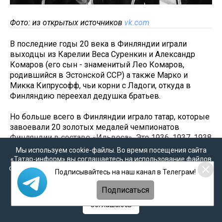
Фото: из открытых источников
vk.com
В последние годы 20 века в Финляндии играли
выходцы из Карелии Веса Суренкин и Александр
Комаров (его сын - знаменитый Лео Комаров,
родившийся в Эстонской ССР) а также Марко и
Микка Кипрусофф, чьи корни с Ладоги, откуда в
Финляндию переехал дедушка братьев.
Но больше всего в Финляндии играло татар, которые
завоевали 20 золотых медалей чемпионатов
Финляндии в составе «Ильвеса». Это 1936, 1937, 1938
годы (Мурат Бёре, Фейзи Бёре, Наим Насиб), 1945 (Ф.
Мы используем cookie-файлы. Во время посещения сайта
Бёре, Лотфи Насиб). После войны побеждали в 1946,
«Татар-информ» вы соглашаетесь на использование файлов
1947, 1950, 1951 годах (Л. Насиб), 1952 (Л. Насиб,
cookie в соответствии с настоящим уведомлением, согласием
Подписывайтесь на наш канал в Телеграм!
на
обработку персональных данных
,
Политикой о
Рашид Хакимсан), 1957, 1958, 1960 (Р. Хакимсан).
персональных данных
и
Политикой конфиденциальности
Подписаться
Стоит отметить, что в тридцатые годы составы
Соглашаюсь
хоккейных команд были очень невелики, минимум
девять, максимум 12 хоккеистов. Следовательно, три