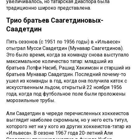
увеличивалось, но татарская диаспора была
традиционно широко представлена.
Трио братьев Саагетдиновых-
Саадетдин
Пять сезонов (с 1951 по 1956 годы) в «Ильвесе»
отыграл Мусси Саадетдин (Мунавар Саагетдинов).
Это было время, когда за команду снова выступало
максимальное количество татар: младший из
братьев Лотфи Насиб, Рашид Хакимсан и старший из
братьев Мунавар Саадетдин. Последний почему-то
ушел из команды в год, когда она получила каток с
искусственным льдом, открытый 22 ноября 1956
года, когда под футбольное поле были проложены
морозильные трубы.
Али Саадетдин в череде перечисленных хоккеистов
выглядит наиболее скромным, но у него есть титул,
которого нет ни у кого из других хоккеистов-татар из
«Ильвеса». В сезоне 1967 года 20-летний Али