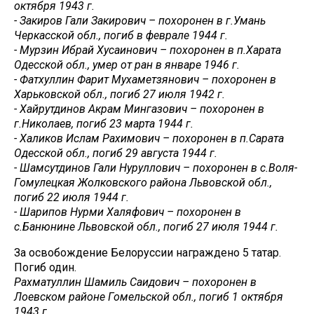
октября 1943 г.
- Закиров Гали Закирович – похоронен в г.Умань
Черкасской обл., погиб в феврале 1944 г.
- Мурзин Ибрай Хусаинович – похоронен в п.Харата
Одесской обл., умер от ран в январе 1946 г.
- Фатхуллин Фарит Мухаметзянович – похоронен в
Харьковской обл., погиб 27 июля 1942 г.
- Хайрутдинов Акрам Мингазович – похоронен в
г.Николаев, погиб 23 марта 1944 г.
- Халиков Ислам Рахимович – похоронен в п.Сарата
Одесской обл., погиб 29 августа 1944 г.
- Шамсутдинов Гали Нуруллович – похоронен в с.Воля-
Гомулецкая Жолковского района Львовской обл.,
погиб 22 июля 1944 г.
- Шарипов Нурми Халяфович – похоронен в
с.Банюнине Львовской обл., погиб 27 июля 1944 г.
За освобождение Белоруссии награждено 5 татар.
Погиб один.
Рахматуллин Шамиль Саидович – похоронен в
Лоевском районе Гомельской обл., погиб 1 октября
1943 г.