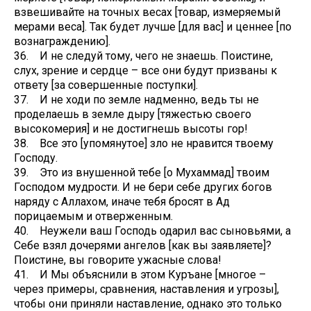
взвешивайте на точных весах [товар, измеряемый
мерами веса]. Так будет лучше [для вас] и ценнее [по
вознаграждению].
36. И не следуй тому, чего не знаешь. Поистине,
слух, зрение и сердце – все они будут призваны к
ответу [за совершенные поступки].
37. И не ходи по земле надменно, ведь ты не
проделаешь в земле дыру [тяжестью своего
высокомерия] и не достигнешь высоты гор!
38. Все это [упомянутое] зло не нравится твоему
Господу.
39. Это из внушенной тебе [о Мухаммад] твоим
Господом мудрости. И не бери себе других богов
наряду с Аллахом, иначе тебя бросят в Ад
порицаемым и отверженным.
40. Неужели ваш Господь одарил вас сыновьями, а
Себе взял дочерями ангелов [как вы заявляете]?
Поистине, вы говорите ужасные слова!
41. И Мы объяснили в этом Куръане [многое –
через примеры, сравнения, наставления и угрозы],
чтобы они приняли наставление, однако это только