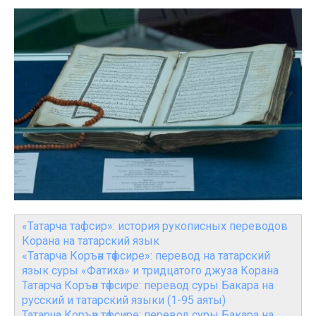
«Татарча тафсир»: история рукописных переводов
Корана на татарский язык
«Татарча Коръән тәфсире»: перевод на татарский
язык суры «Фатиха» и тридцатого джуза Корана
Татарча Коръән тәфсире: перевод суры Бакара на
русский и татарский языки (1-95 аяты)
Татарча Коръән тәфсире: перевод суры Бакара на