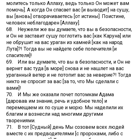
молитесь только Аллаху, ведь только Он может вам
помочь]. А когда Он спасает вас [и выводит] на сушу,
вы [вновь] отворачиваетесь [от истины]. Поистине,
человек неблагодарен [Аллаху].
68. Неужели же вы думаете, что вы в безопасности,
и Он не заставит сушу поглотить вас [как Каруна] или
не обрушит на вас ураган из камней [как на народ
Лута]?! Тогда вы не найдете себе попечителя [и
спасителя]!
69. Или вы думаете, что вы в безопасности, и Он не
вернет вас туда [в море] снова и не нашлет на вас
ураганный ветер и не потопит вас за неверие?! Тогда
никто не спросит за вас [за то, что Мы сделали с
вами]!
70. И Мы же оказали почет потомкам Адама
[даровав им знание, речь и удобное тело] и
перемещаем их по суше и морю. Мы наделили их
благим и вознесли над многими другими
творениями.
71. В тот [Судный] день Мы созовем всех людей
вместе с их предводителями [с пророками, либо с