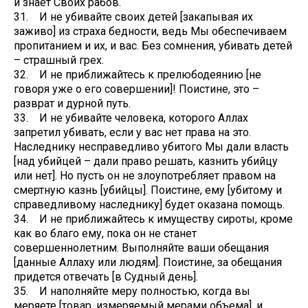
и знает Cвоих рабов.
31. И не убивайте своих детей [закапывая их
заживо] из страха бедности, ведь Мы обеспечиваем
пропитанием и их, и вас. Без сомнения, убивать детей
– страшный грех.
32. И не приближайтесь к прелюбодеянию [не
говоря уже о его совершении]! Поистине, это –
разврат и дурной путь.
33. И не убивайте человека, которого Аллах
запретил убивать, если у вас нет права на это.
Наследнику несправедливо убитого Мы дали власть
[над убийцей – дали право решать, казнить убийцу
или нет]. Но пусть он не злоупотребляет правом на
смертную казнь [убийцы]. Поистине, ему [убитому и
справедливому наследнику] будет оказана помощь.
34. И не приближайтесь к имуществу сироты, кроме
как во благо ему, пока он не станет
совершеннолетним. Выполняйте ваши обещания
[данные Аллаху или людям]. Поистине, за обещания
придется отвечать [в Судный день].
35. И наполняйте меру полностью, когда вы
меряете [товар, измеряемый мерами объема], и