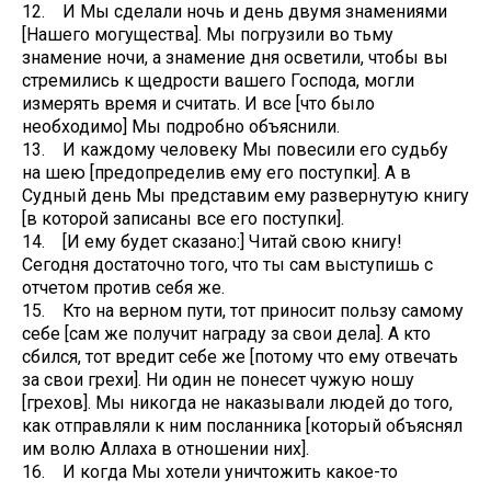
12. И Мы сделали ночь и день двумя знамениями
[Нашего могущества]. Мы погрузили во тьму
знамение ночи, а знамение дня осветили, чтобы вы
стремились к щедрости вашего Господа, могли
измерять время и считать. И все [что было
необходимо] Мы подробно объяснили.
13. И каждому человеку Мы повесили его судьбу
на шею [предопределив ему его поступки]. А в
Судный день Мы представим ему развернутую книгу
[в которой записаны все его поступки].
14. [И ему будет сказано:] Читай свою книгу!
Сегодня достаточно того, что ты сам выступишь с
отчетом против себя же.
15. Кто на верном пути, тот приносит пользу самому
себе [сам же получит награду за свои дела]. А кто
сбился, тот вредит себе же [потому что ему отвечать
за свои грехи]. Ни один не понесет чужую ношу
[грехов]. Мы никогда не наказывали людей до того,
как отправляли к ним посланника [который объяснял
им волю Аллаха в отношении них].
16. И когда Мы хотели уничтожить какое-то