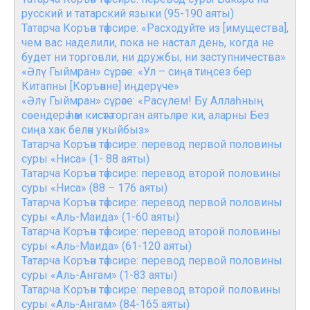
русский и татарский языки (95-190 аяты)
Татарча Коръән тәфсире: «Расходуйте из [имущества],
чем вас наделили, пока не настал день, когда не
будет ни торговли, ни дружбы, ни заступничества»
«Әлү Гыймран» сүрәсе: «Ул – сиңа тиңсез бер
Китапны [Коръәнне] иңдерүче»
«Әлү Гыймран» сүрәсе: «Расүлем! Бу Аллаһның
сөендерә һәм кисәтә торган аятьләре ки, аларны Без
сиңа хак белән укыйбыз»
Татарча Коръән тәфсире: перевод первой половины
суры «Ниса» (1- 88 аяты)
Татарча Коръән тәфсире: перевод второй половины
суры «Ниса» (88 – 176 аяты)
Татарча Коръән тәфсире: перевод первой половины
суры «Аль-Маида» (1-60 аяты)
Татарча Коръән тәфсире: перевод второй половины
суры «Аль-Маида» (61-120 аяты)
Татарча Коръән тәфсире: перевод первой половины
суры «Аль-Ангам» (1-83 аяты)
Татарча Коръән тәфсире: перевод второй половины
суры «Аль-Ангам» (84-165 аяты)