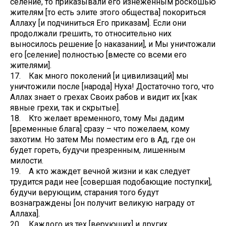
селение, то приказывали его изнеженным роскошью
жителям [то есть элите этого общества] покориться
Аллаху [и подчиниться Его приказам]. Если они
продолжали грешить, то относительно них
выносилось решение [о наказании], и Мы уничтожали
его [селение] полностью [вместе со всеми его
жителями].
17. Как много поколений [и цивилизаций] мы
уничтожили после [народа] Нуха! Достаточно того, что
Аллах знает о грехах Своих рабов и видит их [как
явные грехи, так и скрытые].
18. Кто желает временного, тому Мы дадим
[временные блага] сразу – что пожелаем, кому
захотим. Но затем Мы поместим его в Ад, где он
будет гореть, будучи презренным, лишенным
милости.
19. А кто жаждет вечной жизни и как следует
трудится ради нее [совершая подобающие поступки],
будучи верующим, старания того будут
вознаграждены [он получит великую награду от
Аллаха].
20. Каждого из тех [верующих] и других