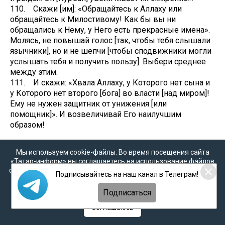
110. Скажи [им]: «Обращайтесь к Аллаху или
обращайтесь к Милостивому! Как бы вы ни
обращались к Нему, у Него есть прекрасные имена».
Молясь, не повышай голос [так, чтобы тебя слышали
язычники], но и не шепчи [чтобы сподвижники могли
услышать тебя и получить пользу]. Выбери среднее
между этим.
111. И скажи: «Хвала Аллаху, у Которого нет сына и
у Которого нет второго [бога] во власти [над миром]!
Ему не нужен защитник от унижения [или
помощник]». И возвеличивай Его наилучшим
образом!
17. Әл-Исра (Төнге күчеш) сүрәсе -
Мы используем cookie-файлы. Во время посещения сайта
Мәккә чоры, 111 аять.
«Татар-информ» вы соглашаетесь на использование файлов
cookie в соответствии с настоящим уведомлением, согласием
Подписывайтесь на наш канал в Телеграм!
Рәхимле һәм шәфкатьле Аллаһ исеме белән!
на
обработку персональных данных
,
Политикой о
персональных данных
и
Политикой конфиденциальности
Подписаться
1. [Бер айлык юлны бер төн эчендә үтү, Бәйтел
Соглашаюсь
Мәкъдисне зиярәт кылу, бөтен пәйгамбәрләрне тере
килеш күрү, җиде кат күктә аларның урыннарында