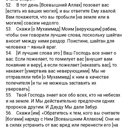
52. В тот день [Всевышний Аллах] позовет вас
[встать из ваших могил], и вы ответите Ему хвалой.
Вам покажется, что вы пробыли [на земле или в
могиле] совсем недолго.
53. Скажи [о Мухаммад] Моим [верующим] рабам,
чтобы они говорили лучшие слова, поскольку шайтан
вносит между ними раздор. Поистине, шайтан для
человека – явный враг.
54. [И лучшие слова это:] Ваш Господь все знает о
вас. Если пожелает, то помилует вас [внушит вам
покаяние и веру], а если пожелает [наказать вас], то
накажет [умертвив вас неверующими]. Мы не
отправляли тебя [о Мухаммад] к ним в качестве
попечителя [и ты не можешь заставить их
уверовать].
55. Твой Господь знает все обо всех, кто на небесах
и на земле. И Мы действительно предпочли одних
пророков другим. И Дауду Мы дали Забур.
56. Скажи [им]: «Обратитесь к тем, кого вы считаете
[богами] наряду с Ним [Всевышним Аллахом]. Они не
в силах устранить от вас вред или перенести его [на