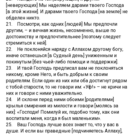
[неверующих] Мы наделяем дарами твоего Господа
[в этой жизни]. И дарами твоего Господа [на земле] не
обделен никто.
21. Посмотри, как одних [людей] Мы предпочли
другим, – и вечная жизнь, несомненно, выше по
достоинству и предпочтительнее [поэтому следует
стремиться к ней].
22. Не поклоняйся наряду с Аллахом другому богу,
иначе останешься [в Судный день] униженным и
покинутым [без чьей-либо помощи и поддержки].
23. И твой Господь предписал вам не поклоняться
никому, кроме Него, и быть добрым к своим
родителям. Если один из них или оба достигнут рядом
с тобой старости, то не говори им: «Уф!» – не кричи на
них и говори с ними уважительно.
24. И склони перед ними обоими [родителями]
крылья смирения из милости и говори [молясь за
них]: «Господи! Помилуй их, подобно тому, как они
воспитали меня, когда я был маленьким».
25. Ваш Господь лучше всех знает то, что у вас в
душе. И если вы праведные [подчиняетесь Аллаху],