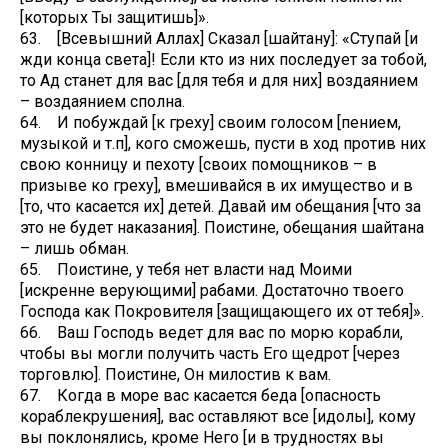
[которых Ты защитишь]».
63. [Всевышний Аллах] Сказал [шайтану]: «Ступай [и
жди конца света]! Если кто из них последует за тобой,
то Ад станет для вас [для тебя и для них] воздаянием
– воздаянием сполна.
64. И побуждай [к греху] своим голосом [пением,
музыкой и т.п], кого сможешь, пусти в ход против них
свою конницу и пехоту [своих помощников – в
призыве ко греху], вмешивайся в их имущество и в
[то, что касается их] детей. Давай им обещания [что за
это не будет наказания]. Поистине, обещания шайтана
– лишь обман.
65. Поистине, у тебя нет власти над Моими
[искренне верующими] рабами. Достаточно твоего
Господа как Покровителя [защищающего их от тебя]».
66. Ваш Господь ведет для вас по морю корабли,
чтобы вы могли получить часть Его щедрот [через
торговлю]. Поистине, Он милостив к вам.
67. Когда в море вас касается беда [опасность
кораблекрушения], вас оставляют все [идолы], кому
вы поклонялись, кроме Него [и в трудностях вы