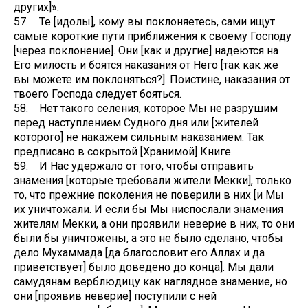
других]».
57. Те [идолы], кому вы поклоняетесь, сами ищут
самые короткие пути приближения к своему Господу
[через поклонение]. Они [как и другие] надеются на
Его милость и боятся наказания от Него [так как же
вы можете им поклоняться?]. Поистине, наказания от
твоего Господа следует бояться.
58. Нет такого селения, которое Мы не разрушим
перед наступлением Судного дня или [жителей
которого] не накажем сильным наказанием. Так
предписано в сокрытой [Хранимой] Книге.
59. И Нас удержало от того, чтобы отправить
знамения [которые требовали жители Мекки], только
то, что прежние поколения не поверили в них [и Мы
их уничтожали. И если бы Мы ниспослали знамения
жителям Мекки, а они проявили неверие в них, то они
были бы уничтожены, а это не было сделано, чтобы
дело Мухаммада [да благословит его Аллах и да
приветствует] было доведено до конца]. Мы дали
самудянам верблюдицу как наглядное знамение, но
они [проявив неверие] поступили с ней