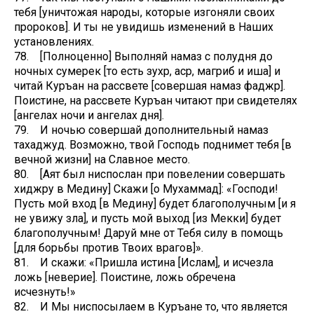
тебя [уничтожая народы, которые изгоняли своих
пророков]. И ты не увидишь изменений в Наших
установлениях.
78. [Полноценно] Выполняй намаз с полудня до
ночных сумерек [то есть зухр, аср, магриб и иша] и
читай Куръан на рассвете [совершая намаз фаджр].
Поистине, на рассвете Куръан читают при свидетелях
[ангелах ночи и ангелах дня].
79. И ночью совершай дополнительный намаз
тахаджуд. Возможно, твой Господь поднимет тебя [в
вечной жизни] на Славное место.
80. [Аят был ниспослан при повелении совершать
хиджру в Медину] Скажи [о Мухаммад]: «Господи!
Пусть мой вход [в Медину] будет благополучным [и я
не увижу зла], и пусть мой выход [из Мекки] будет
благополучным! Даруй мне от Тебя силу в помощь
[для борьбы против Твоих врагов]».
81. И скажи: «Пришла истина [Ислам], и исчезла
ложь [неверие]. Поистине, ложь обречена
исчезнуть!»
82. И Мы ниспосылаем в Куръане то, что является