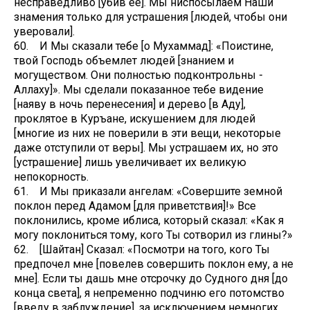
несправедливо [убив ее]. Мы ниспосылаем Наши
знамения только для устрашения [людей, чтобы они
уверовали].
60. И Мы сказали тебе [о Мухаммад]: «Поистине,
твой Господь объемлет людей [знанием и
могуществом. Они полностью подконтрольны ­
Аллаху]». Мы сделали показанное тебе видение
[наяву в ночь перенесения] и дерево [в Аду],
проклятое в Куръане, искушением для людей
[многие из них не поверили в эти вещи, некоторые
даже отступили от веры]. Мы устрашаем их, но это
[устрашение] лишь увеличивает их великую
непокорность.
61. И Мы приказали ангелам: «Совершите земной
поклон перед Адамом [для приветствия]!» Все
поклонились, кроме иблиса, который сказал: «Как я
могу поклониться тому, кого Ты сотворил из глины?»
62. [Шайтан] Сказал: «Посмотри на того, кого Ты
предпочел мне [повелев совершить поклон ему, а не
мне]. Если ты дашь мне отсрочку до Судного дня [до
конца света], я непременно подчиню его потомство
[введу в заблуждение], за исключением немногих