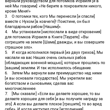
верным руководством для потомков Исраиля [и в
ней Мы говорим]: «Не берите в покровители никого,
кроме Меня!»
3. О потомки тех, кого Мы перенесли [и спасли]
вместе с Нухом [в ковчеге]! Поистине, он был
благодарным рабом [Нашим]».
4. Мы установили [ниспослали в виде откровения]
для потомков Исраиля в Книге [Таурате]: «Вы
согрешите на земле [Шама] дважды, и вы совершите
страшное зло».
5. И когда исполнился первый [из двух грехов], Мы
наслали на вас Наших очень сильных рабов
[обладающих военной мощью], которые прошлись по
[вашим] землям. И так исполнилось обещание.
6. Затем Мы вернули вам преимущество над ними
[и вы основали государство]. Мы укрепили вас
богатством и сыновьями, сделав вас
многочисленнее.
7. [Мы сказали:] «Если вы делаете хорошее, то вы
делаете хорошее для себя [и вы получите награду за
это]. А если вы делаете плохое [грешите], то во вред
себе». И когда наступил срок [исполнения]