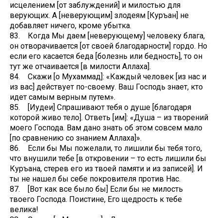
исцелением [от заблуждений] и милостью для
верующих. А [неверующим] злодеям [Куръан] не
добавляет ничего, кроме убытка.
83. Когда Мы даем [неверующему] человеку блага,
он отворачивается [от своей благодарности] гордо. Но
если его касается беда [болезнь или бедность], то он
тут же отчаивается [в милости Аллаха].
84. Скажи [о Мухаммад]: «Каждый человек [из нас и
из вас] действует по-своему. Ваш Господь знает, кто
идет самым верным путем».
85. [Иудеи] Спрашивают тебя о душе [благодаря
которой живо тело]. Ответь [им]: «Душа – из творений
моего Господа. Вам дано знать об этом совсем мало
[по сравнению со знанием Аллаха]».
86. Если бы Мы пожелали, то лишили бы тебя того,
что внушили тебе [в откровении – то есть лишили бы
Куръана, стерев его из твоей памяти и из записей]. И
ты не нашел бы себе покровителя против Нас.
87. [Вот как все было бы] Если бы не милость
твоего Господа. Поистине, Его щедрость к тебе
велика!