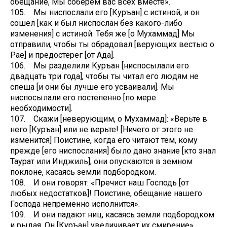
обещание, Мы соберем вас всех вместе».
105. Мы ниспослали его [Куръан] с истиной, и он
сошел [как и был ниспослан без какого-либо
изменения] с истиной. Тебя же [о Мухаммад] Мы
отправили, чтобы ты обрадовал [верующих вестью о
Рае] и предостерег [от Ада].
106. Мы разделили Куръан [ниспосылали его
двадцать три года], чтобы ты читал его людям не
спеша [и они бы лучше его усваивали]. Мы
ниспосылали его постепенно [по мере
необходимости].
107. Скажи [неверующим, о Мухаммад]: «Верьте в
него [Куръан] или не верьте! [Ничего от этого не
изменится] Поистине, когда его читают тем, кому
прежде [его ниспослания] было дано знание [кто знал
Таурат или Инджиль], они опускаются в земном
поклоне, касаясь земли подбородком.
108. И они говорят: «Пречист наш Господь [от
любых недостатков]! Поистине, обещание нашего
Господа непременно исполнится».
109. И они падают ниц, касаясь земли подбородком
и рыдая. Он [Куръан] увеличивает их смирение».