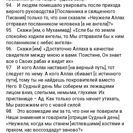
94. И людям помешало уверовать после прихода
верного руководства [Посланника и священного
Писания] только то, что они сказали: «Неужели Аллах
отправил посланником человека [а не ангела]?»
95. Скажи [им, о Мухаммад]: «Если бы по земле
спокойно ходили ангелы, то Мы отправили бы к ним
посланником с небес ангела».
96. Скажи [им]: «Достаточно ­Аллаха в качестве
свидетеля между мною и вами. Поистине, Он знает
все о Своих рабах и видит их».
97. И кого Аллах наставил [на верный путь], тот
следует по нему. А кого Аллах сбивает [с истинного
пути], тому ты не найдешь покровителей вместо
Него. В Судный день Мы соберем их лежащими
лицом вниз, слепыми, немыми, глухими. Их
пристанище – Ад. Как только огонь начнет утихать,
Мы разожжем его с новой силой.
98. Это возмездие им за то, что они не поверили в
Наши знамения и говорили [отрицая Судный день]:
«Неужели, когда мы станем [истлевшими] костями и
прахом, нас воссоздадут заново?»