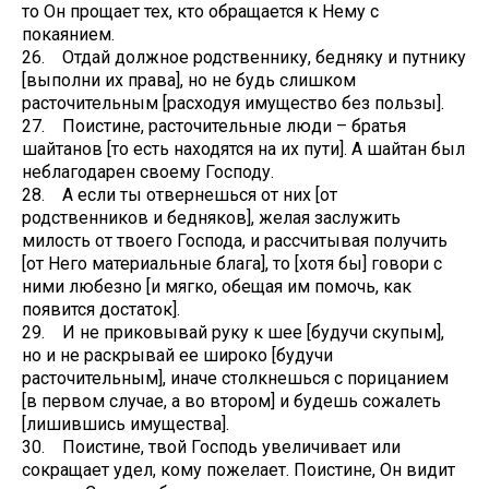
то Он прощает тех, кто обращается к Нему с
покаянием.
26. Отдай должное родственнику, бедняку и путнику
[выполни их права], но не будь слишком
расточительным [расходуя имущество без пользы].
27. Поистине, расточительные люди – братья
шайтанов [то есть находятся на их пути]. А шайтан был
неблагодарен своему Господу.
28. А если ты отвернешься от них [от
родственников и бедняков], желая заслужить
милость от твоего Господа, и рассчитывая получить
[от Него материальные блага], то [хотя бы] говори с
ними любезно [и мягко, обещая им помочь, как
появится достаток].
29. И не приковывай руку к шее [будучи скупым],
но и не раскрывай ее широко [будучи
расточительным], иначе столкнешься с порицанием
[в первом случае, а во втором] и будешь сожалеть
[лишившись имущества].
30. Поистине, твой Господь увеличивает или
сокращает удел, кому пожелает. Поистине, Он видит