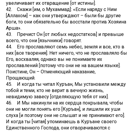
увеличивает их отвращение [от истины].
42. Скажи [им, о Мухаммад]: «Если наряду с Ним
[Аллахом] – как они утверждают – были бы другие
боги, то они обязательно бы восстали против Хозяина
Арша».
43. Пречист Он [от любых недостатков] и превыше
всего, что они [язычники] говорят.
44. Его прославляют семь небес, земля и все, кто в
них [все творения]. Нет ничего, что не прославляло бы
Его, восхваляя, однако вы не понимаете их
прославлений [потому что они не на вашем языке].
Поистине, Он – Отменяющий наказание,
Прощающий.
45. И когда ты читал Куръан, Мы установили между
тобой и теми, кто не верит в вечную жизнь,
невидимую завесу [отделяющую тебя от них].
46. И Мы накинули на их сердца покрывала, чтобы
они не могли понять его [Куръан], и лишили их уши
слуха [и поэтому они не слышат и не принимают его].
И когда ты [читая] упоминаешь в Куръане своего
Единственного Господа, они отворачиваются с