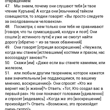
отвращением.
47. Мы знаем, почему они слушают тебя [и твое
чтение Куръана]. А когда они [язычники] тайком
совещаются, то злодеи говорят: «Вы просто следуете
за околдованным человеком».
48. Посмотри, с кем только они тебя не сравнивают
[говоря, что ты сумасшедший, колдун и поэт]. Они
сошли [с истинного пути] и уже не смогут найти
дорогу [обратно – из-за таких обвинений].
49. Они говорят [отрицая воскрешение]: «Неужели,
когда мы станем [истлевшими] костями и прахом, нас
воссоздадут заново?!»
50. Скажи [им]: «Даже если вы станете камнями, или
железом,
51. или любым другим творением, которое кажется
вам значительным [не поддающимся, по вашему
мнению, воскрешению]». Они спросят: «Кто же
вернет нас [к жизни]?» Ответь: «Тот, Кто создал вас в
первый раз». Но они покачают головами [удивленно]
и спросят [издеваясь]: «Когда же это [воскрешение]
произойдет?» Ответь: «Возможно, это произойдет
очень скоро!»