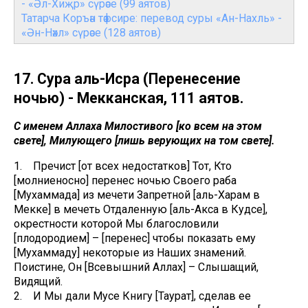
- «Әл-Хиҗр» сүрәсе (99 аятов)
Татарча Коръән тәфсире: перевод суры «Ан-Нахль» -
«Ән-Нәхл» сүрәсе (128 аятов)
17. Сура аль-Исра (Перенесение
ночью) - Мекканская, 111 аятов.
С именем Аллаха Милостивого [ко всем на этом
свете], Милующего [лишь верующих на том свете].
1. Пречист [от всех недостатков] Тот, Кто
[молниеносно] перенес ночью Своего раба
[Мухаммада] из мечети Запретной [аль-Харам в
Мекке] в мечеть Отдаленную [аль-Акса в Кудсе],
окрестности которой Мы благословили
[плодородием] – [перенес] чтобы показать ему
[Мухаммаду] некоторые из Наших знамений.
Поистине, Он [Всевышний Аллах] – Слышащий,
Видящий.
2. И Мы дали Мусе Книгу [Таурат], сделав ее