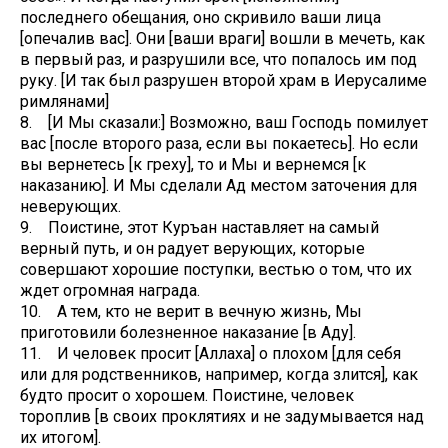
последнего обещания, оно скривило ваши лица
[опечалив вас]. Они [ваши враги] вошли в мечеть, как
в первый раз, и разрушили все, что попалось им под
руку. [И так был разрушен второй храм в Иерусалиме
римлянами]
8. [И Мы сказали:] Возможно, ваш Господь помилует
вас [после второго раза, если вы покаетесь]. Но если
вы вернетесь [к греху], то и Мы и вернемся [к
наказанию]. И Мы сделали Ад местом заточения для
неверующих.
9. Поистине, этот Куръан наставляет на самый
верный путь, и он радует верующих, которые
совершают хорошие поступки, вестью о том, что их
ждет огромная награда.
10. А тем, кто не верит в вечную жизнь, Мы
приготовили болезненное наказание [в Аду].
11. И человек просит [Аллаха] о плохом [для себя
или для родственников, например, когда злится], как
будто просит о хорошем. Поистине, человек
тороплив [в своих проклятиях и не задумывается над
их итогом].