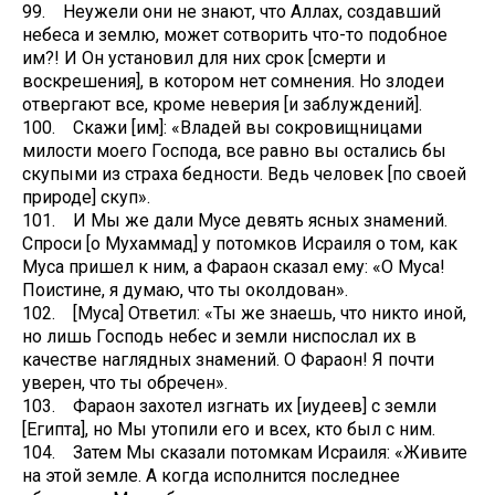
99. Неужели они не знают, что Аллах, создавший
небеса и землю, может сотворить что-то подобное
им?! И Он установил для них срок [смерти и
воскрешения], в котором нет сомнения. Но злодеи
отвергают все, кроме неверия [и заблуждений].
100. Скажи [им]: «Владей вы сокровищницами
милости моего Господа, все равно вы остались бы
скупыми из страха бедности. Ведь человек [по своей
природе] скуп».
101. И Мы же дали Мусе девять ясных знамений.
Спроси [о Мухаммад] у потомков Исраиля о том, как
Муса пришел к ним, а Фараон сказал ему: «О Муса!
Поистине, я думаю, что ты околдован».
102. [Муса] Ответил: «Ты же знаешь, что никто иной,
но лишь Господь небес и земли ниспослал их в
качестве наглядных знамений. О Фараон! Я почти
уверен, что ты обречен».
103. Фараон захотел изгнать их [иудеев] с земли
[Египта], но Мы утопили его и всех, кто был с ним.
104. Затем Мы сказали потомкам Исраиля: «Живите
на этой земле. А когда исполнится последнее