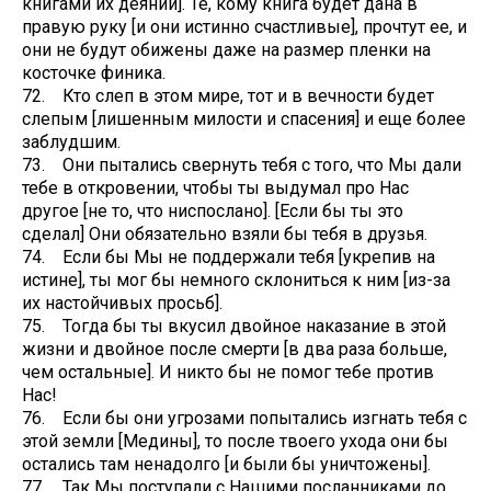
книгами их деяний]. Те, кому книга будет дана в
правую руку [и они истинно счастливые], прочтут ее, и
они не будут обижены даже на размер пленки на
косточке финика.
72. Кто слеп в этом мире, тот и в вечности будет
слепым [лишенным милости и спасения] и еще более
заблудшим.
73. Они пытались свернуть тебя с того, что Мы дали
тебе в откровении, чтобы ты выдумал про Нас
другое [не то, что ниспослано]. [Если бы ты это
сделал] Они обязательно взяли бы тебя в друзья.
74. Если бы Мы не поддержали тебя [укрепив на
истине], ты мог бы немного склониться к ним [из-за
их настойчивых просьб].
75. Тогда бы ты вкусил двойное наказание в этой
жизни и двойное после смерти [в два раза больше,
чем остальные]. И никто бы не помог тебе против
Нас!
76. Если бы они угрозами попытались изгнать тебя с
этой земли [Медины], то после твоего ухода они бы
остались там ненадолго [и были бы уничтожены].
77. Так Мы поступали с Нашими посланниками до