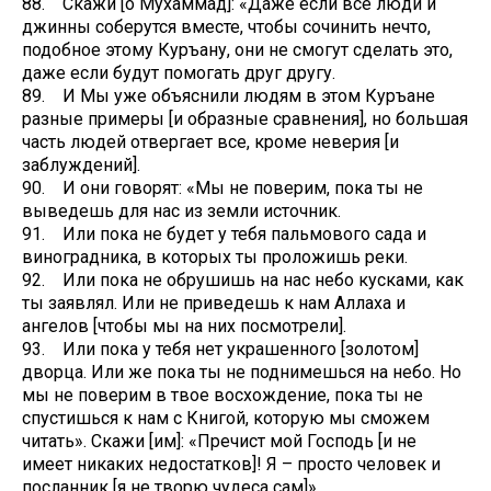
88. Скажи [о Мухаммад]: «Даже если все люди и
джинны соберутся вместе, чтобы сочинить нечто,
подобное этому Куръану, они не смогут сделать это,
даже если будут помогать друг другу.
89. И Мы уже объяснили людям в этом Куръане
разные примеры [и образные сравнения], но большая
часть людей отвергает все, кроме неверия [и
заблуждений].
90. И они говорят: «Мы не поверим, пока ты не
выведешь для нас из земли источник.
91. Или пока не будет у тебя пальмового сада и
виноградника, в которых ты проложишь реки.
92. Или пока не обрушишь на нас небо кусками, как
ты заявлял. Или не приведешь к нам Аллаха и
ангелов [чтобы мы на них посмотрели].
93. Или пока у тебя нет украшенного [золотом]
дворца. Или же пока ты не поднимешься на небо. Но
мы не поверим в твое восхождение, пока ты не
спустишься к нам с Книгой, которую мы сможем
читать». Скажи [им]: «Пречист мой Господь [и не
имеет никаких недостатков]! Я – просто человек и
посланник [я не творю чудеса сам]».