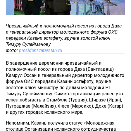
Чрезвычайный и полномочный посол из города Даха
и генеральный директор молодежного форума ОИС
передали Казани эстафету, вручив золотой ключ
Тимуру Сулейманову
Фото:
president.tatarstan.ru
В завершение церемонии чрезвычайный и
полномочный посол из города Даха (Бангладеш)
Камрул Охсан и генеральный директор молодежного
форума ОИС передали Казани эстафету, вручив
золотой ключ министру по делам молодежи РТ
Тимуру Сулейманову. Символ организации ранее уже
успел побывать в Стамбуле (Турция), Ширазе (Иран),
Путраджае (Малайзия), Фесе (Марокко), Дохе (Катар)
и других городах исламского мира.
Напомним, Казань получила статус «Молодежная
столица Организации исламского сотрудничества –