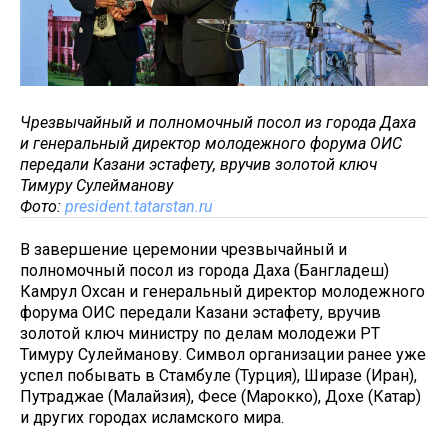
Чрезвычайный и полномочный посол из города Даха
и генеральный директор молодежного форума ОИС
передали Казани эстафету, вручив золотой ключ
Тимуру Сулейманову
Фото:
president.tatarstan.ru
В завершение церемонии чрезвычайный и
полномочный посол из города Даха (Бангладеш)
Камрул Охсан и генеральный директор молодежного
форума ОИС передали Казани эстафету, вручив
золотой ключ министру по делам молодежи РТ
Тимуру Сулейманову. Символ организации ранее уже
успел побывать в Стамбуле (Турция), Ширазе (Иран),
Путраджае (Малайзия), Фесе (Марокко), Дохе (Катар)
и других городах исламского мира.