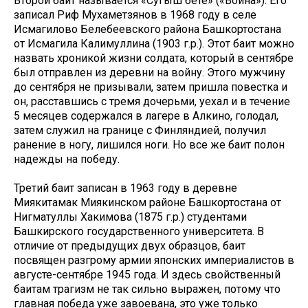
Второй баит называется «Сугыш бәете» («Война»). Его
записал Риф Мухаметзянов в 1968 году в селе
Исмагилово Белебеевского района Башкортостана
от Исмагила Калимуллина (1903 г.р.). Этот баит можно
назвать хроникой жизни солдата, который в сентябре
был отправлен из деревни на войну. Этого мужчину
до сентября не призывали, затем пришла повестка и
он, расставшись с тремя дочерьми, уехал и в течение
5 месяцев содержался в лагере в Алкино, голодал,
затем служил на границе с Финляндией, получил
ранение в ногу, лишился ноги. Но все же баит полон
надежды на победу.
Третий баит записан в 1963 году в деревне
Миякитамак Миякинском районе Башкортостана от
Нигматуллы Хакимова (1875 г.р.) студентами
Башкирского государственного университета. В
отличие от предыдущих двух образцов, баит
посвящен разгрому армии японских империалистов в
августе-сентябре 1945 года. И здесь свойственный
баитам трагизм не так сильно выражен, потому что
главная победа уже завоевана, это уже только