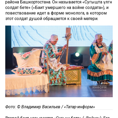
района Башкортостана. Он называется «Сугышта үлгән
солдат бәете» («Баит умершего на войне солдата»), и
повествование идет в форме монолога, в котором
этот солдат душой обращается к своей матери.
Фото: © Владимир Васильев / «Татар-информ»