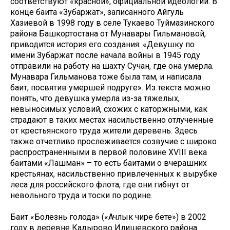
соответствуют «красной», официальной идеологии. В
конце баита «Зубаржат», записанного Айгуль
Хазиевой в 1998 году в селе Тукаево Туймазинского
района Башкортостана от Мунавары Гильмановой,
приводится история его создания: «Девушку по
имени Зубаржат после начала войны в 1945 году
отправили на работу на шахту Сучан, где она умерла.
Мунавара Гильманова тоже была там, и написала
баит, посвятив умершей подруге». Из текста можно
понять, что девушка умерла из-за тяжелых,
невыносимых условий, схожих с каторжными, как
страдают в таких местах насильственно отлученные
от крестьянского труда жители деревень. Здесь
также отчетливо прослеживается созвучие с широко
распространенными в первой половине XVIII века
баитами «Лашман» – то есть баитами о вчерашних
крестьянах, насильственно привлеченных к вырубке
леса для российского флота, где они гибнут от
невольного труда и тоски по родине.
Баит «Болезнь голода» («Ачлык чире бәете») в 2002
году в деревне Кадырово Илишевского района