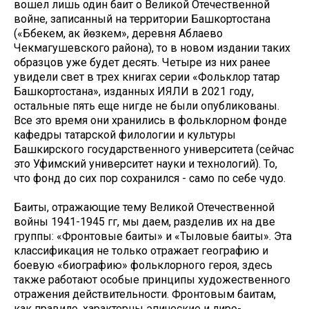
вошел лишь один баит о Великой Отечественной
войне, записанный на территории Башкортостана
(«Бәбекәем, ак йөзкәем», деревня Аблаево
Чекмагушевского района), то в новом издании таких
образцов уже будет десять. Четыре из них ранее
увидели свет в трех книгах серии «Фольклор татар
Башкортостана», изданных ИЯЛИ в 2021 году,
остальные пять еще нигде не были опубликованы.
Все это время они хранились в фольклорном фонде
кафедры татарской филологии и культуры
Башкирского государственного университета (сейчас
это Уфимский университет науки и технологий). То,
что фонд до сих пор сохранился - само по себе чудо.
Баиты, отражающие тему Великой Отечественной
войны 1941-1945 гг, мы даем, разделив их на две
группы: «Фронтовые баиты» и «Тыловые баиты». Эта
классификация не только отражает географию и
боевую «биографию» фольклорного героя, здесь
также работают особые принципы художественного
отражения действительности. Фронтовым баитам,
как правило, характерны эпические и лиро-