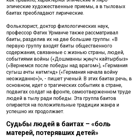
эпические художественные приемы, а в тыловых
баитах преобладают лирические.
Фольклорист, доктор филологических наук,
профессор Фатих Урманче также рассматривал
баиты, разделив их на две большие группы. «В
первую группу входят баиты общественного
содержания, связанные с жизнью страны, людей,
событиями войны («Дошманны җиңгәч кайтырбыз»
(«Вернемся после победы над врагом»), «Германия
сугыш ачты көтмәгәндә» («Германия начала войну
неожиданно»)», - пишет ученый. В этих баитах речь, в
основном, идет о трагических событиях в стране,
подвигах солдат на фронте, самоотверженном труде
людей в тылу ради победы. Эта группа баитов
опирается на положительные традиции жанра и
успешно их продолжает.
Судьбы людей в баитах – «боль
матерей, потерявших детей»