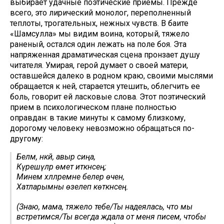
выбирает удачные поэтические приемы. Прежде
всего, это лирический монолог, переполненный
теплоты, трогательных, нежных чувств. В баите
«Шамсулла» мы видим воина, который, тяжело
раненый, остался один лежать на поле боя. Эта
напряженная драматическая сцена пронзает душу
читателя. Умирая, герой думает о своей матери,
оставшейся далеко в родном краю, своими мыслями
обращается к ней, старается утешить, облегчить ее
боль, говорит ей ласковые слова. Этот поэтический
прием в психологическом плане полностью
оправдан: в такие минуты к самому близкому,
дорогому человеку невозможно обращаться по-
другому:
Беләм, әнкәй, авыр сиңа,
Күрешүләр өмет иткәнсең;
Минем хәлләремне белер өчен,
Хатларымны өзелеп көткәнсең.
(Знаю, мама, тяжело тебе/Ты надеялась, что мы
встретимся/Ты всегда ждала от меня писем, чтобы