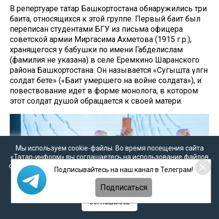
В репертуаре татар Башкортостана обнаружились три
баита, относящихся к этой группе. Первый баит был
переписан студентами БГУ из письма офицера
советской армии Миргасима Ахметова (1915 г.р.),
хранящегося у бабушки по имени Габделислам
(фамилия не указана) в селе Еремкино Шаранского
района Башкортостана. Он называется «Сугышта үлгән
солдат бәете» («Баит умершего на войне солдата»), и
повествование идет в форме монолога, в котором
этот солдат душой обращается к своей матери.
Мы используем cookie-файлы. Во время посещения сайта
«Татар-информ» вы соглашаетесь на использование файлов
cookie в соответствии с настоящим уведомлением, согласием
Подписывайтесь на наш канал в Телеграм!
на
обработку персональных данных
,
Политикой о
персональных данных
и
Политикой конфиденциальности
Подписаться
Соглашаюсь