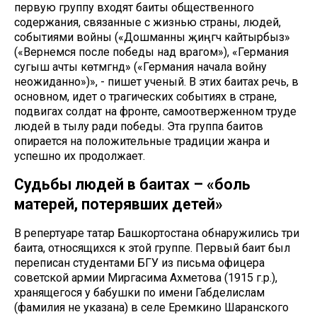
первую группу входят баиты общественного
содержания, связанные с жизнью страны, людей,
событиями войны («Дошманны җиңгәч кайтырбыз»
(«Вернемся после победы над врагом»), «Германия
сугыш ачты көтмәгәндә» («Германия начала войну
неожиданно»)», - пишет ученый. В этих баитах речь, в
основном, идет о трагических событиях в стране,
подвигах солдат на фронте, самоотверженном труде
людей в тылу ради победы. Эта группа баитов
опирается на положительные традиции жанра и
успешно их продолжает.
Судьбы людей в баитах – «боль
матерей, потерявших детей»
В репертуаре татар Башкортостана обнаружились три
баита, относящихся к этой группе. Первый баит был
переписан студентами БГУ из письма офицера
советской армии Миргасима Ахметова (1915 г.р.),
хранящегося у бабушки по имени Габделислам
(фамилия не указана) в селе Еремкино Шаранского