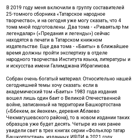
В 2019 году меня включили в группу составителей
25-томного сборника «Татарское народное
творчество», и на сегодня уже могу сказать, что 4
тома мной подготовлены. Два тома - «Риваятьләр һәм
легендалар» («Предания и легенды») сейчас
находятся в печати в Татарском книжном
издательстве. Еще два тома - «Баиты» в ближайшее
время должны пройти экспертизу в отделе
народного творчества Института языка, литературы и
и искусства имени Галимджана Ибрагимова.
Собран очень богатый материал. Относительно нашей
сегодняшней темы хочу сказать: если в
академический том «Баиты» 1983 года издания
вошел лишь один баит о Великой Отечественной
войне, записанный на территории Башкортостана
(«Бәбекәем, ак йөзкәем», деревня Аблаево
Чекмагушевского района), то в новом издании таких
образцов уже будет десять. Четыре из них ранее
увидели свет в трех книгах серии «Фольклор татар
Башкортостана», изданных ИЯЛИ в 2021 году,