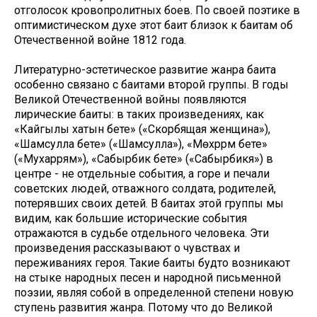
отголосок кровопролитных боев. По своей поэтике в
оптимистическом духе этот баит близок к баитам об
Отечественной войне 1812 года.
Литературно-эстетическое развитие жанра баита
особенно связано с баитами второй группы. В годы
Великой Отечественной войны появляются
лирические баиты: в таких произведениях, как
«Кайгылы хатын бәете» («Скорбящая женщина»),
«Шамсулла бәете» («Шамсулла»), «Мөхәррәм бәете»
(«Мухаррям»), «Сабырбикә бәете» («Сабырбикя») в
центре - не отдельные события, а горе и печали
советских людей, отважного солдата, родителей,
потерявших своих детей. В баитах этой группы мы
видим, как большие исторические события
отражаются в судьбе отдельного человека. Эти
произведения рассказывают о чувствах и
переживаниях героя. Такие баиты будто возникают
на стыке народных песен и народной письменной
поэзии, являя собой в определенной степени новую
ступень развития жанра. Потому что до Великой