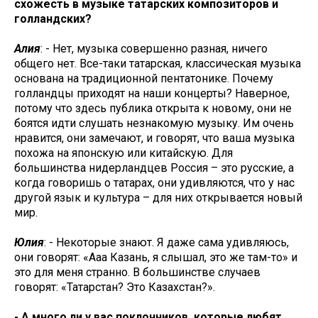
схожесть в музыке татарских композиторов и
голландских?
Алия
: - Нет, музыка совершенно разная, ничего
общего нет. Все-таки татарская, классическая музыка
основана на традиционной пентатонике. Почему
голландцы приходят на наши концерты? Наверное,
потому что здесь публика открыта к новому, они не
боятся идти слушать незнакомую музыку. Им очень
нравится, они замечают, и говорят, что ваша музыка
похожа на японскую или китайскую. Для
большинства нидерландцев Россия – это русские, а
когда говоришь о татарах, они удивляются, что у нас
другой язык и культура – для них открывается новый
мир.
Юлия
: - Некоторые знают. Я даже сама удивляюсь,
они говорят: «Ааа Казань, я слышал, это же там-то» и
это для меня странно. В большинстве случаев
говорят: «Татарстан? Это Казахстан?».
- А много ли у вас поклонников, которые любят