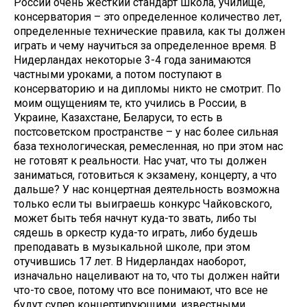
России очень жесткий стандарт школа, училище,
консерватория – это определенное количество лет,
определенные технические правила, как ты должен
играть и чему научиться за определенное время. В
Нидерландах некоторые 3-4 года занимаются
частными уроками, а потом поступают в
консерваторию и на дипломы никто не смотрит. По
моим ощущениям те, кто учились в России, в
Украине, Казахстане, Беларуси, то есть в
постсоветском пространстве – у нас более сильная
база технологическая, ремесленная, но при этом нас
не готовят к реальности. Нас учат, что ты должен
заниматься, готовиться к экзамену, концерту, а что
дальше? У нас концертная деятельность возможна
только если ты выиграешь конкурс Чайковского,
может быть тебя начнут куда-то звать, либо ты
сядешь в оркестр куда-то играть, либо будешь
преподавать в музыкальной школе, при этом
отучившись 17 лет. В Нидерландах наоборот,
изначально нацеливают на то, что ты должен найти
что-то свое, потому что все понимают, что все не
будут супер концертирующими, известными