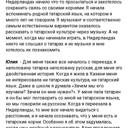
Нидерландах начало что-то просыпаться и захотелось
сохранить связь со своими корнями. Я начала
вспоминать родной татарский язык, на котором я
много лет не говорила. Я музыкант и соответственно
самым естественным вариантом оказалось
рассказать о татарской культуре через музыку. А на
момент, когда мы начинали играть, в Нидерландах
никто не слышал о татарах и их музыке и мне
хотелось их познакомить.
Юлия
: - Для меня также все началось с переезда, я
наполовину татарка наполовину русская, для меня это
двойственная история. Когда я жила в Казани меня
не интересовала ни татарская культура, ни татарский
язык. Даже в школе я думала «Зачем мы его
изучаем? Зачем он мне нужен?». У меня папа татарин
и он бы мог поговорить со мной на татарском языке,
но мы говорили на русском. Когда я переехала в
Нидерланды, то мне все начало видеться с
расстояния, и я начала осознавать, что у меня есть и
татарские корни. Особенно я об этом задумалась,
когда наш идейный вдохновитель Алия предложила