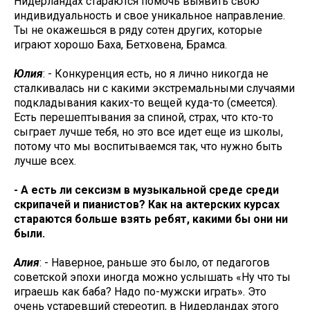
Нидерландах стараются помочь выявить свою
индивидуальность и свое уникальное направление.
Ты не окажешься в ряду сотен других, которые
играют хорошо Баха, Бетховена, Брамса.
Юлия
: - Конкуренция есть, но я лично никогда не
сталкивалась ни с какими экстремальными случаями
подкладывания каких-то вещей куда-то (смеется).
Есть перешептывания за спиной, страх, что кто-то
сыграет лучше тебя, но это все идет еще из школы,
потому что мы воспитываемся так, что нужно быть
лучше всех.
- А есть ли сексизм в музыкальной среде среди
скрипачей и пианистов? Как на актерских курсах
стараются больше взять ребят, какими бы они ни
были.
Алия
: - Наверное, раньше это было, от педагогов
советской эпохи иногда можно услышать «Ну что ты
играешь как баба? Надо по-мужски играть». Это
очень устаревший стереотип, в Нидерландах этого