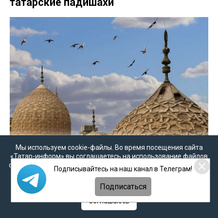
татарские падишахи
Мы используем cookie-файлы. Во время посещения сайта
«Татар-информ» вы соглашаетесь на использование файлов
cookie в соответствии с настоящим уведомлением, согласием
Подписывайтесь на наш канал в Телеграм!
на
обработку персональных данных
,
Политикой о
персональных данных
и
Политикой конфиденциальности
Подписаться
Соглашаюсь