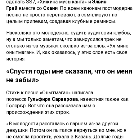
сделать SS7, «Хижина музыканта» и
Элвин
Грей
вместе со
Скани
. По всем канонам постмодерна
песню не просто перепевают, а сэмплируют по
целым припевам, создавая клубные ремиксы.
Насколько это молодежно, судить аудитории клубов,
ну а мы только заметим, что завирусился трек не
столько из-за музыки, сколько из-за слов: «Ул мине
онытмаган». И, как оказалось, у этих слов есть своя
история.
«Спустя годы мне сказали, что он меня
не забыл»
Стихи к песне «Онытмаган» написала
поэтесса
Гульфира Сарварова
, известная также как
Гөлсәрвәр. Вот что она рассказала нам о
происхождении этих строк.
«В молодости рассталась с парнем из-за другой
девушки. Потом он пытался вернуться ко мне, но я
не смогла простить, уехала в Казань. Долгие годы