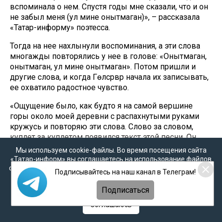
вспоминала о нем. Спустя годы мне сказали, что и он
не забыл меня (ул мине онытмаган)», – рассказала
«Татар-информу» поэтесса.
Тогда на нее нахлынули воспоминания, а эти слова
многажды повторялись у нее в голове: «Онытмаган,
онытмаган, ул мине онытмаган». Потом пришли и
другие слова, и когда Гөлсәрвәр начала их записывать,
ее охватило радостное чувство.
«Ощущение было, как будто я на самой вершине
горы около моей деревни с распахнутыми руками
кружусь и повторяю эти слова. Слово за словом,
куплет за куплетом появился текст этой песни. Он
был написан за очень короткое время, буквально за
Мы используем cookie-файлы. Во время посещения сайта
вечер, очень искренне и от души», – рассказала
«Татар-информ» вы соглашаетесь на использование файлов
Гөлсәрвәр.
cookie в соответствии с настоящим уведомлением, согласием
Подписывайтесь на наш канал в Телеграм!
на
обработку персональных данных
,
Политикой о
персональных данных
и
Политикой конфиденциальности
Когда эти стихи увидел Усманов, он написал для них
Подписаться
музыку – специально для голоса Азгамовой.
Соглашаюсь
«Популярность песни в том, что Оскар Усманов