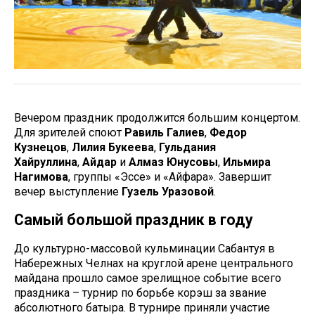
Вечером праздник продолжится большим концертом.
Для зрителей споют
Равиль Галиев
,
Федор
Кузнецов
,
Лилия Букеева
,
Гульдания
Хайруллина
,
Айдар
и
Алмаз Юнусовы
,
Ильмира
Нагимова
, группы «Эссе» и «Айфара». Завершит
вечер выступление
Гузель Уразовой
.
Самый большой праздник в году
До культурно-массовой кульминации Сабантуя в
Набережных Челнах на круглой арене центрального
майдана прошло самое зрелищное событие всего
праздника – турнир по борьбе корэш за звание
абсолютного батыра. В турнире приняли участие