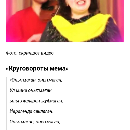
Фото: скриншот видео
«Круговороты мема»
«Онытмаган, онытмаган,
Ул мине онытмаган.
Җылы хисләрен җуймаган,
Йөрәгендә саклаган.
Онытмаган, онытмаган,