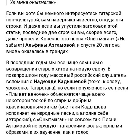
Ул мине онытмаган».
Если вы хотя бы немного интересуетесь татарской
поп-культурой, вам наверняка известно, откуда эти
строки. И даже если вы упустили заголовок этой
статьи, последние две строчки вы, скорее всего,
даже пропели. Конечно, это песня «Онытмаган» («Не
забыл»)
Альфины Азгамовой
, и спустя 20 лет она
вновь оказалась в трендах.
В последние годы мы все чаще слышим о
возвращении старых хитов на новую сцену. В
позапрошлом году массовый российский слушатель
вспомнил о
Надежде Кадышевой
(тоже, к слову,
уроженке Татарстана), но если популярность ее песни
«Плывет веночек» объясняется чаще всего
некоторой тоской по старым добрым
квазинародным хитам (все-таки Кадышева
исполняет не народные песни, а вполне себе
авторские), с «Онытмаган» не совсем так. Песни
Азгамовой не орудуют татарскими фольклорными
образами, а их звучание, как и голос