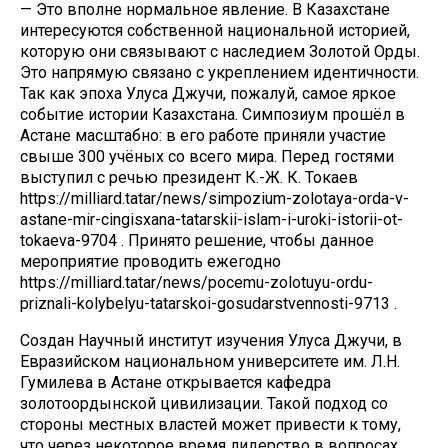
— Это вполне нормальное явление. В Казахстане
интересуются собственной национальной историей,
которую они связывают с наследием Золотой Орды.
Это напрямую связано с укреплением идентичности.
Так как эпоха Улуса Джучи, пожалуй, самое яркое
событие истории Казахстана. Симпозиум прошёл в
Астане масштабно: в его работе приняли участие
свыше 300 учёных со всего мира. Перед гостями
выступил с речью президент К.-Ж. К. Токаев
https://milliard.tatar/news/simpozium-zolotaya-orda-v-
astane-mir-cingisxana-tatarskii-islam-i-uroki-istorii-ot-
tokaeva-9704 . Принято решение, чтобы данное
мероприятие проводить ежегодно
https://milliard.tatar/news/pocemu-zolotuyu-ordu-
priznali-kolybelyu-tatarskoi-gosudarstvennosti-9713 .
Создан Научный институт изучения Улуса Джучи, в
Евразийском национальном университете им. Л.Н.
Гумилева в Астане открывается кафедра
золотоордынской цивилизации. Такой подход со
стороны местных властей может привести к тому,
что через некоторое время лидерство в вопросах