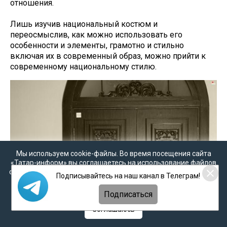
отношения.
Лишь изучив национальный костюм и
переосмыслив, как можно использовать его
особенности и элементы, грамотно и стильно
включая их в современный образ, можно прийти к
современному национальному стилю.
Мы используем cookie-файлы. Во время посещения сайта
«Татар-информ» вы соглашаетесь на использование файлов
cookie в соответствии с настоящим уведомлением, согласием
Подписывайтесь на наш канал в Телеграм!
на
обработку персональных данных
,
Политикой о
персональных данных
и
Политикой конфиденциальности
Подписаться
Соглашаюсь