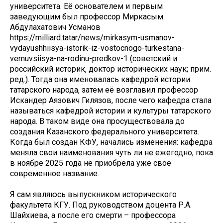
университета. Её основателем и первым
заведующим был профессор Миркасым
Абдулахатович Усманов
https://milliard.tatar/news/mirkasym-usmanov-
vydayushhiisya-istorik-iz-vostocnogo-turkestana-
vernuvsiisya-na-rodinu-predkov-1 (советский и
российский историк, доктор исторических наук; прим.
ред.). Тогда она именовалась кафедрой истории
татарского народа, затем её возглавил профессор
Искандер Аязович Гилязов, после чего кафедра стала
называться кафедрой истории и культуры татарского
народа. В таком виде она просуществовала до
создания Казанского федерального университета.
Когда был создан КФУ, начались изменения: кафедра
меняла свои наименования чуть ли не ежегодно, пока
в ноябре 2025 года не приобрела уже своё
современное название.
Я сам являюсь выпускником исторического
факультета КГУ. Под руководством доцента Р.А.
Шайхиева, а после его смерти – профессора