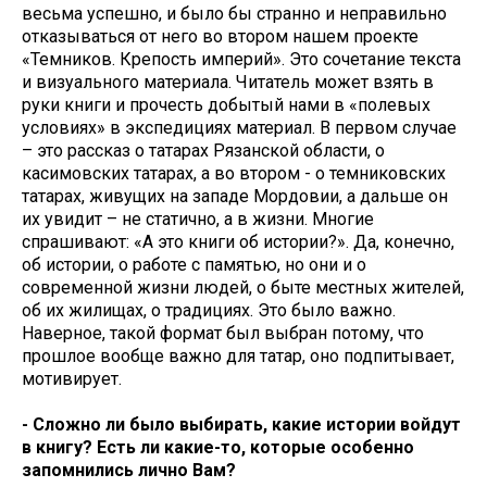
весьма успешно, и было бы странно и неправильно
отказываться от него во втором нашем проекте
«Темников. Крепость империй». Это сочетание текста
и визуального материала. Читатель может взять в
руки книги и прочесть добытый нами в «полевых
условиях» в экспедициях материал. В первом случае
– это рассказ о татарах Рязанской области, о
касимовских татарах, а во втором - о темниковских
татарах, живущих на западе Мордовии, а дальше он
их увидит – не статично, а в жизни. Многие
спрашивают: «А это книги об истории?». Да, конечно,
об истории, о работе с памятью, но они и о
современной жизни людей, о быте местных жителей,
об их жилищах, о традициях. Это было важно.
Наверное, такой формат был выбран потому, что
прошлое вообще важно для татар, оно подпитывает,
мотивирует.
- Сложно ли было выбирать, какие истории войдут
в книгу? Есть ли какие-то, которые особенно
запомнились лично Вам?