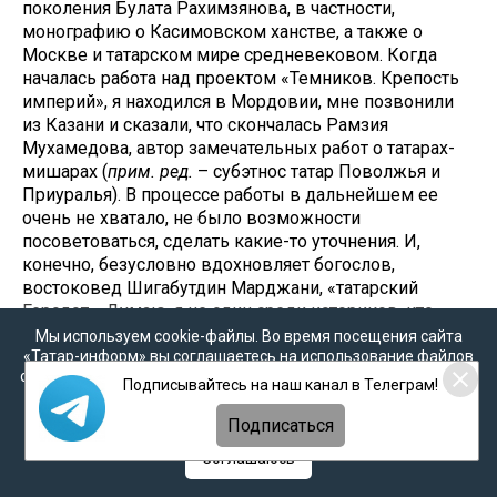
поколения Булата Рахимзянова, в частности,
монографию о Касимовском ханстве, а также о
Москве и татарском мире средневековом. Когда
началась работа над проектом «Темников. Крепость
империй», я находился в Мордовии, мне позвонили
из Казани и сказали, что скончалась Рамзия
Мухамедова, автор замечательных работ о татарах-
мишарах (
прим. ред.
– субэтнос татар Поволжья и
Приуралья). В процессе работы в дальнейшем ее
очень не хватало, не было возможности
посоветоваться, сделать какие-то уточнения. И,
конечно, безусловно вдохновляет богослов,
востоковед Шигабутдин Марджани, «татарский
Геродот». Думаю, я не один среди историков, кто
считает и его своим наставником.
Мы используем cookie-файлы. Во время посещения сайта
«Татар-информ» вы соглашаетесь на использование файлов
cookie в соответствии с настоящим уведомлением, согласием
- В интервью журналу «Идель» Вы когда-то
Подписывайтесь на наш канал в Телеграм!
на
обработку персональных данных
,
Политикой о
сказали, что Вас вдохновляют Тукай и Ахматова.
персональных данных
и
Политикой конфиденциальности
Подписаться
Пополнился ли этот список новыми именами?
Соглашаюсь
- Во время очередной поездки в Мордовию, в