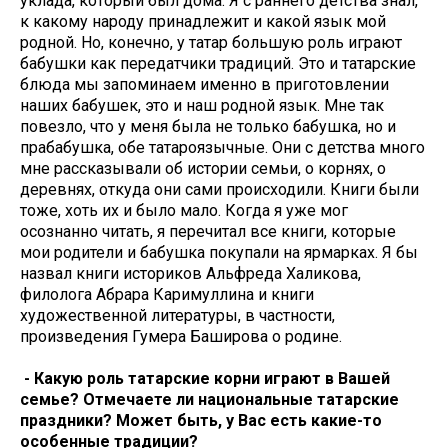
уклада, который был дома. Я с раннего детства знал,
к какому народу принадлежит и какой язык мой
родной. Но, конечно, у татар большую роль играют
бабушки как передатчики традиций. Это и татарские
блюда мы запоминаем именно в приготовлении
наших бабушек, это и наш родной язык. Мне так
повезло, что у меня была не только бабушка, но и
прабабушка, обе татароязычные. Они с детства много
мне рассказывали об истории семьи, о корнях, о
деревнях, откуда они сами происходили. Книги были
тоже, хоть их и было мало. Когда я уже мог
осознанно читать, я перечитал все книги, которые
мои родители и бабушка покупали на ярмарках. Я бы
назвал книги историков Альфреда Халикова,
филолога Абрара Каримуллина и книги
художественной литературы, в частности,
произведения Гумера Баширова о родине.
- Какую роль татарские корни играют в Вашей
семье? Отмечаете ли национальные татарские
праздники? Может быть, у Вас есть какие-то
особенные традиции?