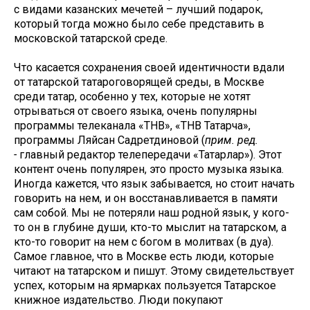
с видами казанских мечетей – лучший подарок,
который тогда можно было себе представить в
московской татарской среде.
Что касается сохранения своей идентичности вдали
от татарской татароговорящей среды, в Москве
среди татар, особенно у тех, которые не хотят
отрываться от своего языка, очень популярны
программы телеканала «ТНВ», «ТНВ Татарча»,
программы Ляйсан Садретдиновой (
прим. ред.
-
главный редактор телепередачи «Татарлар»). Этот
контент очень популярен, это просто музыка языка.
Иногда кажется, что язык забывается, но стоит начать
говорить на нем, и он восстанавливается в памяти
сам собой. Мы не потеряли наш родной язык, у кого-
то он в глубине души, кто-то мыслит на татарском, а
кто-то говорит на нем с богом в молитвах (в дуа).
Самое главное, что в Москве есть люди, которые
читают на татарском и пишут. Этому свидетельствует
успех, которым на ярмарках пользуется Татарское
книжное издательство. Люди покупают