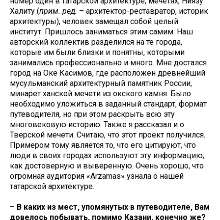
номер один в татарской архитектуре, мечетях, Ниязу
Халиту (
прим. ред.
– архитектор-реставратор, историк
архитектуры), человек замещал собой целый
институт. Пришлось заниматься этим самим. Наш
авторский коллектив разделился на те города,
которые им были близки и понятны, которыми
занимались профессионально и много. Мне достался
город на Оке Касимов, где расположен древнейший
мусульманский архитектурный памятник России,
минарет ханской мечети из окского камня. Было
необходимо уложиться в заданный стандарт, формат
путеводителя, но при этом раскрыть всю эту
многовековую историю. Также я рассказал и о
Тверской мечети. Считаю, что этот проект получился.
Примером тому является то, что его цитируют, что
люди в своих городах используют эту информацию,
как достоверную и выверенную. Очень хорошо, что
огромная аудитория «Аrzamas» узнала о нашей
татарской архитектуре.
– В каких из мест, упомянутых в путеводителе, Вам
довелось побывать, помимо Казани, конечно же?