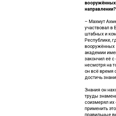
вооружённых 
направлении?
– Махмут Ахм
участвовал в 
штабных и ко
Республике, г
вооружённых с
академии имен
закончил её с 
несмотря на т
он всё время 
достичь знани
Знания он нах
труды знамени
соизмерял их
применить это
правильные вы