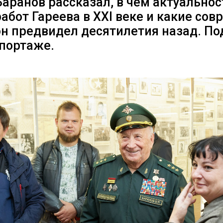
аранов рассказал, в чём актуальнос
абот Гареева в XXI веке и какие со
н предвидел десятилетия назад. По
портаже.