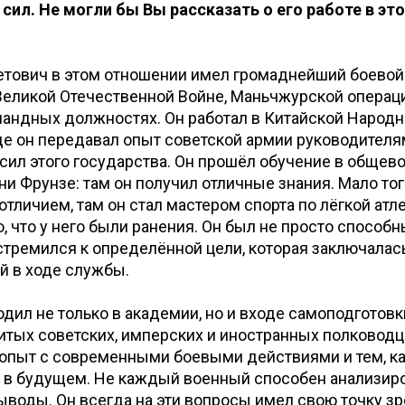
сил. Не могли бы Вы рассказать о его работе в эт
етович в этом отношении имел громаднейший боевой
Великой Отечественной Войне, Маньчжурской операци
мандных должностях. Он работал в Китайской Народ
де он передавал опыт советской армии руководителя
ил этого государства. Он прошёл обучение в общев
и Фрунзе: там он получил отличные знания. Мало того
отличием, там он стал мастером спорта по лёгкой атле
о, что у него были ранения. Он был не просто способ
стремился к определённой цели, которая заключалась
й в ходе службы.
одил не только в академии, но и входе самоподготовк
тых советских, имперских и иностранных полководц
 опыт с современными боевыми действиями и тем, к
 в будущем. Не каждый военный способен анализиро
воды. Он всегда на эти вопросы имел свою точку зр