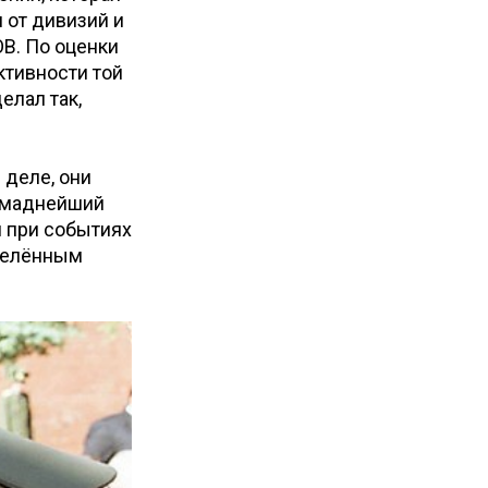
 от дивизий и
ОВ. По оценки
ктивности той
елал так,
 деле, они
ромаднейший
и при событиях
еделённым