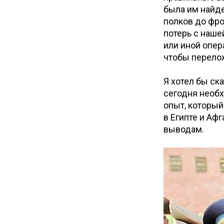
была им найде
полков до фро
потерь с наше
или иной опера
чтобы перелож
Я хотел бы ск
сегодня необх
опыт, который
в Египте и Аф
выводам.