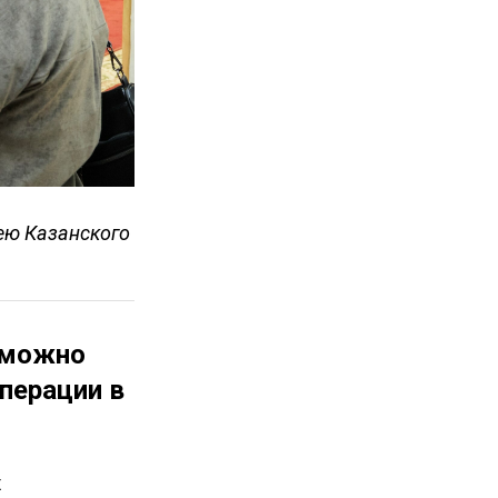
ею Казанского
 можно
перации в
х