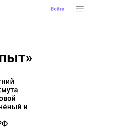
Войти
опыт»
тний
хмута
овой
учёный и
РФ