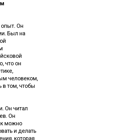
ом
 опыт. Он
и. Был на
ной
м
ойсковой
, что он
тике,
ным человеком,
 в том, чтобы
и. Он читал
ев. Он
ак можно
вать и делать
ения, которая