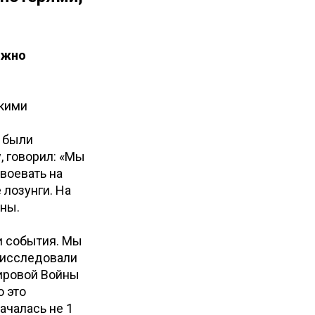
ожно
скими
 были
у, говорил: «Мы
 воевать на
 лозунги. На
ины.
и события. Мы
е исследовали
Мировой Войны
о это
ачалась не 1