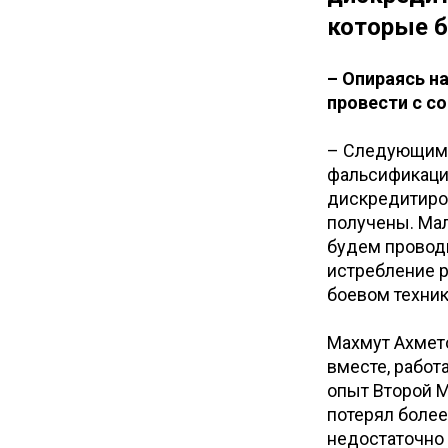
которые 
– Опираясь н
провести с 
– Следующим 
фальсификаци
дискредитиро
получены. Мало
будем проводи
истребление р
боевом техни
Махмут Ахмет
вместе, работ
опыт Второй М
потерял более
недостаточно 