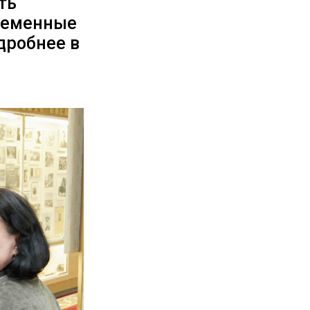
ть
временные
дробнее в