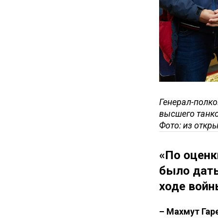
Генерал-полко
высшего танк
Фото: из откр
«По оценк
было дать
ходе войн
– Махмут Гар