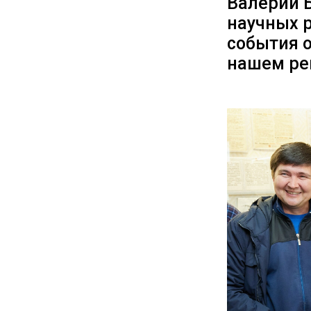
Валерий Б
научных р
события о
нашем ре