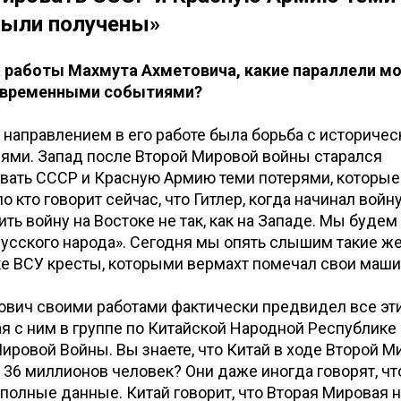
были получены»
а работы Махмута Ахметовича, какие параллели м
современными событиями?
направлением в его работе была борьба с историче
ями. Запад после Второй Мировой войны старался
вать СССР и Красную Армию теми потерями, которые
 кто говорит сейчас, что Гитлер, когда начинал войн
ть войну на Востоке не так, как на Западе. Мы будем
усского народа». Сегодня мы опять слышим такие же
ке ВСУ кресты, которыми вермахт помечал свои маш
ович своими работами фактически предвидел все эт
ая с ним в группе по Китайской Народной Республик
ировой Войны. Вы знаете, что Китай в ходе Второй 
 36 миллионов человек? Они даже иногда говорят, чт
полные данные. Китай говорит, что Вторая Мировая н