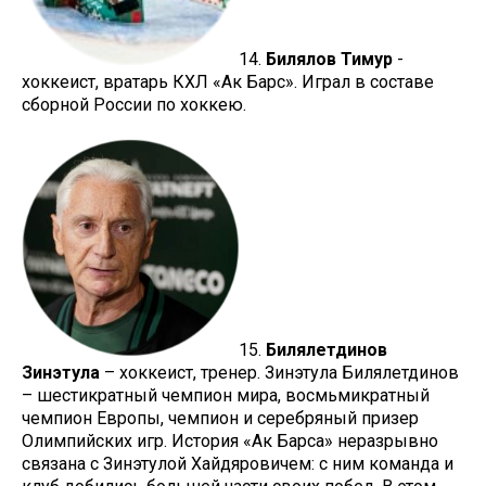
14.
Билялов Тимур
-
хоккеист, вратарь КХЛ «Ак Барс». Играл в составе
сборной России по хоккею.
15.
Билялетдинов
Зинэтула
– хоккеист, тренер. Зинэтула Билялетдинов
– шестикратный чемпион мира, восмьмикратный
чемпион Европы, чемпион и серебряный призер
Олимпийских игр. История «Ак Барса» неразрывно
связана с Зинэтулой Хайдяровичем: с ним команда и