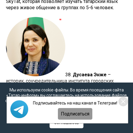
SkyТat, которая позволяет изучать татарский язык
через живое общение в группах по 5-6 человек.
38.
Дусаева Энже
–
историк, соучредительница института городских
исследований «Тамга». Ведет необычные экскурсии
Мы используем cookie-файлы. Во время посещения сайта
в рамках проекта «Мир татарской женщины».
«Татар-информ» вы соглашаетесь на использование файлов
cookie в соответствии с настоящим уведомлением, согласием
Подписывайтесь на наш канал в Телеграм!
на
обработку персональных данных
,
Политикой о
персональных данных
и
Политикой конфиденциальности
Подписаться
Соглашаюсь