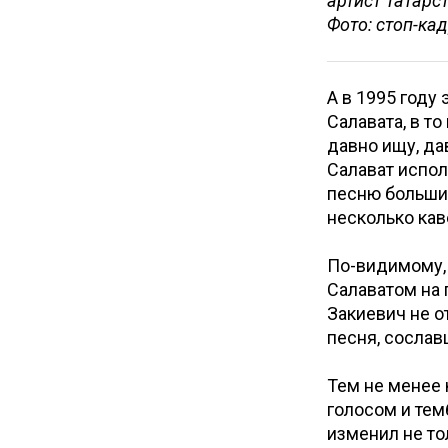
артист Татарс
Фото: стоп-ка
А в 1995 году
Салавата, в то
давно ищу, да
Салават испо
песню большин
несколько кав
По-видимому,
Салаватом на 
Закиевич не о
песня, сослав
Тем не менее 
голосом и темб
изменил не то