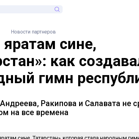
Новости партнеров
 яратам сине,
рстан»: как создава
дный гимн республ
Андреева, Ракипова и Салавата не с
ом на все времена
ратам сине, Татарстан», которая стала народным ги