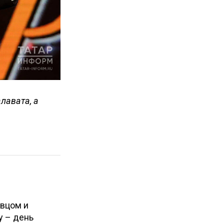
лавата, а
евцом и
у – день