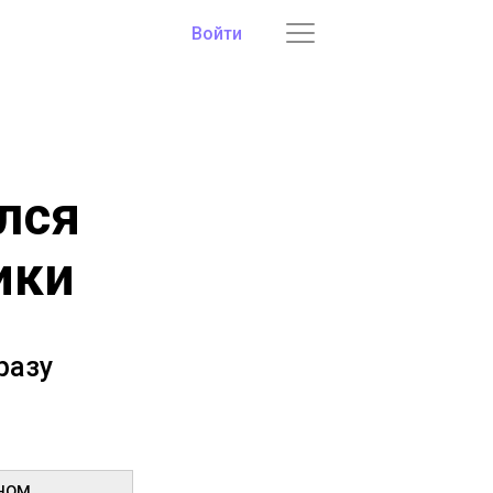
Войти
лся
ики
разу
мном