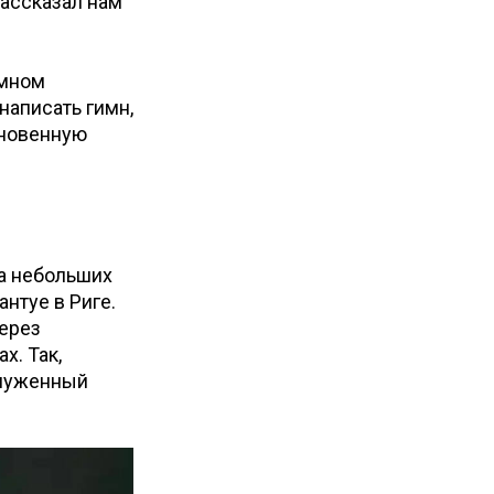
рассказал нам
имном
написать гимн,
кновенную
на небольших
антуе в Риге.
через
х. Так,
служенный