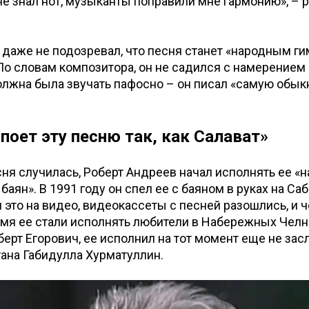
не знал нот, музыканты поправили мне гармонию», – 
н даже не подозревал, что песня станет «народным г
По словам композитора, он не садился с намерением 
олжна была звучать пафосно – он писал «самую обы
 поет эту песню так, как Салават»
сня случилась, Роберт Андреев начал исполнять ее «
баян». В 1991 году он спел ее с баяном в руках на Саб
л это на видео, видеокассеты с песней разошлись, и 
мя ее стали исполнять любители в Набережных Челна
ерт Егорович, ее исполнил на тот момент еще не за
тана Габидулла Хурматуллин.