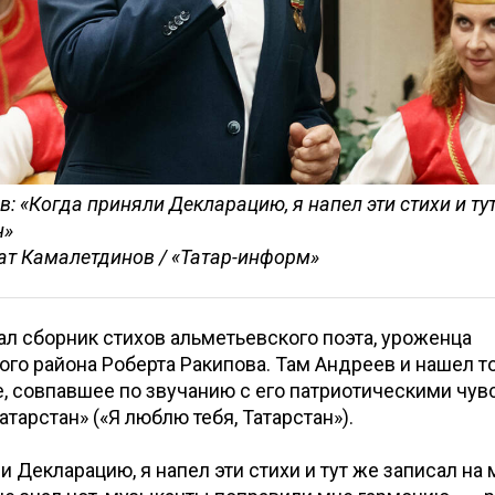
в: «Когда приняли Декларацию, я напел эти стихи и ту
н»
ат Камалетдинов / «Татар-информ»
пал сборник стихов альметьевского поэта, уроженца
о района Роберта Ракипова. Там Андреев и нашел т
, совпавшее по звучанию с его патриотическими чув
атарстан» («Я люблю тебя, Татарстан»).
и Декларацию, я напел эти стихи и тут же записал на