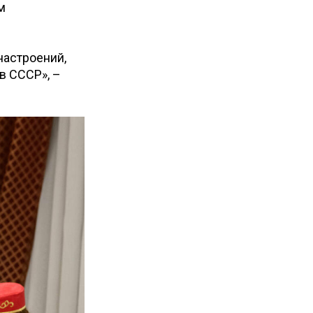
м
настроений,
в СССР», –