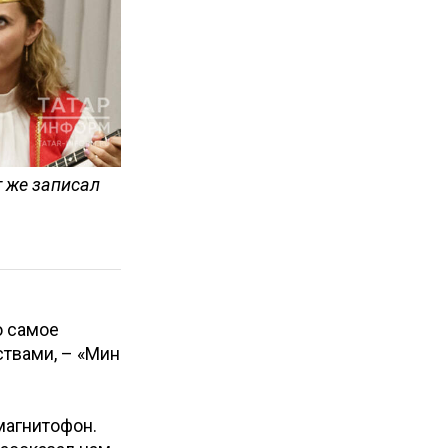
т же записал
о самое
ствами, – «Мин
 магнитофон.