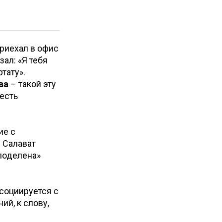
 приехал в офис
зал: «Я тебя
тату».
ва
– такой эту
 есть
ие с
и Салават
«поделена»
социируется с
ий, к слову,