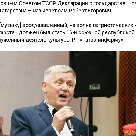
ховным Советом ТССР Декларации о государственно
Татарстана – называет сам Роберт Егорович.
 [музыку] воодушевленный, на волне патриотических 
тарстан должен был стать 16-й союзной республикой 
луженный деятель культуры РТ «Татар-информу».