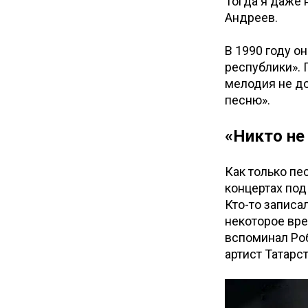
Тогда я даже 
Андреев.
В 1990 году о
республики». 
мелодия не д
песню».
«Никто не
Как только пе
концертах под 
Кто-то записа
некоторое вре
вспоминал Роб
артист Татарс