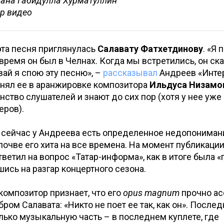
тана Габидулла Хурматуллин
др видео
 эта песня приглянулась
Салавату Фатхетдинову
. «Я
 время он был в Челнах. Когда мы встретились, он ска
вай я спою эту песню», –
рассказывал
Андреев «Интер
лнял ее в аранжировке композитора
Ильдуса Низамо
ство слушателей и знают до сих пор (хотя у нее уже
еров).
 сейчас у Андреева есть определенное недопониман
почве его хита на все времена. На момент публикаци
тветил на вопрос «Татар-информа», как в итоге была 
шись на разгар концертного сезона.
композитор признает, что его
opus magnum
прочно ас
ром Салавата: «Никто не поет ее так, как он». Последн
лько музыкальную часть – в последнем куплете, где