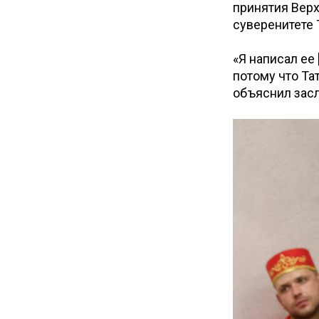
принятия Вер
суверенитете 
«Я написал ее
потому что Та
объяснил зас