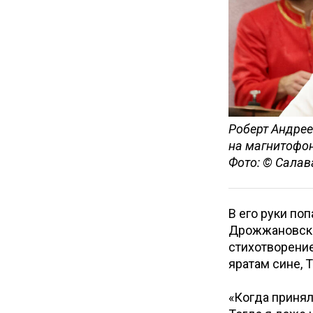
Роберт Андрее
на магнитофо
Фото: © Салав
В его руки по
Дрожжановског
стихотворение
яратам сине, Т
«Когда принял