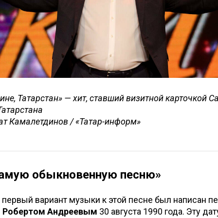
ине, Татарстан» — хит, ставший визитной карточкой Са
 Татарстана
ат Камалетдинов / «Татар-информ»
самую обыкновенную песню»
о первый вариант музыки к этой песне был написан п
м
Робертом Андреевым
30 августа 1990 года. Эту дат