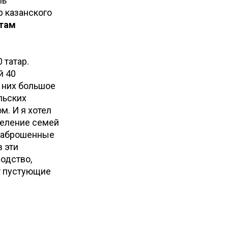
ль
р казанского
там
 татар.
й 40
 них большое
льских
м. И я хотел
селение семей
 заброшенные
 эти
одство,
т пустующие