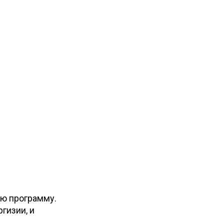
ую программу.
гизии, и