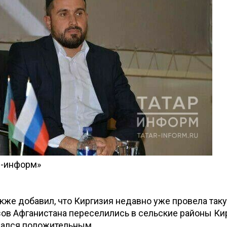
р-информ»
кже добавил, что Киргизия недавно уже провела так
ов Афганистана переселились в сельские районы Кир
зался положительным.