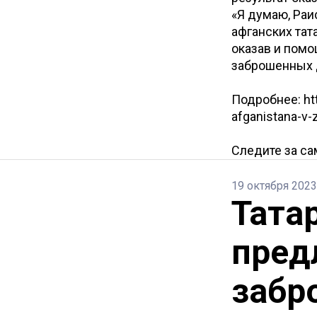
«Я думаю, Раи
афганских тат
оказав и помо
заброшенных д
Подробнее: htt
afganistana-v-
Следите за с
19 октября 2023
Тата
пред
забр