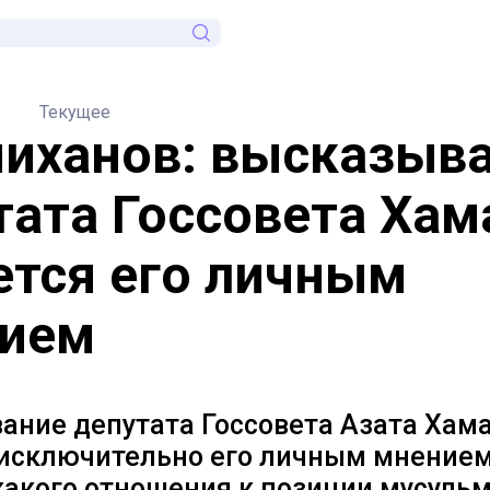
Текущее
иханов: высказыв
тата Госсовета Хам
ется его личным
ием
ание депутата Госсовета Азата Хам
 исключительно его личным мнением
какого отношения к позиции мусуль