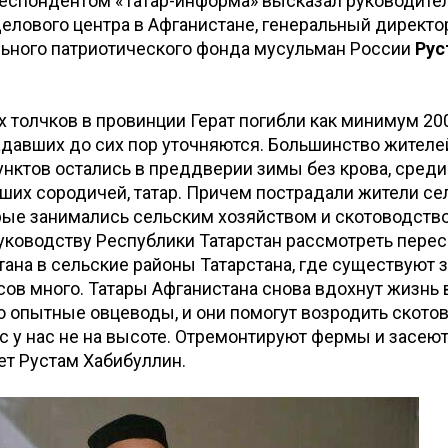
респондентом «Татар-информа» высказал руководите
елового центра в Афганистане, генеральный директо
льного патриотического фонда мусульман России
Рус
 толчков в провинции Герат погибли как минимум 200
давших до сих пор уточняются. Большинство жителе
нктов остались в преддверии зимы без крова, среди
ших сородичей, татар. Причем пострадали жители се
рые занимались сельским хозяйством и скотоводство
уководству Республики Татарстан рассмотреть пере
тана в сельские районы Татарстана, где существуют
ов много. Татары Афганистана снова вдохнут жизнь в
о опытные овцеводы, и они помогут возродить скотов
с у нас не на высоте. Отремонтируют фермы и засею
ает Рустам Хабибуллин.