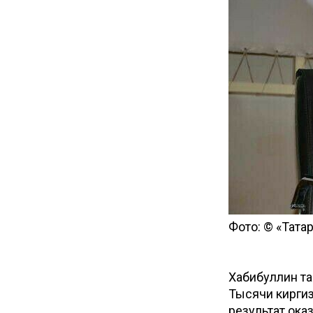
Фото: © «Тата
Хабибуллин та
Тысячи киргиз
результат ока