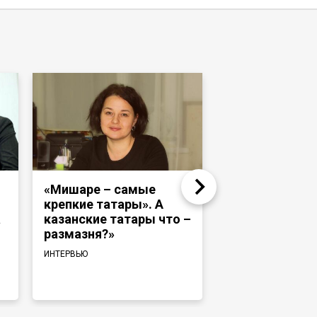
«Мишаре – самые
Надир Девлет
крепкие татары». А
«Раньше тата
а
казанские татары что –
башкиры ходи
размазня?»
и те же медре
говорили на 
ИНТЕРВЬЮ
языке»
ИНТЕРВЬЮ