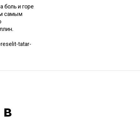
а боль и горе
ем самым
ю
ллин.
eselit-tatar-
 в