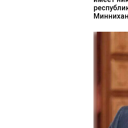
республик
Миннихан