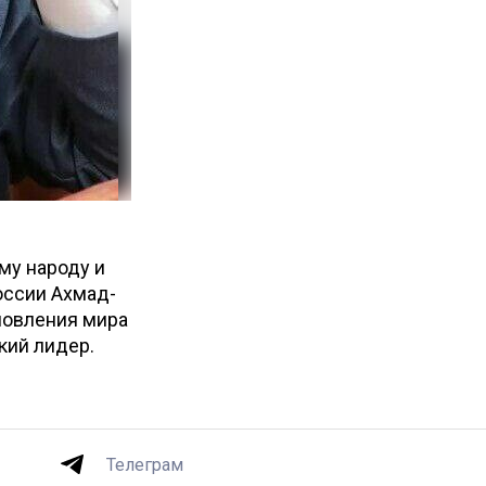
му народу и
оссии Ахмад-
новления мира
кий лидер.
Телеграм