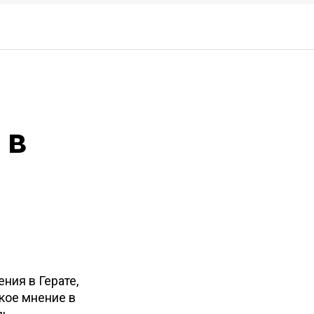
 в
ния в Герате,
кое мнение в