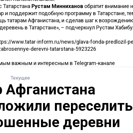
с Татарстана
Рустам Минниханов
обратит внимание н
ар и поддержит подобную программу в Татарстане, т
щь татарам Афганистана, и сделав шаг к возрождени
еревень в Татарстане», – подчеркнул Рустам Хабибу
ps://www.tatar-inform.ru/news/glava-fonda-predlozil-per
zabrosennye-derevni-tatarstana-5923226
амым важным и интересным в
Telegram-канале
Текущее
р Афганистана
ложили переселить
ошенные деревни