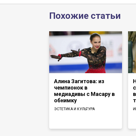
Похожие статьи
Алина Загитова: из
Н
чемпионок в
с
медиадивы с Масару в
в
обнимку
т
ЭСТЕТИКА И КУЛЬТУРА
И