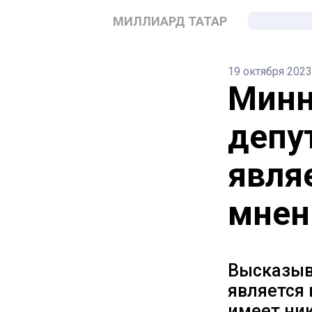
МИЛЛИАРД ТАТАР
19 октября 2023
Минн
депу
явля
мнен
Высказыв
является
имеет ни