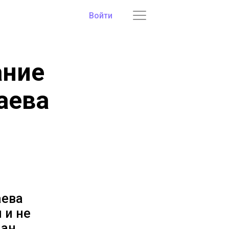
Войти
ание
аева
аева
 и не
ман