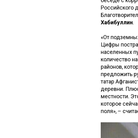
беседе с кор
Российского д
Благотворите
Хабибуллин
.
«От подземных
Цифры постра
населенных пу
количество на
районов, кото
предложить р
татар Афганис
деревни. Плюс
местности. Эт
которое сейча
поля», – счит