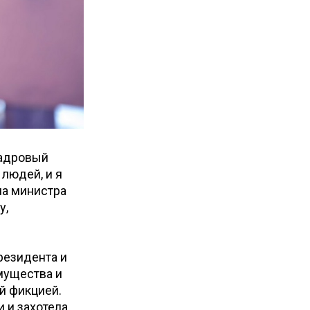
Кадровый
 людей, и я
 на министра
у,
резидента и
мущества и
ой фикцией.
 и захотела