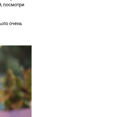
й, посмотри
было очень
з