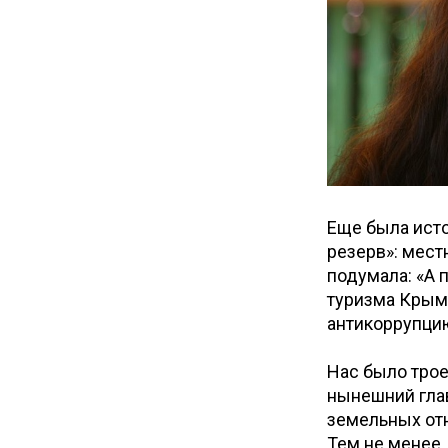
Еще была исто
резерв»: мест
подумала: «А п
туризма Крыма
антикоррупцию
Нас было трое
нынешний глав
земельных отн
Тем не менее,