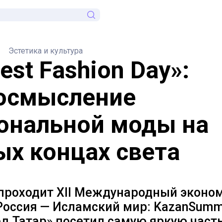
Эстетика и культура
st Fashion Day»:
осмысление
ональной моды на
ых концах света
 проходит ХII Международный эконо
оссия — Исламский мир: KazanSummi
д.Татар» посетил самую яркую част