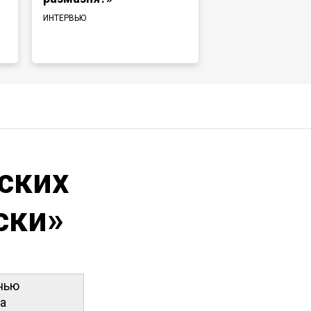
говорили на 
ИНТЕРВЬЮ
языке»
ИНТЕРВЬЮ
ских
ски»
енью
на