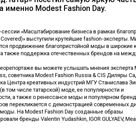
а именно Modest Fashion Day.
-сессии «Масштабирование бизнеса в рамках благоп
Covered)» выступили крутейшие fashion-эксперты. 
ется продвижение благопристойной моды в широкие 
, а также поддержка отечественных брендов на меж
деорепортаже вы можете услышать мнения эксперта 
ess, советника Modest Fashion Russia & CIS Диляры С
ка Центра креативных индустрий МГУ Станислава Зи
(в том числе татарской) моде, ее популярности и
сти, а также о ренессансе моды и популярном бренде
ров перекликается с демонстрацией современных д
моды. На Modest Fashion Day созданные образы
овали бренды Valentin Yudashkin, IGOR GULYAEV, Me