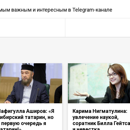
амым важным и интересным в
Telegram-канале
афигулла Аширов: «Я
Карима Нигматулина:
ибирский татарин, но
увлечение наукой,
 первую очередь я
соратник Билла Гейтс
атарин!»
и невестка