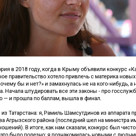
рия в 2018 году, когда в Крыму объявили конкурс «
ное правительство хотело привлечь с материка новых
очему бы и нет?» и замахнулась не на кого-нибудь, а
. Начала штудировать все эти законы - про госслужб
 — и прошла по баллам, вышла в финал.
 из Татарстана: я, Рамиль Шамсутдинов из аппарата п
а Агрызского района (последний шел на министра и
ошений). В итоге, как нам сказали, конкурс был чист
 это было полезно: я познакомилась новыми с людьми