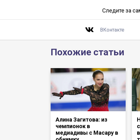
Следите за с
ВКонтакте
Похожие статьи
Алина Загитова: из
Н
чемпионок в
с
медиадивы с Масару в
в
обнимку
т