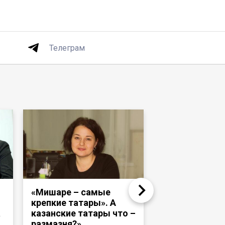
Телеграм
«Мишаре – самые
Надир Девлет
крепкие татары». А
«Раньше тата
а
казанские татары что –
башкиры ходи
размазня?»
и те же медре