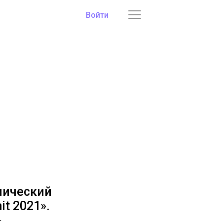
Войти
мический
t 2021».
ь