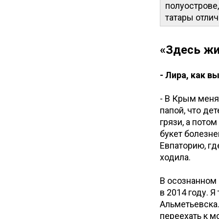
полуострове,
татары отлич
«Здесь жи
- Лира, как в
- В Крым меня
папой, что дет
грязи, а пото
букет болезней
Евпаторию, гд
ходила.
В осознанном 
в 2014 году. 
Альметьевска.
переехать к м