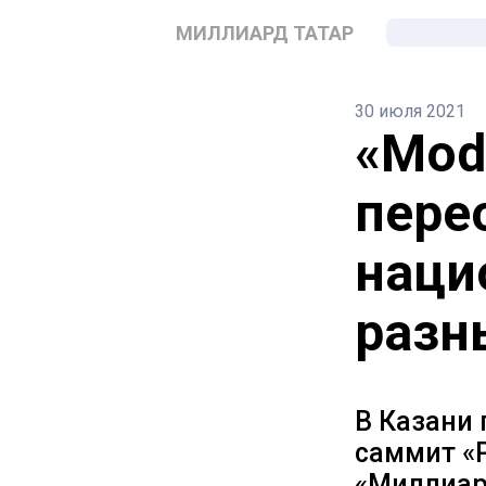
МИЛЛИАРД ТАТАР
30 июля 2021
«Mode
пере
наци
разн
В Казани
саммит «Р
«Миллиар