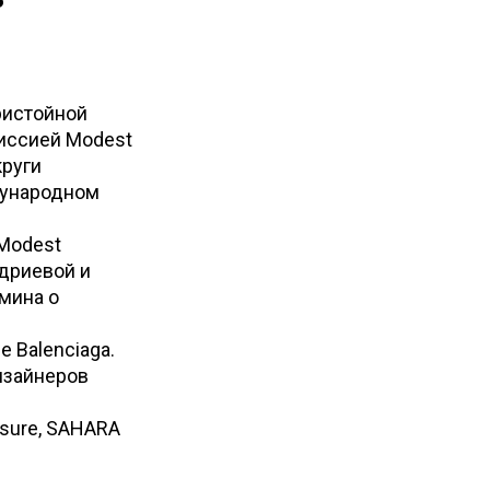
ристойной
Миссией Modest
круги
дународном
Modest
адриевой и
мина о
 Balenciaga.
изайнеров
asure, SAHARA