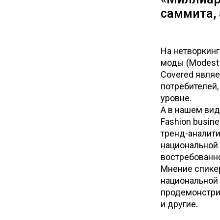
саммита, 
На нетворкинг
моды (Modest 
Covered явля
потребителей
уровне.
А в нашем ви
Fashion busin
тренд-аналити
национальной 
востребованно
Мнение спике
национальной 
продемонстрир
и другие.