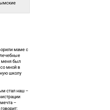
крымские
оворили маме с
ь лечебные
у меня был
 со мной в
ьную школу
рым стал наш –
инистрации
 мечта –
 говорит: