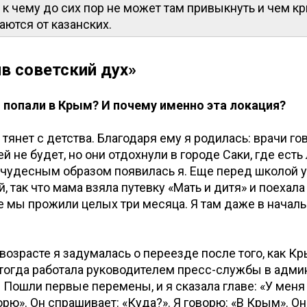
 к чему до сих пор не может там привыкнуть и чем 
аются от казанских.
в советский дух»
ы попали в Крым? И почему именно эта локация?
 тянет с детства. Благодаря ему я родилась: врачи г
ей не будет, но они отдохнули в городе Саки, где ест
м чудесным образом появилась я. Еще перед школой 
, так что мама взяла путевку «Мать и дитя» и поехала
е мы прожили целых три месяца. Я там даже в начал
возрасте я задумалась о переезде после того, как К
Я тогда работала руководителем пресс-службы в адм
 Пошли первые перемены, и я сказала главе: «У меня
орю». Он спрашивает: «Куда?». Я говорю: «В Крым». Он