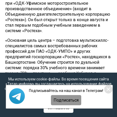
при «ОДК-Уфимское моторостроительное
производственное объединение» (входит в
Объединенную двигателестроительную корпорацию
«Ростеха»). Он был открыт только в конце августа и
стал первым подобным учебным заведением в
системе «Ростеха».
«Основная цель центра – подготовка мультискиллс-
специалистов самых востребованных рабочих
профессий для ПАО «ОДК-УМПО» и других
предприятий госкорпорации «Ростех», находящихся в
Башкортостане. Обучение строится по дуальной
системе: порядка 30% учебного времени занимает
теория, 70% – практика», – сообщил Хабиров в
Instagram после визита в центр.
Мы используем cookie-файлы. Во время посещения сайта
«Татар-информ» вы соглашаетесь на использование файлов
Оборудование в учебном заведении
cookie в соответствии с настоящим уведомлением, согласием
Подписывайтесь на наш канал в Телеграм!
на
обработку персональных данных
,
Политикой о
аналогично тому, что используется в реальном
персональных данных
и
Политикой конфиденциальности
производстве авиационных двигателей. Всего здесь
Подписаться
планируется готовить 2 тыс. специалистов в год.
Соглашаюсь
Общий объем инвестиций в создание центра
составил более 2,4 млрд рублей.