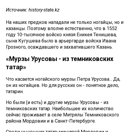
Источник: history-state.kz
На наших предков нападали не только ногайцы, но и
казанцы. Поэтому вполне естественно, что в 1552
году 10-тысячное войско князя Еникея Тенишева,
сына Кугушева было в арьергарде войска Ивана
Грозного, осаждавшего и захватившего Казань.
«Мурзы Урусовы - из темниковских
татар»
Что касается ногайского мурзы Петра Урусова... Да,
он из ногайцев. Но для русских он - понятное дело,
татарин.
Но были (и есть) и другие мурзы Урусовы - из
темниковских татар. Наибольшее их количество
сейчас проживает в селе Митрялы Темниковского
района Мордовии и в Санкт-Петербурге.
Среди нынешних татар-мишарей Мордовии и