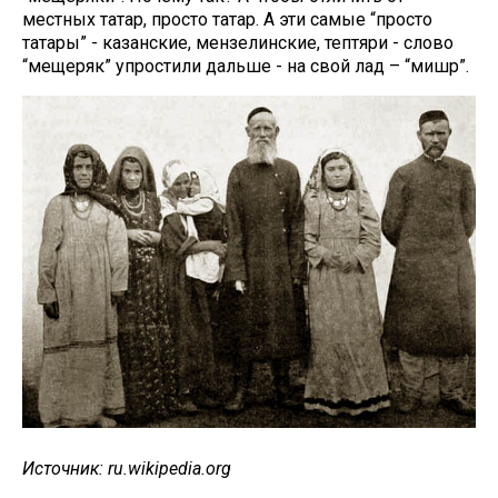
местных татар, просто татар. А эти самые “просто
татары” - казанские, мензелинские, тептяри - слово
“мещеряк” упростили дальше - на свой лад – “мишәр”.
Источник: ru.wikipedia.org