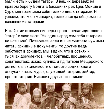
были, есть и будем татары. В наших деревнях на
правом берегу Волги, в бассейнах рек Цна, Мокша и
Сура, мы называем себя только лишь татарами. И
узнаем, что мы «мишари», только когда общаемся с
казанскими татарами.
Ногайские этномиссионеры просто ненавидят слово
“татар” и заявляют: “Ни один народ сам себя татарами
не называл”. Позвольте, если вы не считаете нужным
читать архивные документы, то другие ведь
работают в архивах. Мы видим, что в сотнях и
тысячах документов – челобитных, прошениях,
ходатайствах, исках, купчих, и т.д. татары Мещерского
региона, в зависимости от своего социального
статуса - князь, мурза, служилый татарин, рейтар,
просто татарин. Никаких других этнонимов.