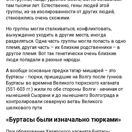
там тысячи лет. Естественно, гены людей этой
группы, из-за изолированности от других людей,
становились очень схожими.
Но группы могли сталкиваться, конфликтовать,
вынужденно уходить в другие места, иногда
разделяться. Одна часть группы могла попасть в одно
племя, другая часть – их близкие родственники – в
другое племя. Вот так генетически очень близкие
люди попадали в разные народы.
А вообще основные предки татар-мишарей – это
буртасы - тюрки, пришедшие на Волгу после гуннов.
Буртасы во времена Великого тюркского каганата
(551-603 гг.) жили по обе стороны Волги - начиная от
нынешней Сызрани и до нынешнего Волгограда и
контролировали северную ветвь Великого
шелкового пути.
«Буртасы были изначально тюрками»
При образовании Хазарского каганата буртасы