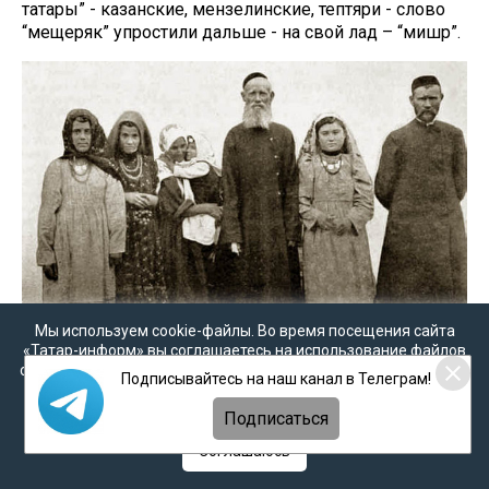
татары” - казанские, мензелинские, тептяри - слово
“мещеряк” упростили дальше - на свой лад – “мишәр”.
Мы используем cookie-файлы. Во время посещения сайта
«Татар-информ» вы соглашаетесь на использование файлов
cookie в соответствии с настоящим уведомлением, согласием
Подписывайтесь на наш канал в Телеграм!
на
обработку персональных данных
,
Политикой о
персональных данных
и
Политикой конфиденциальности
Подписаться
Источник: ru.wikipedia.org
Соглашаюсь
Некоторые башкирские и ногайские этномиссионеры