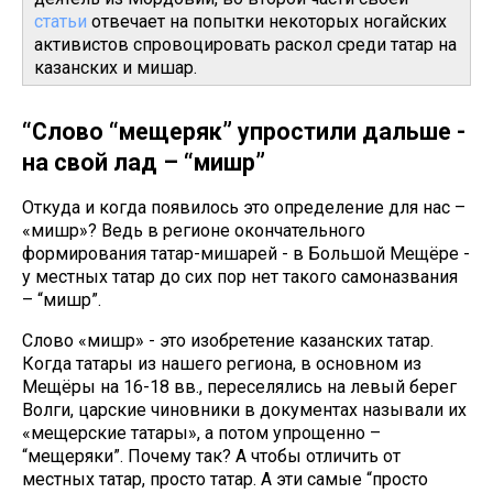
статьи
отвечает на попытки некоторых ногайских
активистов спровоцировать раскол среди татар на
казанских и мишар.
“Слово “мещеряк” упростили дальше -
на свой лад – “мишәр”
Откуда и когда появилось это определение для нас –
«мишәр»? Ведь в регионе окончательного
формирования татар-мишарей - в Большой Мещёре -
у местных татар до сих пор нет такого самоназвания
– “мишәр”.
Слово «мишәр» - это изобретение казанских татар.
Когда татары из нашего региона, в основном из
Мещёры на 16-18 вв., переселялись на левый берег
Волги, царские чиновники в документах называли их
«мещерские татары», а потом упрощенно –
“мещеряки”. Почему так? А чтобы отличить от
местных татар, просто татар. А эти самые “просто