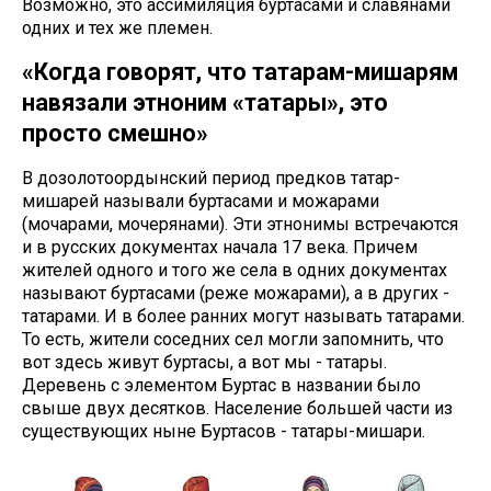
Возможно, это ассимиляция буртасами и славянами
одних и тех же племен.
«Когда говорят, что татарам-мишарям
навязали этноним «татары», это
просто смешно»
В дозолотоордынский период предков татар-
мишарей называли буртасами и можарами
(мочарами, мочерянами). Эти этнонимы встречаются
и в русских документах начала 17 века. Причем
жителей одного и того же села в одних документах
называют буртасами (реже можарами), а в других -
татарами. И в более ранних могут называть татарами.
То есть, жители соседних сел могли запомнить, что
вот здесь живут буртасы, а вот мы - татары.
Деревень с элементом Буртас в названии было
свыше двух десятков. Население большей части из
существующих ныне Буртасов - татары-мишари.