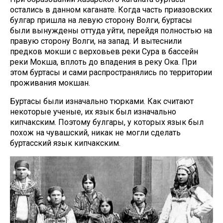
остались в данном каганате. Когда часть приазовских
булгар пришла на левую сторону Волги, буртасы
были вынуждены оттуда уйти, перейдя полностью на
правую сторону Волги, на запад. И вытеснили
предков мокши с верховьев реки Сура в бассейн
реки Мокша, вплоть до впадения в реку Ока. При
этом буртасы и сами распространялись по территории
проживания мокшан.
Буртасы были изначально тюрками. Как считают
некоторые ученые, их язык был изначально
кипчакским. Поэтому булгары, у которых язык был
похож на чувашский, никак не могли сделать
буртасский язык кипчакским.