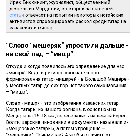
Ирек Биккинин*, журналист, общественный
деятель из Мордовии, во второй части своей
статьи
отвечает на попытки некоторых ногайских
активистов спровоцировать раскол среди татар на
казанских и мишар.
“Слово “мещеряк” упростили дальше -
на свой лад – “мишәр”
Откуда и когда появилось это определение для нас –
«мишәр»? Ведь в регионе окончательного
формирования татар-мишарей - в Большой Мещёре -
у местных татар до сих пор нет такого самоназвания
– “мишәр”.
Слово «мишәр» - это изобретение казанских татар.
Когда татары из нашего региона, в основном из
Мещёры на 16-18 вв., переселялись на левый берег
Волги, царские чиновники в документах называли их
«мещерские татары», а потом упрощенно –
“мещеряки”. Почему так? А чтобы отличить от