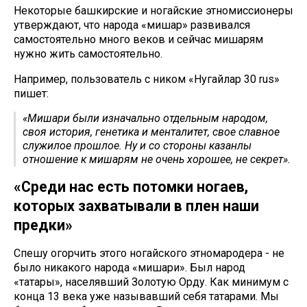
Некоторые башкирские и ногайские этномиссионеры
утверждают, что народа «мишар» развивался
самостоятельно много веков и сейчас мишарям
нужно жить самостоятельно.
Например, пользователь с ником «Нугайлар 30 rus»
пишет:
«Мишари были изначально отдельным народом,
своя история, генетика и менталитет, свое славное
служилое прошлое. Ну и со стороны казанлы
отношение к мишарям не очень хорошее, не секрет».
«Среди нас есть потомки ногаев,
которых захватывали в плен наши
предки»
Спешу огорчить этого ногайского этномародера - не
было никакого народа «мишари». Был народ
«татары», населявший Золотую Орду. Как минимум с
конца 13 века уже называвший себя татарами. Мы