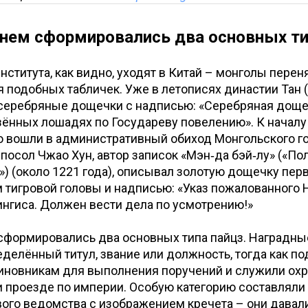
нем сформировались два основных ти
института, как видно, уходят в Китай – монголы перен
 подобных табличек. Уже в летописях династии Тан 
серебряные дощечки с надписью: «Серебряная доще
зённых лошадях по Государеву повелению». К началу X
о вошли в административный обиход Монгольского го
осол Чжао Хун, автор записок «Мэн‑да бэй‑лу» («По
») (около 1221 года), описывал золотую дощечку перв
 тигровой головы и надписью: «Указ пожалованного
нгиса. Должен вести дела по усмотрению!»
сформировались два основных типа пайцз. Наградны
делённый титул, звание или должность, тогда как 
иновникам для выполнения поручений и служили ох
 проезде по империи. Особую категорию составляли
ого ведомства с изображением кречета – они давали