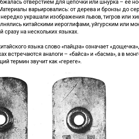
бжалась отверстием для цепочки или шнурка – её но
 Материалы варьировались: от дерева и бронзы до сер
 нередко украшали изображения львов, тигров или х
лнялись китайскими иероглифами, уйгурским или мо
й сразу на нескольких языках.
китайского языка слово «пайцза» означает «дощечка»,
ах встречаются аналоги – «байса» и «басма», а в мон
ий термин звучит как «гереге».