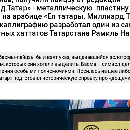
д.Татар» - металлическую пластину
на арабице «Ел татары. Миллиард.Т
 каллиграфию разработал один из с
тных хаттатов Татарстана Рамиль На
 басмы-пайцзы был взят указ, выдававшийся золот
м, которых они хотели выделить. Басма – символ де
ления особыми полномочиями. Носилась на шее либо
атар» подготовил историческую справку про «дощечк