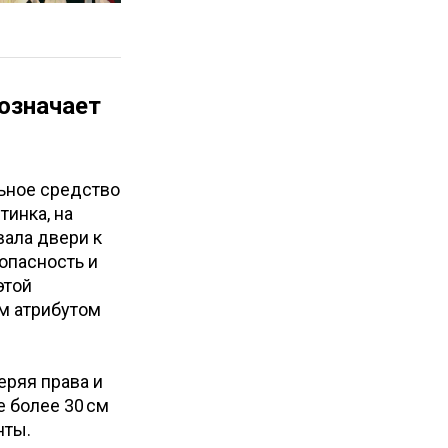
 означает
ьное средство
тинка, на
вала двери к
опасность и
этой
м атрибутом
еряя права и
 более 30 см
нты.