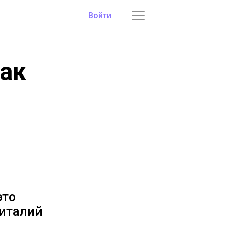
Войти
как
это
Виталий