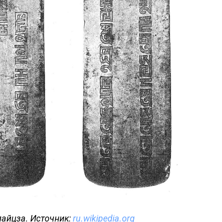
айцза. Источник:
ru.wikipedia.org