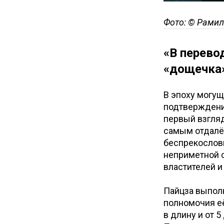
Фото: © Рамил
«В перево
«дощечка»
В эпоху могу
подтверждения
первый взгляд
самым отдалё
беспрекослов
неприметной с
властителей и
Пайцза выполн
полномочия её
в длину и от 5