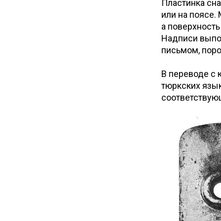
Пластинка сна
или на поясе.
а поверхность
Надписи выпо
письмом, поро
В переводе с 
тюркских язык
соответствующ