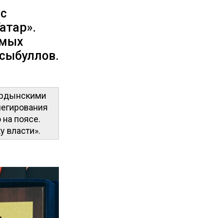
 с
атар».
амых
сыбуллов.
оордынскими
легирования
 на поясе.
у власти».