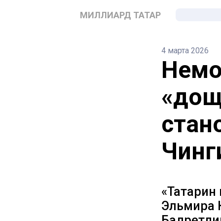
МИЛЛИАРД ТАТАР
4 марта 2026
Немо
«дощ
стан
Чинг
«Татарин 
Эльмира 
Бадретдин