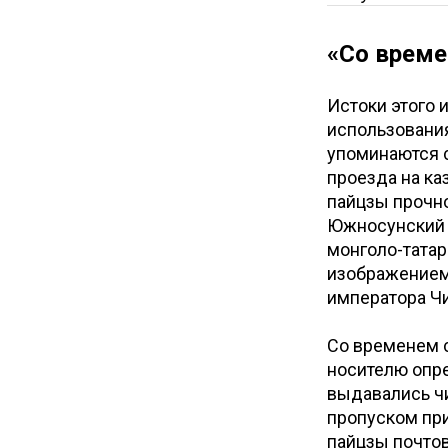
«Со време
Истоки этого 
использования
упоминаются 
проезда на ка
пайцзы прочн
Южносунский п
монголо-татар
изображением
императора Чи
Со временем 
носителю опре
выдавались ч
пропуском при
пайцзы почтов