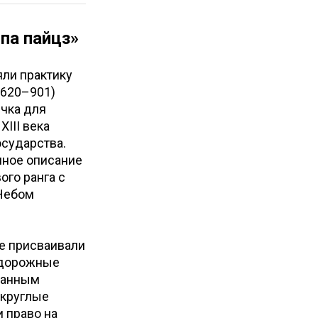
па пайцз»
яли практику
(620–901)
чка для
III века
сударства.
лное описание
ого ранга с
 Небом
е присваивали
подорожные
ранным
 круглые
 право на