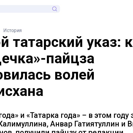
История
й татарский указ: 
ечка»-пайцза
овилась волей
исхана
года» и «Татарка года» – в этом году 
Калимуллина, Анвар Гатиятуллин и 
ов, получили пайцзу от редакции