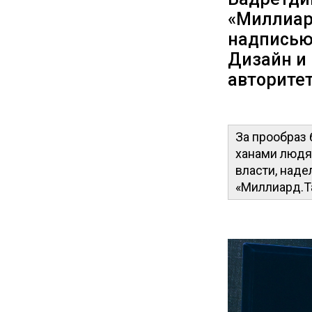
«Миллиар
надписью 
Дизайн и
авторите
За прообраз
ханами людя
власти, наде
«Миллиард.Т