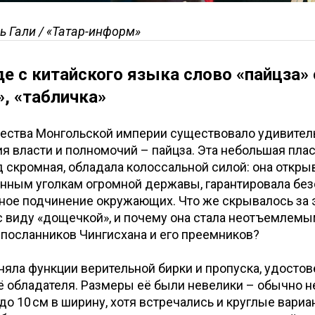
ь Гали / «Татар-информ»
де с китайского языка слово «пайцза»
, «табличка»
щества Монгольской империи существовало удивител
 власти и полномочий – пайцза. Эта небольшая плас
 скромная, обладала колоссальной силой: она откры
нным уголкам огромной державы, гарантировала без
ное подчинение окружающих. Что же скрывалось за 
 виду «дощечкой», и почему она стала неотъемлемы
 посланников Чингисхана и его преемников?
яла функции верительной бирки и пропуска, удостов
 обладателя. Размеры её были невелики – обычно не
 до 10 см в ширину, хотя встречались и круглые вариа