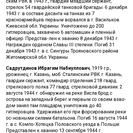
ским РВК в 1943 г., гвардии младший сержант,
стрелок 54 гвардейской танковой бригады. 6 декабря
1943 г. в составе десанта на танках из 7
красноармейцев первым ворвался в г. Васильков
Киевской обл. Украины. Уничтожено до 200
гитлеровцев, захвачено 6 автомашин и пленный
офицер. Представ-лен к званию 8 декабря 1943 г.
Награжден орденом Славы III степени. Погиб 31
декабря 1943 г. в с. Сингуры Трояновского района
Житомирской обл. Украины.
Садрутдинов Ибрагим Набиуллович
, 1919 г.р.,
уроженец г. Казань, моб. Сталинским РВК г. Казань,
гвардии сержант, командир отделения 218 гвард.
стрелкового полка 77 гвард. стрелковой дивизии. 2
августа 1944 г. обнаружил на реке Висла брод с
острова на западный берег и первым со своим взво-
дом занял там плацдарм, уничтожив до 40
гитлеровцев. Удерживал его при форсировании реки
ос-новными силами батальона. Погиб 16 августа 1944
г. в с. Компо-Хотецка Половского уезда в Польше.
Представлен к званию 13 сентября 1944 г.