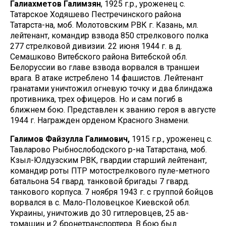
Галиахметов Галимзян
, 1925 г.р., уроженец с.
Татарское Ходяшево Пестречинского района
Татарста-на, моб. Молотовским РВК г. Казань, мл.
лейтенант, командир взвода 850 стрелкового полка
277 стрелковой дивизии. 22 июня 1944 г. в д.
Семашково Витебского района Витебской обл.
Белоруссии во главе взвода ворвался в траншеи
врага. В атаке истреблено 14 фашистов. Лейтенант
гранатами уничтожил огневую точку и два блиндажа
противника, трех офицеров. Но и сам погиб в
ближнем бою. Представлен к званию героя в августе
1944 г. Награжден орденом Красного Знамени.
Галимов Файзулла Галимович,
1915 г.р., уроженец с.
Тавларово Рыбнослободского р-на Татарстана, моб.
Кзыл-Юлдузским РВК, гвардии старший лейтенант,
командир роты ПТР мотострелкового пуле-метного
батальона 54 гвард. танковой бригады 7 гвард.
танкового корпуса. 7 ноября 1943 г. с группой бойцов
ворвался в с. Мало-Половецкое Киевской обл.
Украины, уничтожив до 30 гитлеровцев, 25 ав-
томашин и 2 бронетранспортера. В бою был