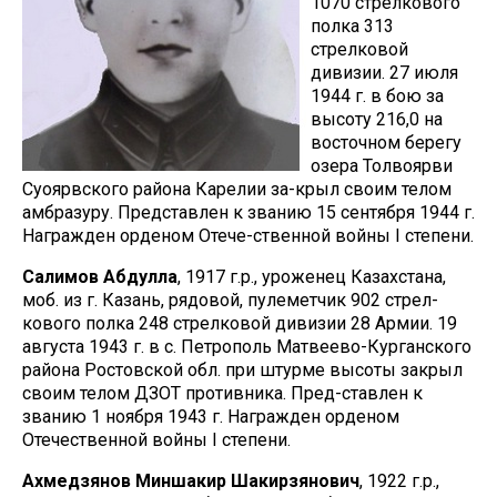
1070 стрелкового
полка 313
стрелковой
дивизии. 27 июля
1944 г. в бою за
высоту 216,0 на
восточном берегу
озера Толвоярви
Суоярвского района Карелии за-крыл своим телом
амбразуру. Представлен к званию 15 сентября 1944 г.
Награжден орденом Отече-ственной войны I степени.
Салимов Абдулла
, 1917 г.р., уроженец Казахстана,
моб. из г. Казань, рядовой, пулеметчик 902 стрел-
кового полка 248 стрелковой дивизии 28 Армии. 19
августа 1943 г. в с. Петрополь Матвеево-Курганского
района Ростовской обл. при штурме высоты закрыл
своим телом ДЗОТ противника. Пред-ставлен к
званию 1 ноября 1943 г. Награжден орденом
Отечественной войны I степени.
Ахмедзянов Миншакир Шакирзянович
, 1922 г.р.,