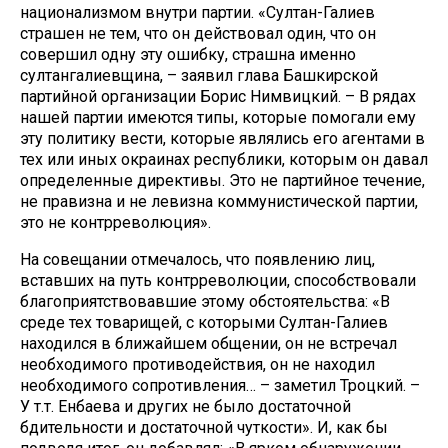
национализмом внутри партии. «Султан-Галиев
страшен не тем, что он действовал один, что он
совершил одну эту ошибку, страшна именно
султангалиевщина, – заявил глава Башкирской
партийной организации Борис Нимвицкий. – В рядах
нашей партии имеются типы, которые помогали ему
эту политику вести, которые являлись его агентами в
тех или иных окраинах республики, которым он давал
определенные директивы. Это не партийное течение,
не правизна и не левизна коммунистической партии,
это не контрреволюция».
На совещании отмечалось, что появлению лиц,
вставших на путь контрреволюции, способствовали
благоприятствовавшие этому обстоятельства: «В
среде тех товарищей, с которыми Султан-Галиев
находился в ближайшем общении, он не встречал
необходимого противодействия, он не находил
необходимого сопротивления… – заметил Троцкий. –
У т.т. Енбаева и других не было достаточной
бдительности и достаточной чуткости». И, как бы