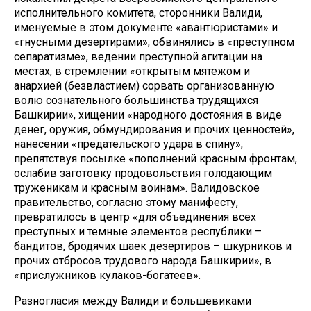
исполнительного комитета, сторонники Валиди,
именуемые в этом документе «авантюристами» и
«гнусными дезертирами», обвинялись в «преступном
сепаратизме», ведении преступной агитации на
местах, в стремлении «открытым мятежом и
анархией (безвластием) сорвать организованную
волю сознательного большинства трудящихся
Башкирии», хищении «народного достояния в виде
денег, оружия, обмундирования и прочих ценностей»,
нанесении «предательского удара в спину»,
препятствуя посылке «пополнений красным фронтам,
ослабив заготовку продовольствия голодающим
труженикам и красным воинам». Валидовское
правительство, согласно этому манифесту,
превратилось в центр «для объединения всех
преступных и темные элементов республики –
бандитов, бродячих шаек дезертиров – шкурников и
прочих отбросов трудового народа Башкирии», в
«прислужников кулаков-богатеев».
Разногласия между Валиди и большевиками