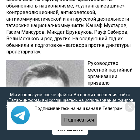
обвинению в национализме, «султангалиевшине»,
контрреволюционной, антисоветской,
антикоммунистической и антирусской деятельности
татарские национал-коммунисты Кашаф Мухтаров,
Гасим Мансуров, Микдат Брундуков, Рауф Сабиров,
Вели Исхаков и ряд других. На следующий год их
обвинили в подготовке «заговора против диктатуры
пролетариата».
Руководство
местной партийной
организации
призвало
«выкорчевать
Мы используем cookie-файлы. Во время посещения сайта
остатки
«Татар-информ» вы соглашаетесь на использование файлов
султангалиевщины,
cookie в соответствии с настоящим уведомлением, согласием
Подписывайтесь на наш канал в Телеграм!
усилить борьбу с
на
обработку персональных данных
,
Политикой о
персональных данных
и
Политикой конфиденциальности
Подписаться
Соглашаюсь