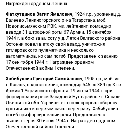
Награжден орденом Ленина.
Фатхутдинов Загит Ямалович,
1924 г.р., уроженец д.
Валеево Лениногорского р-на Татарстана, моб.
Новописьмянским РВК, мл. лейтенант, командир
взвода 31 штрафной роты 67 Армии. 15 сентября
1944 г. в бою за высоту у д. Летси Валгаского района
Эстонии повел в атаку свой взвод, уничтожил
гитлеровского пулеметчика и несколько
автоматчиков, но сам погиб. Представлен к званию
17 сен-тября 1944 г. Награжден орденом
Отечественной войны I степени.
Хабибуллин Григорий Самойлович
, 1905 г.р., моб. из
г. Казань, подполковник, командир 545 сп 389 сд 3 гв.
Армии 1 Украинского фронта. 19 июля 1944 г. при
форсировании реки Западный Буг в районе г. Сокаль
Львовской обл. Украины его полк прорвал оборону
противника и первым начал переправу. Хабибуллин
погиб при форсировании реки. Представлен к
званию героя 30 июля 1944 г. Награжден орденом
Отечественной войны I степени.