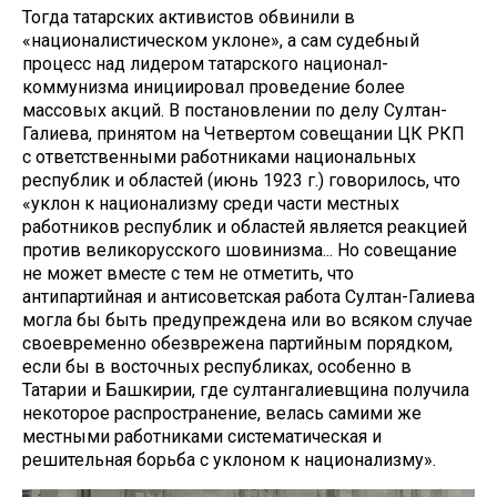
Тогда татарских активистов обвинили в
«националистическом уклоне», а сам судебный
процесс над лидером татарского национал-
коммунизма инициировал проведение более
массовых акций. В постановлении по делу Султан-
Галиева, принятом на Четвертом совещании ЦК РКП
с ответственными работниками национальных
республик и областей (июнь 1923 г.) говорилось, что
«уклон к национализму среди части местных
работников республик и областей является реакцией
против великорусского шовинизма... Но совещание
не может вместе с тем не отметить, что
антипартийная и антисоветская работа Султан-Галиева
могла бы быть предупреждена или во всяком случае
своевременно обезврежена партийным порядком,
если бы в восточных республиках, особенно в
Татарии и Башкирии, где султангалиевщина получила
некоторое распространение, велась самими же
местными работниками систематическая и
решительная борьба с уклоном к национализму».