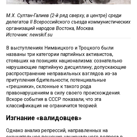
М.Х. Султан-Галиев (2-й ряд сверху, в центре) среди
делегатов II Всероссийского съезда коммунистических
организаций народов Востока, Москва.
Источник: newskif.su
В выступлениях Нимвицкого и Троцкого были
названы три категории партийных активистов,
стоявших на позициях национализма: сознательно
нарушающие партийную дисциплину; допускающие
распространение неправильных взглядов из-за
притупления бдительности; потенциальные
«грешники», склонные к такого рода
правонарушениям в силу своего происхождения.
Вскоре события в СССР показали, что эта
классификация не ограничится теорией.
Изгнание «валидовцев»
Однако анализ репрессий, направленных на
окончательное решение национального вопроса в