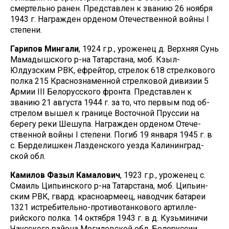
смертельно ранен. Представлен к званию 26 ноября
1943 г. Награжден орденом Отечественной войны I
степени.
Гарипов Мингали
, 1924 г.р., уроженец д. Верхняя Сунь
Мамадышского р-на Татарстана, моб. Кзыл-
Юлдузским РВК, ефрейтор, стрелок 618 стрелкового
полка 215 Краснознаменной стрелковой дивизии 5
Армии III Белорусского фронта. Представлен к
званию 21 августа 1944 г. за то, что первым под об-
стрелом вышел к границе Восточной Пруссии на
берегу реки Шешупа. Награжден орденом Отече-
ственной войны I степени. Погиб 19 января 1945 г. в
с. Берделишкен Лазденского уезда Калининград-
ской обл.
Камилов Фазыл Камалович
, 1923 г.р., уроженец с.
Смаиль Ципьинского р-на Татарстана, моб. Ципьин-
ским РВК, гвард. красноармеец, наводчик батареи
1321 истребительно-противотанкового артилле-
рийского полка. 14 октября 1943 г. в д. Кузьминичи
Чаусского района Могилевской обл. Белоруссии,