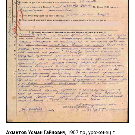
Ахметов Усман Гайнович
, 1907 г.р., уроженец г.