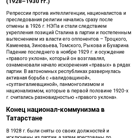
(1928–1930 гг.)
Репрессии против интеллигенции, националистов и
преследования религии начались сразу после
отмены в 1926 г. НЭПа и стали следствием
укрепления позиций Сталина в партии и постепенным
вытеснением из власти его оппонентов – Троцкого,
Каменева, Зиновьева, Томского, Рыкова и Бухарина.
Падение последнего в ноябре 1929 г. и осуждение
«правого уклона», который он возглавлял,
ознаменовали начало искоренения «правых» в рядах
партии. В автономных республиках развернулась
активная борьба с «валидовщиной»,
«султангалиевщиной», панмонголизмом и
национализмом, которые в первой половине 1920-х
г. считались разновидностью «правого уклона».
Конец национал-коммунизма в
Татарстане
В 1928 г. были сняты со своих должностей и
исключены из партии, а затем арестованы по