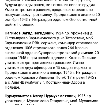
будучи дважды ранен, вел огонь из своего орудия.
Умер от третьего ранения, продолжая стрелять по
наступавшему противнику. Представлен к званию 20
октября 1943 г. Награжден орденом Отечествен-ной
войны I степени.
Нагимов Загид Нагидович
, 1924 г.р., уроженец д.
Юлтимирово Сармановского р-на Татарстана, моб.
Сармановским РВК, сержант, командир стрелкового
отделения 1006 стрелкового полка 266 Красно-
знаменной ордена Суворова стрелковой дивизии. 20
января 1945 г. при освобождении г. Коло в Польше
уничтожил дот противника гранатами. Лично
уничтожил двух офицеров и 15 солдат вермахта.
Представлен к званию в январе 1945 г. Награжден
орденом Красного Знамени. Погиб 17 апреля 1945 г.
в с. Альт-Шаумбург у г. Костшин-над-Одрой в
Польше.
Нурмухаметов Азгар Нурмухаметович
, 1925 г.р.,
уроженец с. Муслюмово Татарстана, моб. Муслюмов-