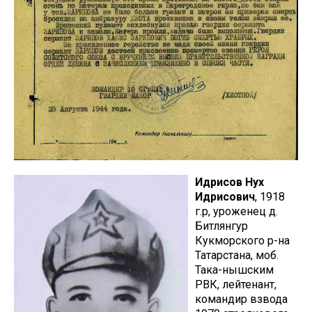
Идрисов Нух
Идрисович
, 1918
г.р, уроженец д.
Битлянгур
Кукморского р-на
Татарстана, моб.
Така-нышским
РВК, лейтенант,
командир взвода