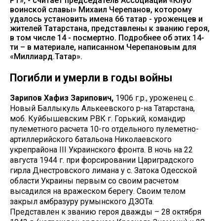
РТ», - считает председатель Ассоциации «Клуб
воинской славы» Михаил Черепанов, которому
удалось установить имена 66 татар - уроженцев и
жителей Татарстана, представлены к званию героя,
в том числе 14 - посмертно. Подробнее об этих 14-
ти – в материале, написанном Черепановым для
«Миллиард.Татар».
Погибли и умерли в годы войны
Зарипов Хафиз Зарипович,
1906 г.р., уроженец с.
Новый Баллыкуль Алькеевского р-на Татарстана,
моб. Куйбышевским РВК г. Горький, командир
пулеметного расчета 10-го отдельного пулеметно-
артиллерийского батальона Николаевского
укрепрайона III Украинского фронта. В ночь на 22
августа 1944 г. при форсировании Цариградского
гирла Днестровского лимана у с. Затока Одесской
области Украины первым со своим расчетом
высадился на вражеском берегу. Своим телом
закрыл амбразуру румынского ДЗОТа.
Представлен к званию героя дважды – 28 октября