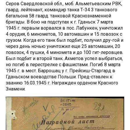
Серов Свердловской обл., моб. Альметьевским РВК,
гвард. лейтенант, командир танка Т-34 3 танкового
батальона 58 гвард. танковой Краснознаменной
бригады. В бою на подступах к г. Гданьск 7 марта
1945 г. первым ворвался в пос. Лабункен, уничтожил
4 орудия, 6 минометов, 10 автомашин и 15 повозок с
грузом. Когда его танк был подбит, получил дру-гой и
через день ночью уничтожил еще 25 автомашин, 20
повозок, 4 пушки, 4 миномета и до 100 гит-леровцев.
Был подбит и второй танк. Ахметов успел выбраться,
но погиб в перестрелке с фашистами. Погиб 8 марта
1945 г. в мест. Баррошац у г. Прейсиш-Старгард в
Гданьском воеводстве Польши. Пред-ставлен к
званию 16.03.1945 г. Награжден орденом Красного
Знамени.