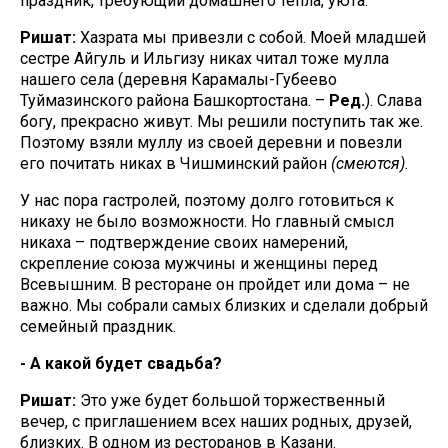
праздник, требующий домашнего тепла, уюта.
Ришат:
Хазрата мы привезли с собой. Моей младшей
сестре Айгуль и Ильгизу никах читал тоже мулла
нашего села (деревня Карамалы-Губеево
Туймазинского района Башкортостана. –
Ред.
). Слава
богу, прекрасно живут. Мы решили поступить так же.
Поэтому взяли муллу из своей деревни и повезли
его почитать никах в Чишминский район
(смеются).
У нас пора гастролей, поэтому долго готовиться к
никаху не было возможности. Но главный смысл
никаха – подтверждение своих намерений,
скрепление союза мужчины и женщины перед
Всевышним. В ресторане он пройдет или дома – не
важно. Мы собрали самых близких и сделали добрый
семейный праздник.
- А какой будет свадьба?
Ришат:
Это уже будет большой торжественный
вечер, с приглашением всех наших родных, друзей,
близких. В одном из ресторанов в Казани.