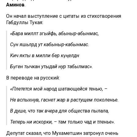
Аминов
.
Он начал выступление с цитаты из стихотворения
Габдуллы Тукая:
«Бара милләт зәгыйфь, абыныр-абынмас,
Сүнә яшьләрдә ут кабыныр-кабынмас.
Кичә якты вә милли бер күңелдән
Бүген тычкан утыдай нур табылмас».
В переводе на русский:
«Плетется мой народ шатающейся тенью, –
Не вспыхнув, гаснет жар в растущем поколенье.
В душе, что так вчера для общества пылала,
Теперь ни искорки, – там только чад и тленье».
Депутат сказал, что Мухаметшин затронул очень