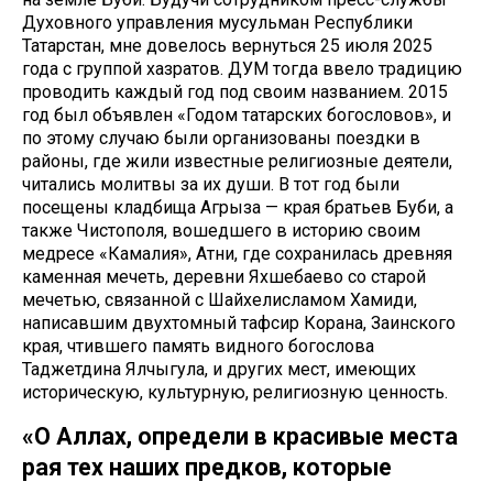
Духовного управления мусульман Республики
Татарстан, мне довелось вернуться 25 июля 2025
года с группой хазратов. ДУМ тогда ввело традицию
проводить каждый год под своим названием. 2015
год был объявлен «Годом татарских богословов», и
по этому случаю были организованы поездки в
районы, где жили известные религиозные деятели,
читались молитвы за их души. В тот год были
посещены кладбища Агрыза — края братьев Буби, а
также Чистополя, вошедшего в историю своим
медресе «Камалия», Атни, где сохранилась древняя
каменная мечеть, деревни Яхшебаево со старой
мечетью, связанной с Шайхелисламом Хамиди,
написавшим двухтомный тафсир Корана, Заинского
края, чтившего память видного богослова
Таджетдина Ялчыгула, и других мест, имеющих
историческую, культурную, религиозную ценность.
«О Аллах, определи в красивые места
рая тех наших предков, которые