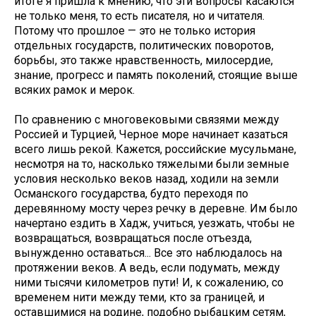
итоге я пришла к мнению, что эти вопросы касаются
не только меня, то есть писателя, но и читателя.
Потому что прошлое — это не только история
отдельных государств, политических поворотов,
борьбы, это также нравственность, милосердие,
знание, прогресс и память поколений, стоящие выше
всяких рамок и мерок.
По сравнению с многовековыми связями между
Россией и Турцией, Черное море начинает казаться
всего лишь рекой. Кажется, российские мусульмане,
несмотря на то, насколько тяжелыми были земные
условия несколько веков назад, ходили на земли
Османского государства, будто переходя по
деревянному мосту через речку в деревне. Им было
начертано ездить в Хадж, учиться, уезжать, чтобы не
возвращаться, возвращаться после отъезда,
вынужденно оставаться... Все это наблюдалось на
протяжении веков. А ведь, если подумать, между
ними тысячи километров пути! И, к сожалению, со
временем нити между теми, кто за границей, и
оставшимися на родине, подобно рыбацким сетям,