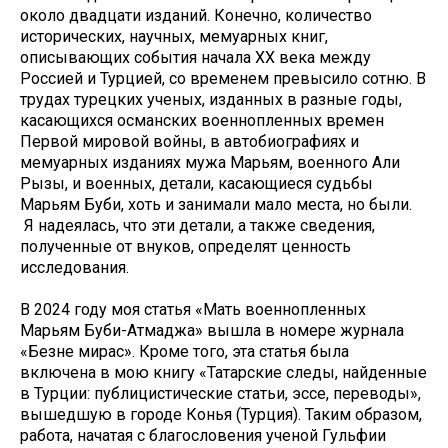
около двадцати изданий. Конечно, количество
исторических, научных, мемуарных книг,
описывающих события начала XX века между
Россией и Турцией, со временем превысило сотню. В
трудах турецких ученых, изданных в разные годы,
касающихся османских военнопленных времен
Первой мировой войны, в автобиографиях и
мемуарных изданиях мужа Марьям, военного Али
Рызы, и военных, детали, касающиеся судьбы
Марьям Буби, хоть и занимали мало места, но были.
Я надеялась, что эти детали, а также сведения,
полученные от внуков, определят ценность
исследования.
В 2024 году моя статья «Мать военнопленных
Марьям Буби-Атмаджа» вышла в номере журнала
«Безнең мирас». Кроме того, эта статья была
включена в мою книгу «Татарские следы, найденные
в Турции: публицистические статьи, эссе, переводы»,
вышедшую в городе Конья (Турция). Таким образом,
работа, начатая с благословения ученой Гульфии