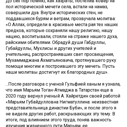
До сих пор помню, как хазраты, постелив ковер на
пол исторической мечети села, встали на намаз,
совершили дуа. Внутри исторических стен, не
поддавшихся бурям и ветрам, прозвучала молитва:
«О Аллах, определи в красивые места рая тех наших
предков, которые сохраняли нашу религию, нашу
нацию, воспитывали, стояли на страже нашего духа,
райскими обителями. Обрадуй души Габдуллы,
Губайдуллы, Мухлисы и других учителей и
учительниц, распространявших свет просвещения,
Мухаммаджана Ахматьяновича, протянувшего руку
помощи многим и построившего эту мечеть. Пусть
наши молитвы достигнут их благородных душ».
...После разговора с ученой Гульфией ханым я узнала,
что имя Марьям Тоган-Атмаджа в Татарстан еще в
2020 году вернул ученый А. Хайретдин своей работой
«Марьям Губайдулловна Нигматуллина: неизвестная
представительница династии Буби», и после этого я
не видела других работ, раскрывающих эту тему. В
итоге, под влиянием этого труда, поняв важность
изучения жизненного пути Марьям, ее