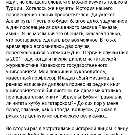
ищут, но слышала слова, что можно изучить только в
Турции... Хотелось же изучить! История нашего
просвещения, наших просветителей! Да укажет
Аллах путь! Пусть это будет благое дело, задуманное
в дни просвещения священного месяца Рамазан,
амин». Я не могла ничего обещать, сказала только,
что постараюсь сделать все возможное. В то же
время ярко вспомнились два случая,
пересекающихся с «темой Буби». Первый случай был
в 2001 году, когда я писала диплом на татарской
журналистике Казанского государственного
университета. Мой покойный руководитель,
известный профессор Ильдар абый Низамов, в
рамках написания диплома принес из редких книг
университетской библиотеки, выдаваемых только
преподавателям, книгу Габдуллы Буби «Правильно
ли читать хутбу на татарском?» До сих пор у меня
перед глазами, как он тогда, волнуясь, держал в
руках эту ценную историческую реликвию…
Во второй раз я встретилась с историей лицом к лицу
на земле Буби. Будучи сотрудником пресс-службы