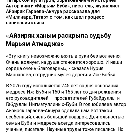
татарской культурой, образованием и историей.
Автор книги «Марьям Буби», писатель, журналист
Айзиряк Гараева-Акчура рассказала для
«Миллиард.Татар» о том, как шел процесс
написания книги.
«Айзиряк ханым раскрыла судьбу
Марьям Атмаджа»
«Эту книгу невозможно взять в руки без волнения.
Очень волнует, на душе становится хорошо. И наши
сердца очень благодарны», - сказала Нурия
Маннапова, сотрудник музея деревни Иж-Бобья.
В 2026 году исполняется 245 лет со дня основания
медресе Иж-Буби и 160 и 155 лет со дня рождения
его руководителей — просветителей Губайдуллы и
Габдуллы Нигматуллиных-Буби. В год юбилеев автор
Айзиряк Гараева-Акчура сделала нам вот такой
особенный, очень большой подарок. Деятельностью
семьи Буби и медресе всегда интересовались
ученые, писатели. Научные труды тоже писались. Но