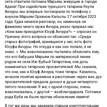
сети ответили потомки Марьям, живущие в городе
Адана! При содействии турецкого татарина Якупа
Акчуры мы впервые поговорили по телефону с
внуком Марьям Орханом Капылы 27 октября 2023
года. Едва начался разговор, он, намекнув на
фамилию моего мужа Акчура, резко прервал нас:
«Кем вам приходится Юсуф Акчура?» — спросил он.
Причину этого вопроса он объяснил так: «Среди
старых фотографий, хранящихся у нас, есть фото
Юсуфа Акчуры. Но откуда и как оно попало, я не
знаю...». Мы взволнованно пытались объяснить ему,
что его бабушка Марьям по материнской линии
родом из села Иж-Бубый Татарстана, она дочь
знаменитых татарских просветителей. Мы сказали,
что они, как и Юсуф Акчура, тоже татары. Казалось,
исчезли понятия времени и расстояния: через век дух
просветителей-предков дохнул в души четвертого-
пятого поколения. Я же, с одной стороны, очень
взволновалась, с другой — возблагодарила. Потомки
рода Буби не были против обновления памяти!
В тот же день мы заказали старым книготорговцам