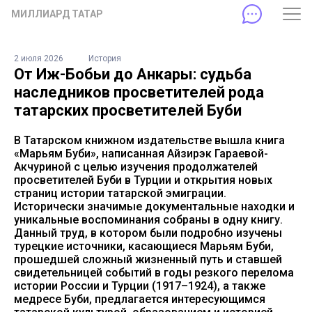
МИЛЛИАРД ТАТАР
2 июля 2026
История
От Иж-Бобьи до Анкары: судьба
наследников просветителей рода
татарских просветителей Буби
В Татарском книжном издательстве вышла книга
«Марьям Буби», написанная Айзирэк Гараевой-
Акчуриной с целью изучения продолжателей
просветителей Буби в Турции и открытия новых
страниц истории татарской эмиграции.
Исторически значимые документальные находки и
уникальные воспоминания собраны в одну книгу.
Данный труд, в котором были подробно изучены
турецкие источники, касающиеся Марьям Буби,
прошедшей сложный жизненный путь и ставшей
свидетельницей событий в годы резкого перелома
истории России и Турции (1917–1924), а также
медресе Буби, предлагается интересующимся