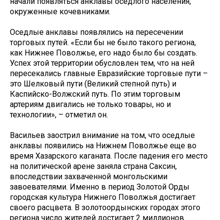
начали появляться анклавы оседлого населения,
окруженные кочевниками.
Оседлые анклавы появлялись на пересечении
торговых путей. «Если бы не было такого региона,
как Нижнее Поволжье, его надо было бы создать.
Успех этой территории обусловлен тем, что на ней
пересекались главные Евразийские торговые пути –
это Шелковый пути (Великий степной путь) и
Каспийско-Волжский путь. По этим торговым
артериям двигались не только товары, но и
технологии», – отметил он.
Васильев заострил внимание на том, что оседлые
анклавы появились на Нижнем Поволжье еще во
время Хазарского каганата. После падения его место
на политической арене заняла страна Саксин,
впоследствии захваченной монгольскими
завоевателями. Именно в период Золотой Орды
городская культура Нижнего Поволжья достигает
своего расцвета. В золотоордынских городах этого
региона число жителей достигает 2 миллионов