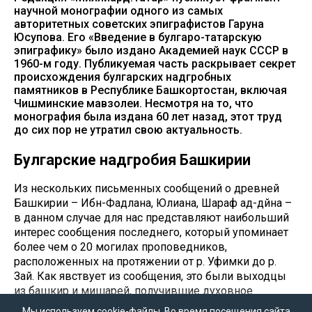
научной монографии одного из самых
авторитетных советских эпиграфистов Гаруна
Юсупова. Его «Введение в булгаро-татарскую
эпиграфику» было издано Академией наук СССР в
1960-м году. Публикуемая часть раскрывает секрет
происхождения булгарских надгробных
памятников в Республике Башкортостан, включая
Чишминские мавзолеи. Несмотря на то, что
монография была издана 60 лет назад, этот труд
до сих пор не утратил свою актуальность.
Булгарские надгробия Башкирии
Из нескольких письменных сообщений о древней
Башкирии – Ибн-Фадлана, Юлиана, Шараф ад-дйна –
в данном случае для нас представляют наибольший
интерес сообщения последнего, который упоминает
более чем о 20 могилах проповедников,
расположенных на протяжении от р. Уфимки до р.
Зай. Как явствует из сообщения, это были выходцы
из башкир и мишарей, получившие духовное
образование в Булгаре и проповедовавшие ислам
Мы используем cookie-файлы. Во время посещения сайта