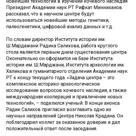
новейших технологий в изучении кочевого наследия.
Президент Академии наук РТ Рифкат Минниханов
рассказал, что в научном центре будут
использоваться новейшие методы генетики,
палеогенетики, цифровой анализ данных и т.д.
По словам директор Института истории им.
Ш.Мардажани Радика Салихова, работа круглого
стола является первым днем существования центра.
Окончательно он оформится на базе Института
истории им. Ш.Марджани, Института археологии им.
Халикова и гуманитарного отделения Академии наук
РТ к концу текущего года. «Задача центра – это
комплексное историко-археологическое
исследование вопросов кочевого наследия, а также
международная кооперация и привлечение новых
технологий», – поделился ученый. В конце анонса
Радик Салихов пригласил возглавить одно из
научных направлений Центра Николая Крадина. Он
поблагодарил коллег за оказанное доверие и дал
положительный ответ после заседания.