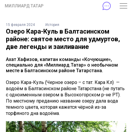
МИЛЛИАРД ТАТАР
15 февраля 2024
История
Озеро Кара-Куль в Балтасинском
районе: святое место для удмуртов,
две легенды и заиливание
Ахат Хафизов, капитан команды «Кочующие»,
специально для «Миллиард.Татар» о необычном
месте в Балтасинском районе Татарстана.
Озеро Кара-Куль (Черное озеро – с тат. Кара Күл) —
водоём в Балтасинском районе Татарстана (не путать
с одноименным озером в Высокогорском р-не РТ).
По местному преданию название озеру дала вода
темного цвета, которая кажется чёрной из-за
торфяного дна водоёма.