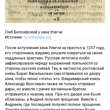
Глеб Белозёрский у хана Улагчи
Источник:
ru.wikipedia.org
После вступления хана Улагчи на престол в 1257 году,
его сторонники, видимо, решили опереться на своих
подданных христиан. Русские летописи особо
зафиксировали череду выражений лояльности со
стороны русских князей. Так, в частности, ростовский
князь Борис Василькович сам отправился ко двору
хана, чтобы лично «чтить» его. Владимирский князь
Александр Ярославич также не только отправил
дары, но вместе с ранее изгнанным братом
отправился к новому хану. При его дворе они были
обласканы, а Андрей получил прощение. Вместе с
Андреем, где последний получил полное прощение.
Другим вопросом, с которым вынуждены были