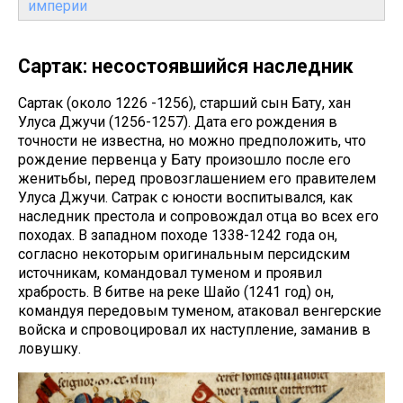
империи
Сартак: несостоявшийся наследник
Сартак (около 1226 -1256), старший сын Бату, хан
Улуса Джучи (1256-1257). Дата его рождения в
точности не известна, но можно предположить, что
рождение первенца у Бату произошло после его
женитьбы, перед провозглашением его правителем
Улуса Джучи. Сатрак с юности воспитывался, как
наследник престола и сопровождал отца во всех его
походах. В западном походе 1338-1242 года он,
согласно некоторым оригинальным персидским
источникам, командовал туменом и проявил
храбрость. В битве на реке Шайо (1241 год) он,
командуя передовым туменом, атаковал венгерские
войска и спровоцировал их наступление, заманив в
ловушку.