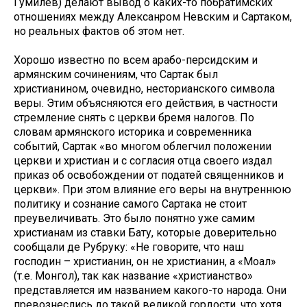
Гумилев) делают вывод о каких-то побратимских
отношениях между Алексанром Невским и Сартаком,
но реальных фактов об этом нет.
Хорошо известно по всем арабо-персидским и
армянским сочинениям, что Сартак был
христианином, очевидно, несторианского символа
веры. Этим объясняются его действия, в частности
стремление снять с церкви бремя налогов. По
словам армянского историка и современника
событий, Сартак «во многом облегчил положении
церкви и христиан и с согласия отца своего издал
приказ об освобождении от податей священников и
церкви». При этом влияние его веры на внутреннюю
политику и сознание самого Сартака не стоит
преувеличивать. Это было понятно уже самим
христианам из ставки Бату, которые доверительно
сообщали де Рубруку: «Не говорите, что наш
господин – христианин, он не христианин, а «Моал»
(т.е. Монгол), так как название «христианство»
представляется им названием какого-то народа. Они
превознеслись до такой великой гордости, что хотя,