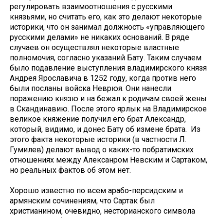
регулировать взаимоотношения с русскими
князьями, но считать его, как это делают некоторые
историки, что он занимал должность «управляющего
русскими делами» не никаких оснований. В ряде
случаев он осуществлял некоторые властные
полномочия, согласно указаний Бату. Таким случаем
было подавление выступления владимирского князя
Андрея Ярославича в 1252 году, когда против него
были посланы войска Неврюя. Они нанесли
поражению князю и на бежал к родичам своей жены
в Скандинавию. После этого ярлык на Владимирское
великое княжение получил его брат Александр,
который, видимо, и донес Бату об измене брата. Из
этого факта некоторые историки (в частности Л.
Гумилев) делают вывод о каких-то побратимских
отношениях между Алексанром Невским и Сартаком,
но реальных фактов об этом нет.
Хорошо известно по всем арабо-персидским и
армянским сочинениям, что Сартак был
христианином, очевидно, несторианского символа