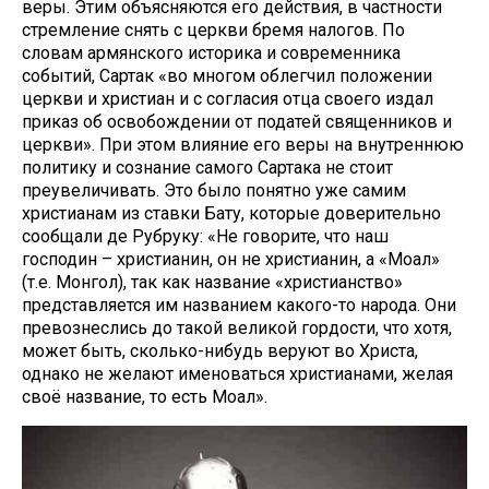
веры. Этим объясняются его действия, в частности
стремление снять с церкви бремя налогов. По
словам армянского историка и современника
событий, Сартак «во многом облегчил положении
церкви и христиан и с согласия отца своего издал
приказ об освобождении от податей священников и
церкви». При этом влияние его веры на внутреннюю
политику и сознание самого Сартака не стоит
преувеличивать. Это было понятно уже самим
христианам из ставки Бату, которые доверительно
сообщали де Рубруку: «Не говорите, что наш
господин – христианин, он не христианин, а «Моал»
(т.е. Монгол), так как название «христианство»
представляется им названием какого-то народа. Они
превознеслись до такой великой гордости, что хотя,
может быть, сколько-нибудь веруют во Христа,
однако не желают именоваться христианами, желая
своё название, то есть Моал».