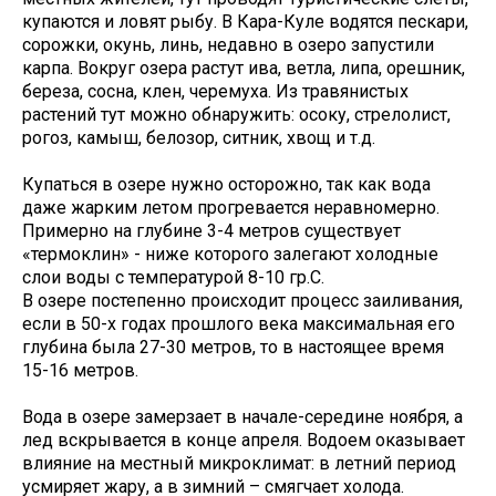
купаются и ловят рыбу. В Кара-Куле водятся пескари,
сорожки, окунь, линь, недавно в озеро запустили
карпа. Вокруг озера растут ива, ветла, липа, орешник,
береза, сосна, клен, черемуха. Из травянистых
растений тут можно обнаружить: осоку, стрелолист,
рогоз, камыш, белозор, ситник, хвощ и т.д.
Купаться в озере нужно осторожно, так как вода
даже жарким летом прогревается неравномерно.
Примерно на глубине 3-4 метров существует
«термоклин» - ниже которого залегают холодные
слои воды с температурой 8-10 гр.С.
В озере постепенно происходит процесс заиливания,
если в 50-х годах прошлого века максимальная его
глубина была 27-30 метров, то в настоящее время
15-16 метров.
Вода в озере замерзает в начале-середине ноября, а
лед вскрывается в конце апреля. Водоем оказывает
влияние на местный микроклимат: в летний период
усмиряет жару, а в зимний – смягчает холода.