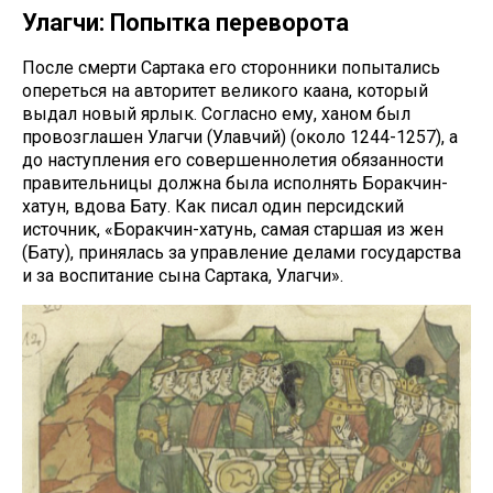
Улагчи: Попытка переворота
После смерти Сартака его сторонники попытались
опереться на авторитет великого каана, который
выдал новый ярлык. Согласно ему, ханом был
провозглашен Улагчи (Улавчий) (около 1244-1257), а
до наступления его совершеннолетия обязанности
правительницы должна была исполнять Боракчин-
хатун, вдова Бату. Как писал один персидский
источник, «Боракчин-хатунь, самая старшая из жен
(Бату), принялась за управление делами государства
и за воспитание сына Сартака, Улагчи».