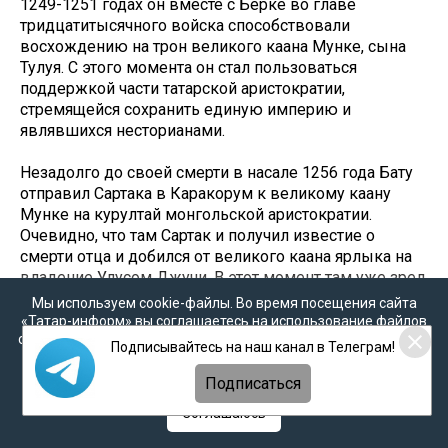
1249-1251 годах он вместе с Берке во главе
тридцатитысячного войска способствовали
восхождению на трон великого каана Мунке, сына
Тулуя. С этого момента он стал пользоваться
поддержкой части татарской аристократии,
стремящейся сохранить единую империю и
являвшихся несторианами.
Незадолго до своей смерти в насале 1256 года Бату
отправил Сартака в Каракорум к великому каану
Мунке на курултай монгольской аристократии.
Очевидно, что там Сартак и получил известие о
смерти отца и добился от великого каана ярлыка на
владение Улусом Джучи. В этот момент там уже зрел
заговор Джучидов во главе с Берке и Беркечаром,
Мы используем cookie-файлы. Во время посещения сайта
которые оказывались обойденными при передаче
«Татар-информ» вы соглашаетесь на использование файлов
cookie в соответствии с настоящим уведомлением, согласием
власти от отца к сыну. Едва Сартак прибыл в ставку в
Подписывайтесь на наш канал в Телеграм!
на
обработку персональных данных
,
Политикой о
Поволжье, как внезапно заболел и скоропостижно
персональных данных
и
Политикой конфиденциальности
скончался. По слухам, Сартак был отравлен своими
Подписаться
дядей Берке.
Соглашаюсь
Так трагично и внезапно оборвалась жизнь,