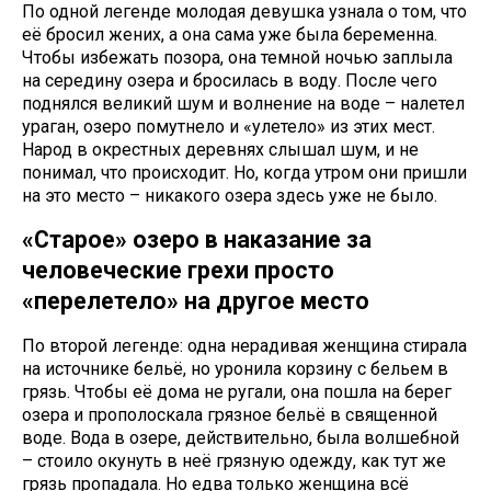
По одной легенде молодая девушка узнала о том, что
её бросил жених, а она сама уже была беременна.
Чтобы избежать позора, она темной ночью заплыла
на середину озера и бросилась в воду. После чего
поднялся великий шум и волнение на воде – налетел
ураган, озеро помутнело и «улетело» из этих мест.
Народ в окрестных деревнях слышал шум, и не
понимал, что происходит. Но, когда утром они пришли
на это место – никакого озера здесь уже не было.
«Старое» озеро в наказание за
человеческие грехи просто
«перелетело» на другое место
По второй легенде: одна нерадивая женщина стирала
на источнике бельё, но уронила корзину с бельем в
грязь. Чтобы её дома не ругали, она пошла на берег
озера и прополоскала грязное бельё в священной
воде. Вода в озере, действительно, была волшебной
– стоило окунуть в неё грязную одежду, как тут же
грязь пропадала. Но едва только женщина всё