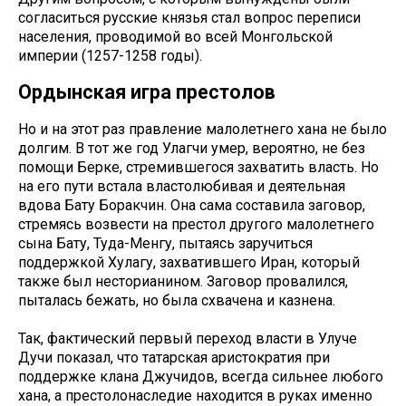
согласиться русские князья стал вопрос переписи
населения, проводимой во всей Монгольской
империи (1257-1258 годы).
Ордынская игра престолов
Но и на этот раз правление малолетнего хана не было
долгим. В тот же год Улагчи умер, вероятно, не без
помощи Берке, стремившегося захватить власть. Но
на его пути встала властолюбивая и деятельная
вдова Бату Боракчин. Она сама составила заговор,
стремясь возвести на престол другого малолетнего
сына Бату, Туда-Менгу, пытаясь заручиться
поддержкой Хулагу, захватившего Иран, который
также был несторианином. Заговор провалился,
пыталась бежать, но была схвачена и казнена.
Так, фактический первый переход власти в Улуче
Дучи показал, что татарская аристократия при
поддержке клана Джучидов, всегда сильнее любого
хана, а престолонаследие находится в руках именно