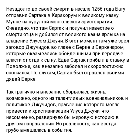
Незадолго до своей смерти в насале 1256 года Бату
отправил Сартака в Каракорум к великому каану
Мунке на курултай монгольской аристократии.
Очевидно, что там Сартак и получил известие о
смерти отца и добился от великого каана ярлыка на
владение Улусом Джучи. В этот момент там уже зрел
заговор Джучидов во главе с Берке и Беркечаром,
которые оказывались обойденными при передаче
власти от отца к сыну. Едва Сартак прибыл в ставку в
Поволжье, как внезапно заболел и скоропостижно
скончался. По слухам, Сартак был отравлен своими
дядей Берке.
Так трагично и внезапно оборвалась жизнь,
возможно, одного из талантливых военачальников и
политиков Джучидов, правление которого могло
привести к христианизации Улуса Джучи, что
несомненно, развернуло бы мировую историю в
другом направлении. Но реальность, как всегда
грубо вмешалась в события.