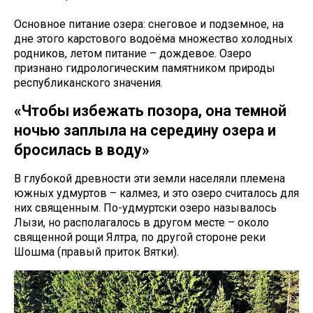
Основное питание озера: снеговое и подземное, на
дне этого карстового водоёма множество холодных
родников, летом питание – дождевое. Озеро
признано гидрологическим памятником природы
республиканского значения.
«Чтобы избежать позора, она темной
ночью заплыла на середину озера и
бросилась в воду»
В глубокой древности эти земли населяли племена
южных удмуртов – калмез, и это озеро считалось для
них священным. По-удмуртски озеро называлось
Лызи, но располагалось в другом месте – около
священной рощи Ялтра, по другой стороне реки
Шошма (правый приток Вятки).