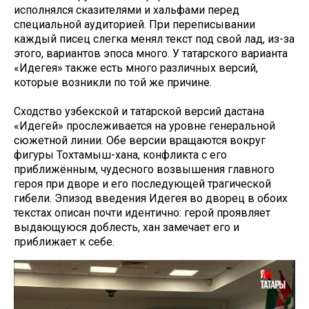
исполнялся сказителями и хальфами перед
специальной аудиторией. При переписывании
каждый писец слегка менял текст под свой лад, из-за
этого, вариантов эпоса много. У татарского варианта
«Идегея» также есть много различных версий,
которые возникли по той же причине.
Сходство узбекской и татарской версий дастана
«Идегей» прослеживается на уровне генеральной
сюжетной линии. Обе версии вращаются вокруг
фигуры Тохтамыш-хана, конфликта с его
приближённым, чудесного возвышения главного
героя при дворе и его последующей трагической
гибели. Эпизод введения Идегея во дворец в обоих
текстах описан почти идентично: герой проявляет
выдающуюся доблесть, хан замечает его и
приближает к себе.