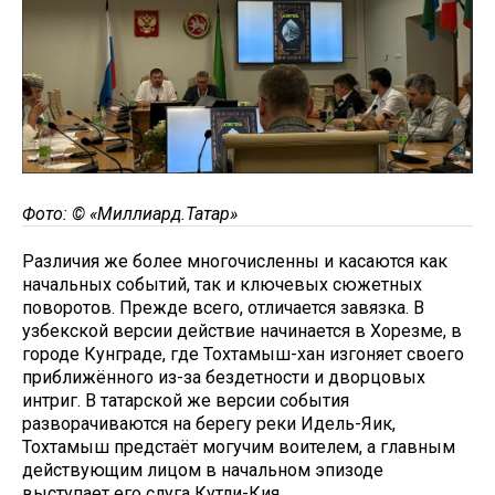
Фото: © «Миллиард.Татар»
Различия же более многочисленны и касаются как
начальных событий, так и ключевых сюжетных
поворотов. Прежде всего, отличается завязка. В
узбекской версии действие начинается в Хорезме, в
городе Кунграде, где Тохтамыш-хан изгоняет своего
приближённого из-за бездетности и дворцовых
интриг. В татарской же версии события
разворачиваются на берегу реки Идель-Яик,
Тохтамыш предстаёт могучим воителем, а главным
действующим лицом в начальном эпизоде
выступает его слуга Кутли-Кия.