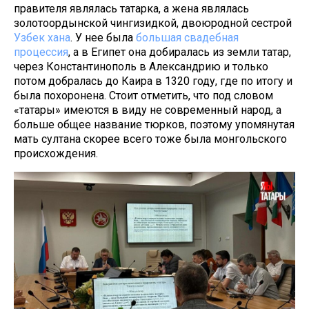
правителя являлась татарка, а жена являлась
золотоордынской чингизидкой, двоюродной сестрой
Узбек хана
. У нее была
большая свадебная
процессия
, а в Египет она добиралась из земли татар,
через Константинополь в Александрию и только
потом добралась до Каира в 1320 году, где по итогу и
была похоронена. Стоит отметить, что под словом
«татары» имеются в виду не современный народ, а
больше общее название тюрков, поэтому упомянутая
мать султана скорее всего тоже была монгольского
происхождения.