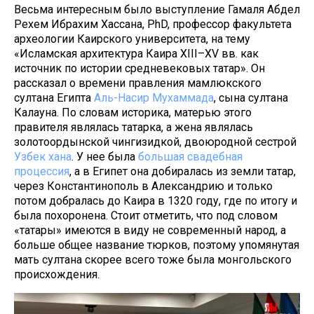
Весьма интересным было выступление Гамаля Абдел
Рехем Ибрахим Хассана, PhD, профессор факультета
археологии Каирского университета, на тему
«Исламская архитектура Каира XIII–XV вв. как
источник по истории средневековых татар». Он
рассказал о времени правления мамлюкского
султана Египта
Аль-Насир Мухаммада
, сына султана
Калауна. По словам историка, матерью этого
правителя являлась татарка, а жена являлась
золотоордынской чингизидкой, двоюродной сестрой
Узбек хана
. У нее была
большая свадебная
процессия
, а в Египет она добиралась из земли татар,
через Константинополь в Александрию и только
потом добралась до Каира в 1320 году, где по итогу и
была похоронена. Стоит отметить, что под словом
«татары» имеются в виду не современный народ, а
больше общее название тюрков, поэтому упомянутая
мать султана скорее всего тоже была монгольского
происхождения.