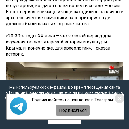
полуострова, когда он снова вошел в состав России.
В этот период все чаще и чаще находились различные
археологические памятники на территориях, где
должны были начаться строительства.
«20-30-е годы ХХ века – это золотой период для
изучения тюрко-татарской истории и культуры
Крыма, и, конечно же, для археологии», - сказал
историк.
Мы используем cookie-файлы. Во время посещения сайта
«Татар-информ» вы соглашаетесь на использование файлов
cookie в соответствии с настоящим уведомлением, согласием
Подписывайтесь на наш канал в Телеграм!
на
обработку персональных данных
,
Политикой о
персональных данных
и
Политикой конфиденциальности
Подписаться
Соглашаюсь