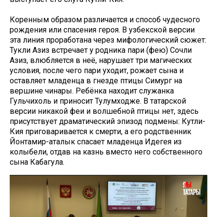
Коренным образом различается и способ чудесного
рождения или спасения героя. В узбекской версии
эта линия проработана через мифологический сюжет:
Тукли Азиз встречает у родника пари (фею) Сочли
Азиз, влюбляется в неё, нарушает три магических
условия, после чего пари уходит, рожает сына и
оставляет младенца в гнезде птицы Симург на
вершине чинары. Ребёнка находит служанка
Гульчихоль и приносит Тулумходже. В татарской
версии никакой феи и волшебной птицы нет, здесь
присутствует драматический эпизод подмены: Кутли-
Кия приговаривается к смерти, а его родственник
Йонтамир-аталык спасает младенца Идегея из
колыбели, отдав на казнь вместо него собственного
сына Кабагула.