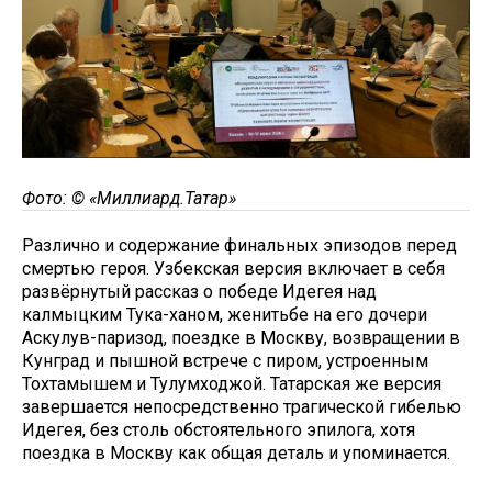
Фото: © «Миллиард.Татар»
Различно и содержание финальных эпизодов перед
смертью героя. Узбекская версия включает в себя
развёрнутый рассказ о победе Идегея над
калмыцким Тука-ханом, женитьбе на его дочери
Аскулув-паризод, поездке в Москву, возвращении в
Кунград и пышной встрече с пиром, устроенным
Тохтамышем и Тулумходжой. Татарская же версия
завершается непосредственно трагической гибелью
Идегея, без столь обстоятельного эпилога, хотя
поездка в Москву как общая деталь и упоминается.