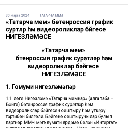
30 марта 2024
ТАТАРЧА МЕМ
«Татарча мем» бөтенроссия график
сурәтләр һәм видеороликлар бәйгесе
НИГЕЗЛӘМӘСЕ
«Татарча мем»
бөтенроссия график сурәтләр һәм
видеороликлар бәйгесе
НИГЕЗЛӘМӘСЕ
1. Гомуми нигезләмәләр
1.1. Әлеге Нигезләмә «Татарча мемнар» (алга таба –
Бәйге) бөтенроссия график сурәтләр һәм
видеороликлар бәйгесен оештыру һәм үткәрү
тәртибен билгели. Бәйгене оештыручылар булып
партнер ММЧ мәгълүмати ярдәме белән «Интертат»