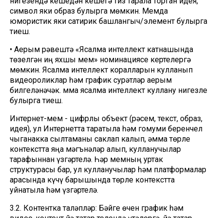
нигезендә кешедән кешегә тиз тарала торган идея,
символ яки образ булырга мөмкин. Мемда
юмористик яки сатирик башлангыч/элемент булырга
тиеш.
• Аерым рәвештә «Ясалма интеллект катнашында
төзелгән иң яхшы мем» номинациясе кертелергә
мөмкин. Ясалма интеллект коралларын кулланып
видеороликлар һәм график сурәтләр аерым
билгеләнәчәк. Әмма ясалма интеллект куллану нигезле
булырга тиеш.
Интернет-мем - цифрлы объект (рәсем, текст, образ,
идея), ул Интернетта таратыла һәм гомуми беренчел
чыганакка сылтаманы саклап калып, әмма төрле
контекстта яңа мәгънәләр алып, кулланучылар
тарафыннан үзгәртелә. Һәр мемның уртак
структурасы бар, ул кулланучылар һәм платформалар
арасында күчү барышында төрле контекстта
уйнатыла һәм үзгәртелә.
3.2. Контентка таләпләр: Бәйге өчен график һәм