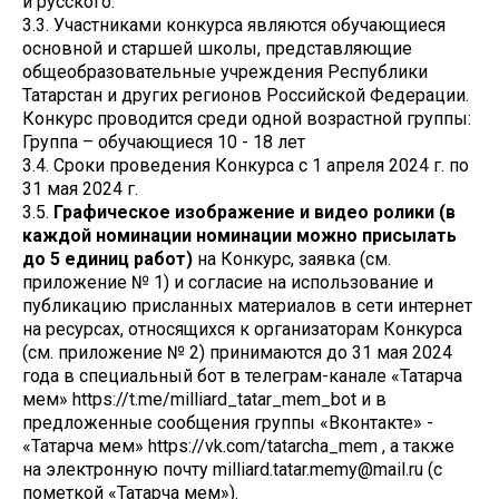
и русского.
3.3. Участниками конкурса являются обучающиеся
основной и старшей школы, представляющие
общеобразовательные учреждения Республики
Татарстан и других регионов Российской Федерации.
Конкурс проводится среди одной возрастной группы:
Группа – обучающиеся 10 - 18 лет
3.4. Сроки проведения Конкурса с 1 апреля 2024 г. по
31 мая 2024 г.
3.5.
Графическое изображение и видео ролики (в
каждой номинации номинации можно присылать
до 5 единиц работ)
на Конкурс, заявка (см.
приложение № 1) и согласие на использование и
публикацию присланных материалов в сети интернет
на ресурсах, относящихся к организаторам Конкурса
(см. приложение № 2) принимаются до 31 мая 2024
года в специальный бот в телеграм-канале «Татарча
мем» https://t.me/milliard_tatar_mem_bot и в
предложенные сообщения группы «Вконтакте» -
«Татарча мем» https://vk.com/tatarcha_mem , а также
на электронную почту milliard.tatar.memy@mail.ru (c
пометкой «Татарча мем»).