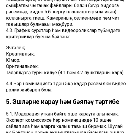
сыйфатлы чыганак файллары белән (әгәр видеога
рәсемнәр, видео һ.б. кертү планлаштырыла икән)
юлланырга тиеш. Камераның селкенмәве һәм чит
тавышлар булмавы мәҗбүри.
4.3. График сурәтләр һәм видеороликлар түбәндәге
критерийлар буенча бәяләнә:
Эчтәлек;
Креативлык;
Юмор;
Оригинальлек;
Таләпләргә туры килүе (4.1 һәм 4.2 пунктларны кара).
4.4 Һәр номинациягә 1дән 5кә кадәр рәсем яки видео
ролик җибәреп була.
5. Эшләрне карау һәм бәяләү тәртибе
5.1. Модерация үткән бәйге эше карауга алыначак.
Эксперт комиссиясе һәр номинациядә 10 эшне
сайлап ала һәм аларга халык тавыш бирәчәк. Шулай
ук Бәйгенең рәсми аккаунтларында басылган эшләр