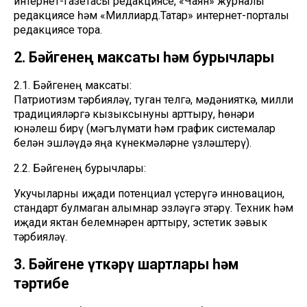
интернет-газетасы редакциясе, «Чаян» журналы
редакциясе һәм «Миллиард.Татар» интернет-порталы
редакциясе тора.
2. Бәйгенең максаты һәм бурычлары
2.1. Бәйгенең максаты:
Патриотизм тәрбияләү, туган телгә, мәдәнияткә, милли
традицияләргә кызыксынуны арттыру, һөнәри
юнәлеш бирү (мәгълүмати һәм график системалар
белән эшләүдә яңа күнекмәләрне үзләштерү).
2.2. Бәйгенең бурычлары:
Укучыларны иҗади потенциал үстерүгә инновацион,
стандарт булмаган алымнар эзләүгә этәрү. Техник һәм
иҗади яктан белемнәрен арттыру, эстетик зәвык
тәрбияләү.
3. Бәйгене үткәрү шартлары һәм
тәртибе