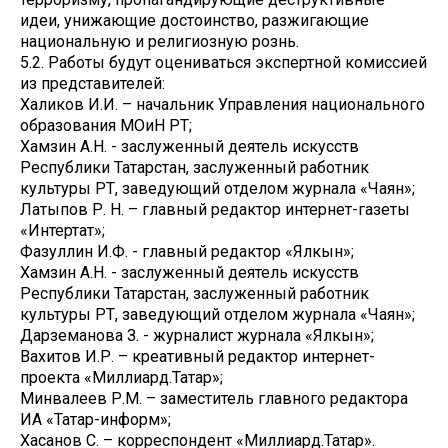
идеи, унижающие достоинство, разжигающие
национальную и религиозную рознь.
5.2. Работы будут оцениваться экспертной комиссией
из представителей:
Халиков И.И. – начальник Управления национального
образования МОиН РТ;
Хамзин А.Н. - заслуженный деятель искусств
Республики Татарстан, заслуженный работник
культуры РТ, заведующий отделом журнала «Чаян»;
Латыпов Р. Н. – главный редактор интернет-газеты
«Интертат»;
Фазуллин И.Ф. - главный редактор «Ялкын»;
Хамзин А.Н. - заслуженный деятель искусств
Республики Татарстан, заслуженный работник
культуры РТ, заведующий отделом журнала «Чаян»;
Дарземанова З. - журналист журнала «Ялкын»;
Вахитов И.Р. – креативный редактор интернет-
проекта «Миллиард.Татар»;
Минвалеев Р.М. – заместитель главного редактора
ИА «Татар-информ»;
Хасанов С. – корреспондент «Миллиард.Татар».