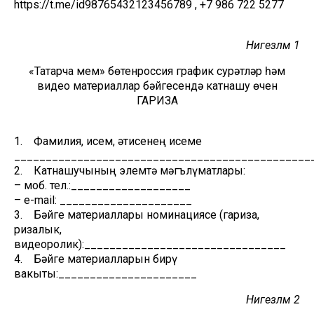
https://t.me/id98765432123456789 , +7 986 722 5277
Нигезләмә 1
«Татарча мем» бөтенроссия график сурәтләр һәм
видео материаллар бәйгесендә катнашу өчен
ГАРИЗА
1. Фамилия, исем, әтисенең исеме
_______________________________________________
2. Катнашучының элемтә мәгълүматлары:
– моб. тел.:___________________
– е-mail: _____________________
3. Бәйге материаллары номинациясе (гариза,
ризалык,
видеоролик):________________________________
4. Бәйге материалларын бирү
вакыты:______________________
Нигезләмә 2