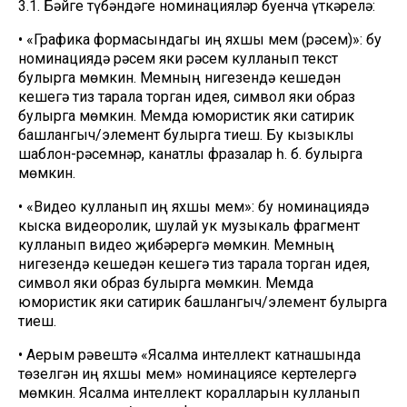
3.1. Бәйге түбәндәге номинацияләр буенча үткәрелә:
• «Графика формасындагы иң яхшы мем (рәсем)»: бу
номинациядә рәсем яки рәсем кулланып текст
булырга мөмкин. Мемның нигезендә кешедән
кешегә тиз тарала торган идея, символ яки образ
булырга мөмкин. Мемда юмористик яки сатирик
башлангыч/элемент булырга тиеш. Бу кызыклы
шаблон-рәсемнәр, канатлы фразалар һ. б. булырга
мөмкин.
• «Видео кулланып иң яхшы мем»: бу номинациядә
кыска видеоролик, шулай ук музыкаль фрагмент
кулланып видео җибәрергә мөмкин. Мемның
нигезендә кешедән кешегә тиз тарала торган идея,
символ яки образ булырга мөмкин. Мемда
юмористик яки сатирик башлангыч/элемент булырга
тиеш.
• Аерым рәвештә «Ясалма интеллект катнашында
төзелгән иң яхшы мем» номинациясе кертелергә
мөмкин. Ясалма интеллект коралларын кулланып