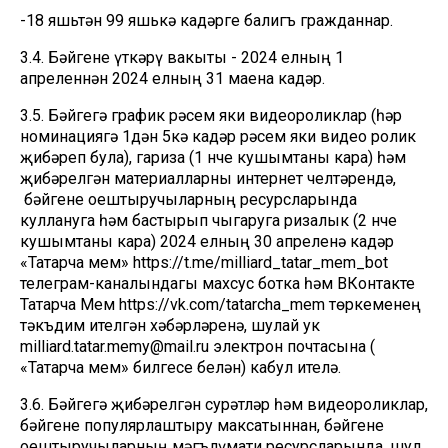
-18 яшьтән 99 яшькә кадәрге балигъ гражданнар.
3.4. Бәйгене үткәрү вакыты - 2024 елның 1
апреленнән 2024 елның 31 маена кадәр.
3.5. Бәйгегә график рәсем яки видеороликлар (һәр
номинациягә 1дән 5кә кадәр рәсем яки видео ролик
җибәреп була), гариза (1 нче кушымтаны кара) һәм
җибәрелгән материалларны интернет челтәрендә,
бәйгене оештыручыларның ресурсларында
куллануга һәм бастырып чыгаруга ризалык (2 нче
кушымтаны кара) 2024 елның 30 апреленә кадәр
«Татарча мем» https://t.me/milliard_tatar_mem_bot
телеграм-каналындагы махсус ботка һәм ВКонтакте
Татарча Мем https://vk.com/tatarcha_mem төркеменең
тәкъдим ителгән хәбәрләренә, шулай ук
milliard.tatar.memy@mail.ru электрон почтасына (
«Татарча мем» билгесе белән) кабул ителә.
3.6. Бәйгегә җибәрелгән сурәтләр һәм видеороликлар,
бәйгене популярлаштыру максатыннан, бәйгене
оештыручыларның мәгълүмати ресурсларында, шул