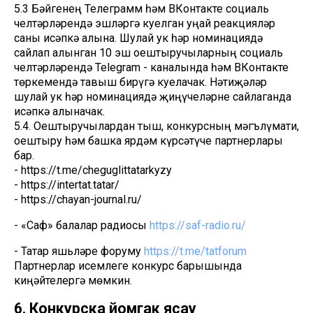
5.3 Бәйгенең Телеграмм һәм ВКонтакте социаль
челтәрләрендә эшләргә куелган уңай реакцияләр
саны исәпкә алына. Шулай ук һәр номинациядә
сайлап алынган 10 эш оештыручыларның социаль
челтәрләрендә Telegram - каналында һәм ВКонтакте
төркемендә тавыш бирүгә куелачак. Нәтиҗәләр
шулай ук һәр номинациядә җиңүчеләрне сайлаганда
исәпкә алыначак.
5.4. Оештыручылардан тыш, конкурсның мәгълүмати,
оештыру һәм башка ярдәм күрсәтүче партнерлары
бар.
- https://t.me/cheguglittatarkyzy
- https://intertat.tatar/
- https://chayan-journal.ru/
- «Саф» балалар радиосы
https://saf-radio.ru/
- Татар яшьләре форуму
https://t.me/tatforum
Партнерлар исемлеге конкурс барышында
киңәйтелергә мөмкин.
6. Конкурска йомгак ясау