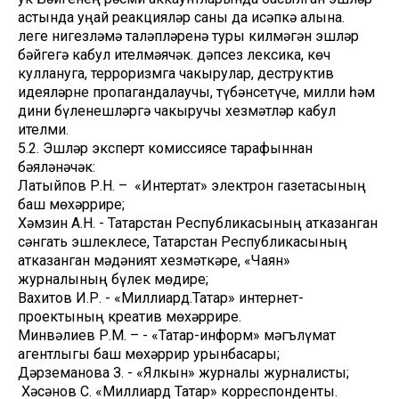
астында уңай реакцияләр саны да исәпкә алына.
Әлеге нигезләмә таләпләренә туры килмәгән эшләр
бәйгегә кабул ителмәячәк. Әдәпсез лексика, көч
куллануга, терроризмга чакырулар, деструктив
идеяләрне пропагандалаучы, түбәнсетүче, милли һәм
дини бүленешләргә чакыручы хезмәтләр кабул
ителми.
5.2. Эшләр эксперт комиссиясе тарафыннан
бәяләнәчәк:
Латыйпов Р.Н. – «Интертат» электрон газетасының
баш мөхәррире;
Хәмзин А.Н. - Татарстан Республикасының атказанган
сәнгать эшлеклесе, Татарстан Республикасының
атказанган мәдәният хезмәткәре, «Чаян»
журналының бүлек мөдире;
Вахитов И.Р. - «Миллиард.Татар» интернет-
проектының креатив мөхәррире.
Минвәлиев Р.М. – - «Татар-информ» мәгълүмат
агентлыгы баш мөхәррир урынбасары;
Дәрземанова З. - «Ялкын» журналы журналисты;
Хәсәнов С. «Миллиард Татар» корреспонденты.