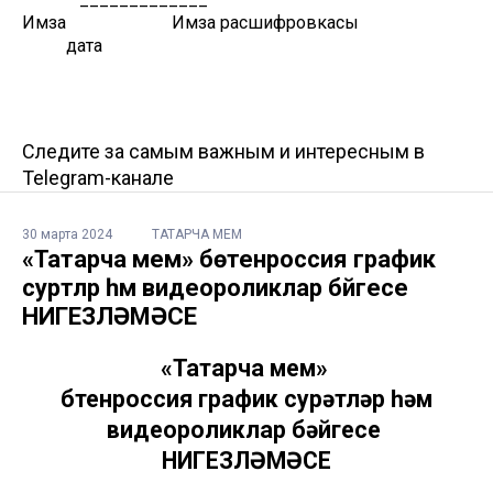
Имза Имза расшифровкасы
дата
Следите за самым важным и интересным в
Telegram-канале
30 марта 2024
ТАТАРЧА МЕМ
«Татарча мем» бөтенроссия график
сурәтләр һәм видеороликлар бәйгесе
НИГЕЗЛӘМӘСЕ
«Татарча мем»
бөтенроссия график сурәтләр һәм
видеороликлар бәйгесе
НИГЕЗЛӘМӘСЕ