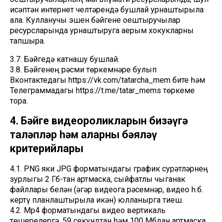
исәптән интернет челтәрендә бушлай урнаштырыла
ала. Кулланучы эшен бәйгене оештыручылар
ресурсларында урнаштыруга аерым хокукларны
тапшыра.
3.7. Бәйгедә катнашу бушлай.
3.8. Бәйгенең рәсми төркемнәре булып
Вконтактедагы https://vk.com/tatarcha_mem бите һәм
Телеграммадагы https://t.me/tatar_mems төркеме
тора.
4. Бәйге видеороликларын бизәүгә
таләпләр һәм аларны бәяләү
критерийлары
4.1. PNG яки JPG форматындагы график сурәтләрнең
зурлыгы 2 Гб-тан артмаска, сыйфатлы чыганак
файллары белән (әгәр видеога рәсемнәр, видео һ.б.
кертү планлаштырыла икән) юлланырга тиеш.
4.2. Mp4 форматындагы видео вертикаль
төшерелергә, 59 секундтан һәм 100 Мбдан артмаска,