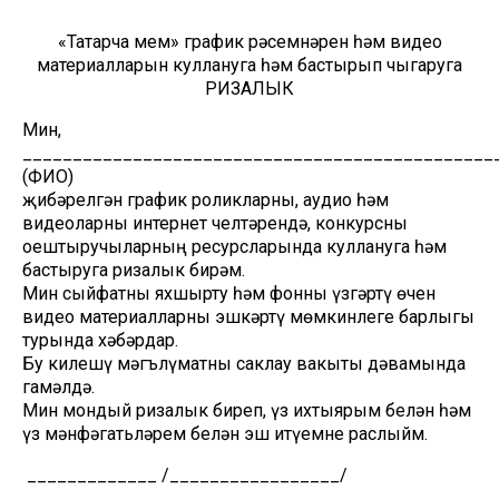
«Татарча мем» график рәсемнәрен һәм видео
материалларын куллануга һәм бастырып чыгаруга
РИЗАЛЫК
Мин,
________________________________________________
(ФИО)
җибәрелгән график роликларны, аудио һәм
видеоларны интернет челтәрендә, конкурсны
оештыручыларның ресурсларында куллануга һәм
бастыруга ризалык бирәм.
Мин сыйфатны яхшырту һәм фонны үзгәртү өчен
видео материалларны эшкәртү мөмкинлеге барлыгы
турында хәбәрдар.
Бу килешү мәгълүматны саклау вакыты дәвамында
гамәлдә.
Мин мондый ризалык биреп, үз ихтыярым белән һәм
үз мәнфәгатьләрем белән эш итүемне раслыйм.
_____________ /_________________/
_____________