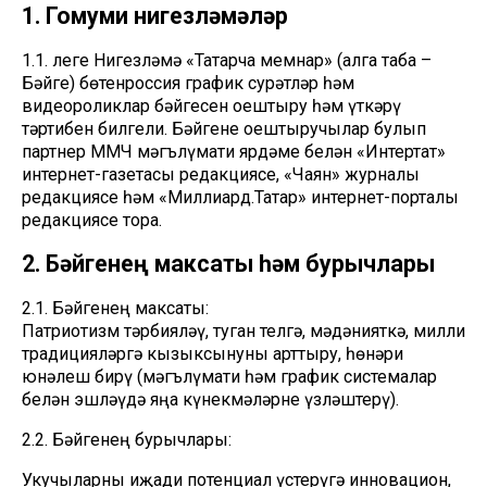
1. Гомуми нигезләмәләр
1.1. Әлеге Нигезләмә «Татарча мемнар» (алга таба –
Бәйге) бөтенроссия график сурәтләр һәм
видеороликлар бәйгесен оештыру һәм үткәрү
тәртибен билгели. Бәйгене оештыручылар булып
партнер ММЧ мәгълүмати ярдәме белән «Интертат»
интернет-газетасы редакциясе, «Чаян» журналы
редакциясе һәм «Миллиард.Татар» интернет-порталы
редакциясе тора.
2. Бәйгенең максаты һәм бурычлары
2.1. Бәйгенең максаты:
Патриотизм тәрбияләү, туган телгә, мәдәнияткә, милли
традицияләргә кызыксынуны арттыру, һөнәри
юнәлеш бирү (мәгълүмати һәм график системалар
белән эшләүдә яңа күнекмәләрне үзләштерү).
2.2. Бәйгенең бурычлары:
Укучыларны иҗади потенциал үстерүгә инновацион,