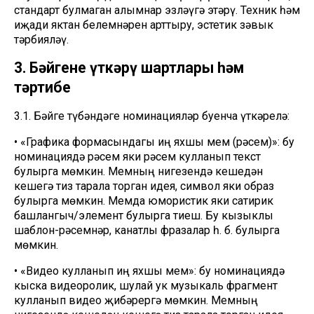
стандарт булмаган алымнар эзләүгә этәрү. Техник һәм
иҗади яктан белемнәрен арттыру, эстетик зәвык
тәрбияләү.
3. Бәйгене үткәрү шартлары һәм
тәртибе
3.1. Бәйге түбәндәге номинацияләр буенча үткәрелә:
• «Графика формасындагы иң яхшы мем (рәсем)»: бу
номинациядә рәсем яки рәсем кулланып текст
булырга мөмкин. Мемның нигезендә кешедән
кешегә тиз тарала торган идея, символ яки образ
булырга мөмкин. Мемда юмористик яки сатирик
башлангыч/элемент булырга тиеш. Бу кызыклы
шаблон-рәсемнәр, канатлы фразалар һ. б. булырга
мөмкин.
• «Видео кулланып иң яхшы мем»: бу номинациядә
кыска видеоролик, шулай ук музыкаль фрагмент
кулланып видео җибәрергә мөмкин. Мемның