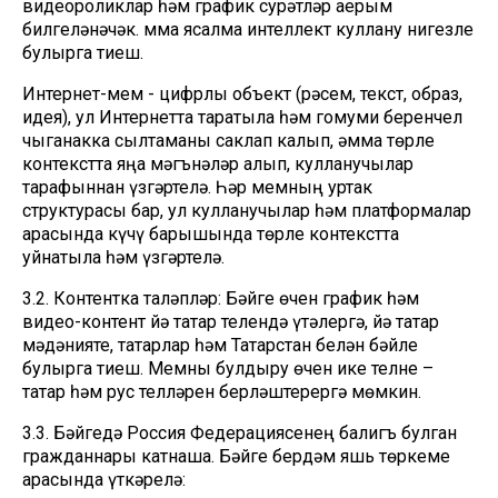
видеороликлар һәм график сурәтләр аерым
билгеләнәчәк. Әмма ясалма интеллект куллану нигезле
булырга тиеш.
Интернет-мем - цифрлы объект (рәсем, текст, образ,
идея), ул Интернетта таратыла һәм гомуми беренчел
чыганакка сылтаманы саклап калып, әмма төрле
контекстта яңа мәгънәләр алып, кулланучылар
тарафыннан үзгәртелә. Һәр мемның уртак
структурасы бар, ул кулланучылар һәм платформалар
арасында күчү барышында төрле контекстта
уйнатыла һәм үзгәртелә.
3.2. Контентка таләпләр: Бәйге өчен график һәм
видео-контент йә татар телендә үтәлергә, йә татар
мәдәнияте, татарлар һәм Татарстан белән бәйле
булырга тиеш. Мемны булдыру өчен ике телне –
татар һәм рус телләрен берләштерергә мөмкин.
3.3. Бәйгедә Россия Федерациясенең балигъ булган
гражданнары катнаша. Бәйге бердәм яшь төркеме
арасында үткәрелә: