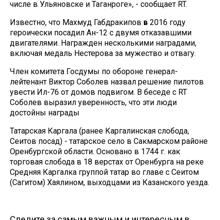
числе в Ульяновске и Таганроге», - сообщает RT.
Известно, что Махмуд Габдракипов
в
2016 году
героически посадил Ан-12 с двумя отказавшими
двигателями. Награжден несколькими наградами,
включая медаль Нестерова за мужество и отвагу.
Член комитета Госдумы по обороне генерал-
лейтенант Виктор Соболев назвал решение пилотов
увести Ил-76 от домов подвигом. В беседе с RT
Соболев выразил уверенность, что эти люди
достойны награды
Татарская Каргала (ранее Каргалинская слобода,
Сеитов посад) - татарское село в Сакмарском районе
Оренбургской области. Основано в 1744 г. как
торговая слобода в 18 верстах от Оренбурга на реке
Средняя Каргалка группой татар во главе с Сеитом
(Сагитом) Хаялином, выходцами из Казанского уезда.
Следите за самым важным и интересным в