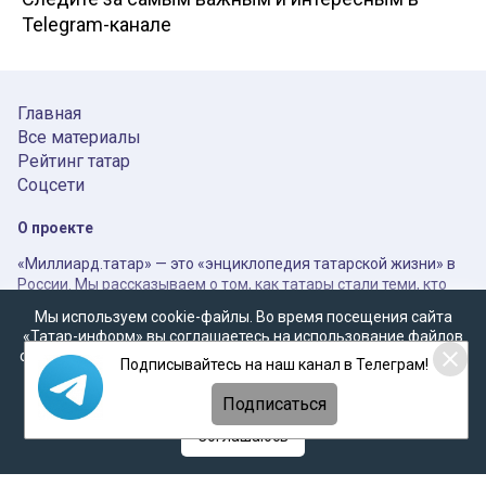
Telegram-канале
Главная
Все материалы
Рейтинг татар
Соцсети
О проекте
«Миллиард.татар» — это «энциклопедия татарской жизни» в
России. Мы рассказываем о том, как татары стали теми, кто
они есть, как живут в настоящем и какими, возможно, станут в
Мы используем cookie-файлы. Во время посещения сайта
недалеком будущем при «оптимистичном сценарии». Здесь
«Татар-информ» вы соглашаетесь на использование файлов
собраны главные бренды татар и Татарстана, главные
cookie в соответствии с настоящим уведомлением, согласием
Подписывайтесь на наш канал в Телеграм!
вопросы татар к самим себе и главные вызовы, стоящие
на
обработку персональных данных
,
Политикой о
перед ними в XXI веке.
персональных данных
и
Политикой конфиденциальности
Подписаться
Мы открыты к диалогу и будем ждать ваши отклики и
Соглашаюсь
предложения по электронной почте:
millitatar@mail.ru
Ссылки на все наши соцсети
https://taplink.cc/milliard_tatar