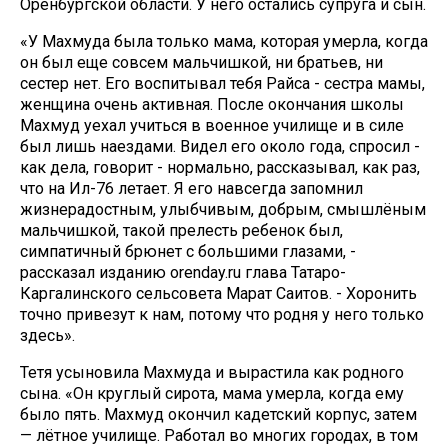
Оренбургской области. У него остались супруга и сын.
«У Махмуда была только мама, которая умерла, когда
он был еще совсем мальчишкой, ни братьев, ни
сестер нет. Его воспитывал тебя Райса - сестра мамы,
женщина очень активная. После окончания школы
Махмуд уехал учиться в военное училище и в силе
был лишь наездами. Видел его около года, спросил -
как дела, говорит - нормально, рассказывал, как раз,
что на Ил-76 летает. Я его навсегда запомнил
жизнерадостным, улыбчивым, добрым, смышлёным
мальчишкой, такой прелесть ребенок был,
симпатичный брюнет с большими глазами, -
рассказал изданию orenday.ru глава Татаро-
Каргалинского сельсовета Марат Саитов. - Хоронить
точно привезут к нам, потому что родня у него только
здесь».
Тетя усыновила Махмуда и вырастила как родного
сына. «Он круглый сирота, мама умерла, когда ему
было пять. Махмуд окончил кадетский корпус, затем
— лётное училище. Работал во многих городах, в том