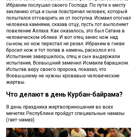
Ибрахим послушал своего Господа. По пути к месту
закланию отца и сына повстречал человек, который
попытался отговорить их от поступка. Исмаил отогнал
человека камнями, сказав отцу, пусть тот выполняет
повеление Аллаха. Как оказалось, это был Сатана в
человеческом облике. И вот отец занес нож над
сыном, но нож перестал не резал. Ибрахим в гневе
бросил нож и тот попав в камень, расколол его.
Испытание завершилось, отец и сын выдержали
испытания, Всевышний заменил Исмаила барашком.
Испытав веру своего пророка, показал, что
Всевышнему не нужны кровавые человеческие
жертвы.
Что делают в день Курбан-байрама?
В день праздника жертвоприношения во всех
мечетях Республики пройдут специальные намазы
(гает-намаз).