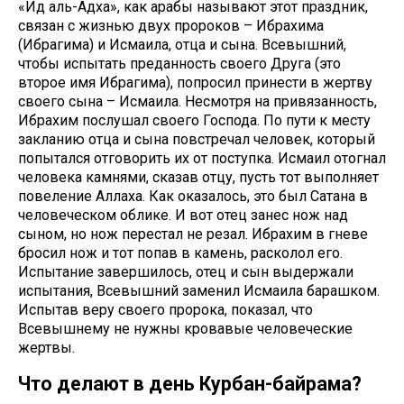
«Ид аль-Адха», как арабы называют этот праздник,
связан с жизнью двух пророков – Ибрахима
(Ибрагима) и Исмаила, отца и сына. Всевышний,
чтобы испытать преданность своего Друга (это
второе имя Ибрагима), попросил принести в жертву
своего сына – Исмаила. Несмотря на привязанность,
Ибрахим послушал своего Господа. По пути к месту
закланию отца и сына повстречал человек, который
попытался отговорить их от поступка. Исмаил отогнал
человека камнями, сказав отцу, пусть тот выполняет
повеление Аллаха. Как оказалось, это был Сатана в
человеческом облике. И вот отец занес нож над
сыном, но нож перестал не резал. Ибрахим в гневе
бросил нож и тот попав в камень, расколол его.
Испытание завершилось, отец и сын выдержали
испытания, Всевышний заменил Исмаила барашком.
Испытав веру своего пророка, показал, что
Всевышнему не нужны кровавые человеческие
жертвы.
Что делают в день Курбан-байрама?