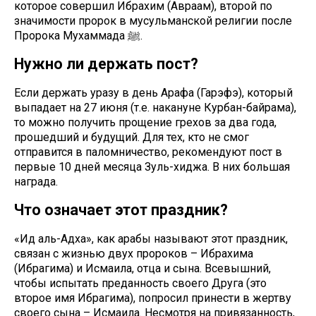
которое совершил Ибрахим (Авраам), второй по
значимости пророк в мусульманской религии после
Пророка Мухаммада ﷺ.
Нужно ли держать пост?
Если держать уразу в день Арафа (Гарэфэ), который
выпадает на 27 июня (т.е. накануне Курбан-байрама),
то можно получить прощение грехов за два года,
прошедший и будущий. Для тех, кто не смог
отправится в паломничество, рекомендуют пост в
первые 10 дней месяца Зуль-хиджа. В них большая
награда.
Что означает этот праздник?
«Ид аль-Адха», как арабы называют этот праздник,
связан с жизнью двух пророков – Ибрахима
(Ибрагима) и Исмаила, отца и сына. Всевышний,
чтобы испытать преданность своего Друга (это
второе имя Ибрагима), попросил принести в жертву
своего сына – Исмаила. Несмотря на привязанность,