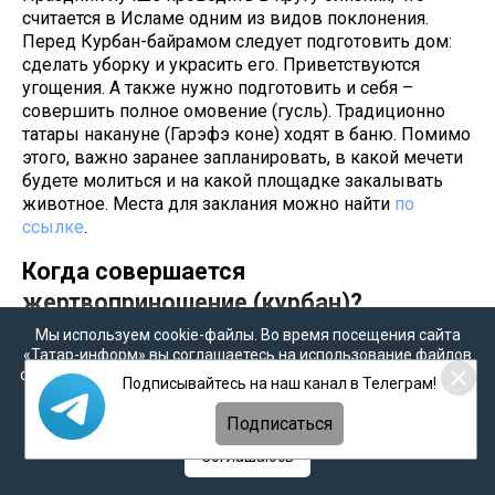
считается в Исламе одним из видов поклонения.
Перед Курбан-байрамом следует подготовить дом:
сделать уборку и украсить его. Приветствуются
угощения. А также нужно подготовить и себя –
совершить полное омовение (гусль). Традиционно
татары накануне (Гарэфэ коне) ходят в баню. Помимо
этого, важно заранее запланировать, в какой мечети
будете молиться и на какой площадке закалывать
животное. Места для заклания можно найти
по
ссылке
.
Когда совершается
жертвоприношение (курбан)?
Мы используем cookie-файлы. Во время посещения сайта
После совершения праздничного намаза в
«Татар-информ» вы соглашаетесь на использование файлов
специально отведенных местах начнутся обряды
cookie в соответствии с настоящим уведомлением, согласием
Подписывайтесь на наш канал в Телеграм!
жертвоприношения, которые должны завершиться в
на
обработку персональных данных
,
Политикой о
персональных данных
и
Политикой конфиденциальности
течение 3 дней, но желательно сделать курбан в
Подписаться
первый праздничный день.
Соглашаюсь
В Казани забой жертвенных животных продолжится