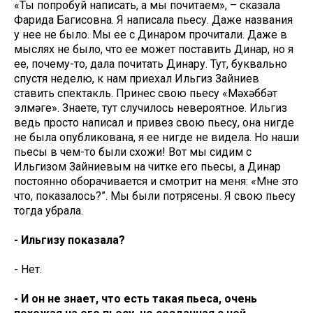
«Ты попробуй написать, а мы почитаем», – сказала
Фарида Багисовна. Я написала пьесу. Даже названия
у нее не было. Мы ее с Динаром прочитали. Даже в
мыслях не было, что ее может поставить Динар, но я
ее, почему-то, дала почитать Динару. Тут, буквально
спустя неделю, к нам приехал Ильгиз Зайниев
ставить спектакль. Принес свою пьесу «Мәхәббәт
элмәге». Знаете, тут случилось невероятное. Ильгиз
ведь просто написал и привез свою пьесу, она нигде
не была опубликована, я ее нигде не видела. Но наши
пьесы в чем-то были схожи! Вот мы сидим с
Ильгизом Зайниевым на читке его пьесы, а Динар
постоянно оборачивается и смотрит на меня: «Мне это
что, показалось?”. Мы были потрясены. Я свою пьесу
тогда убрала.
- Ильгизу показала?
- Нет.
- И он не знает, что есть такая пьеса, очень