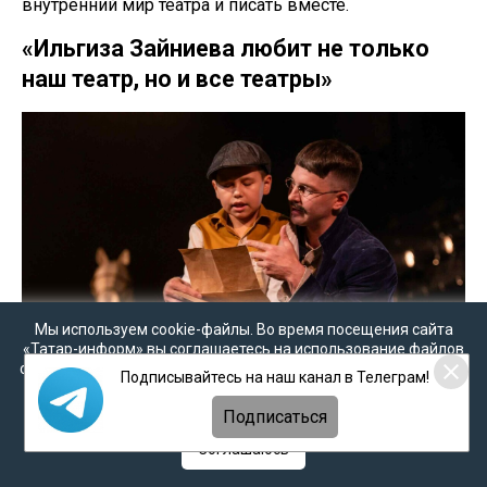
внутренний мир театра и писать вместе.
«Ильгиза Зайниева любит не только
наш театр, но и все театры»
Мы используем cookie-файлы. Во время посещения сайта
«Татар-информ» вы соглашаетесь на использование файлов
cookie в соответствии с настоящим уведомлением, согласием
Подписывайтесь на наш канал в Телеграм!
на
обработку персональных данных
,
Политикой о
персональных данных
и
Политикой конфиденциальности
Подписаться
Соглашаюсь
- Получается, у каждого театра должен быть свой