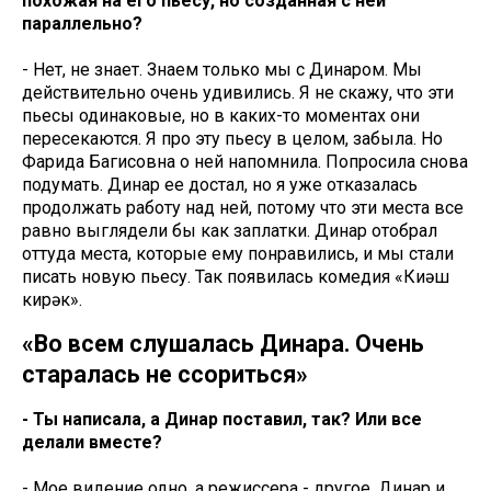
похожая на его пьесу, но созданная с ней
параллельно?
- Нет, не знает. Знаем только мы с Динаром. Мы
действительно очень удивились. Я не скажу, что эти
пьесы одинаковые, но в каких-то моментах они
пересекаются. Я про эту пьесу в целом, забыла. Но
Фарида Багисовна о ней напомнила. Попросила снова
подумать. Динар ее достал, но я уже отказалась
продолжать работу над ней, потому что эти места все
равно выглядели бы как заплатки. Динар отобрал
оттуда места, которые ему понравились, и мы стали
писать новую пьесу. Так появилась комедия «Киңәш
кирәк».
«Во всем слушалась Динара. Очень
старалась не ссориться»
- Ты написала, а Динар поставил, так? Или все
делали вместе?
- Мое видение одно, а режиссера - другое. Динар и