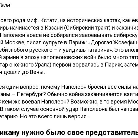
Гали
оего рода миф. Кстати, на исторических картах, как е
бирь начинается в Казани (Сибирский тракт) и заканчи
о Наполеон вовсе не собирался завоевывать сибирскую
й Москве, писал супруге в Париж: «Дорогая Жозефина
би любого русского – и увидишь татарина». Это впо
й армии в эпоху наполеоновских войн было много тата
атар с южного Урала) первой ворвалась в Париж, зате
и дошли до Вены.
ся один вопрос: почему Наполеон бросил все силы на
раны – Петербург? Обычно война заканчивается взят
С кем же воевал Наполеон? Возможно, в то время Мо
? В таком случае основной удар Наполеона был направ
Татарию. Но это всего лишь версия…
икану нужно было свое представител