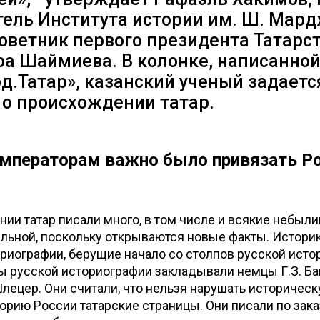
тель Института истории им. Ш. Мард
оветник первого президента Татарс
а Шаймиева. В колонке, написанной
.Татар», казанский ученый задаетс
 о происхождении татар.
мператорам важно было привязать Р
ии татар писали много, в том числе и всякие небыли
альной, поскольку открываются новые факты. Истор
риографии, берущие начало со столпов русской исто
 русской историографии закладывали немцы Г.З. Бай
Шлецер. Они считали, что нельзя нарушать историческ
торию России татарские страницы. Они писали по зака