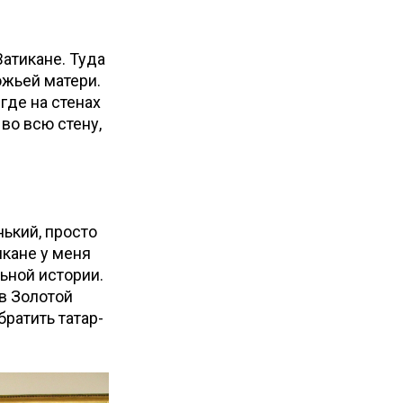
Ватикане. Туда
ожьей матери.
где на стенах
во всю стену,
ький, просто
икане у меня
ьной истории.
в Золотой
братить татар-