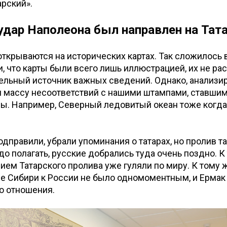
арский».
удар Наполеона был направлен на Тат
ткрываются на исторических картах. Так сложилось 
, что карты были всего лишь иллюстрацией, их не ра
ельный источник важных сведений. Однако, анализир
 массу несоответствий с нашими штампами, ставши
ы. Например, Северный ледовитый океан тоже когда
одправили, убрали упоминания о татарах, но пролив та
до полагать, русские добрались туда очень поздно. 
нием Татарского пролива уже гуляли по миру. К тому 
 Сибири к России не было одномоментным, и Ермак 
о отношения.