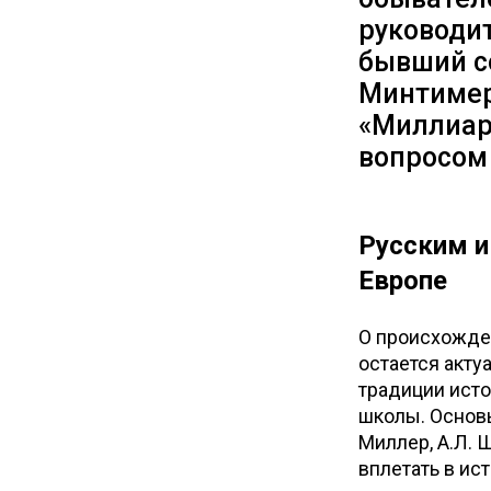
руководи
бывший с
Минтимер
«Миллиард
вопросом
Русским и
Европе
О происхожден
остается акту
традиции исто
школы. Основы
Миллер, А.Л. 
вплетать в ис