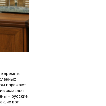
же время в
исленных
меры поражают
лив оказался
аны – русские,
к, но вот