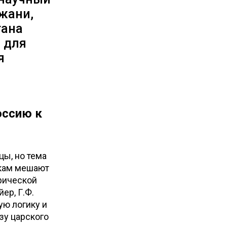
жани,
тана
 для
я
оссию к
цы, но тема
икам мешают
рической
ер, Г.Ф.
ую логику и
зу царского