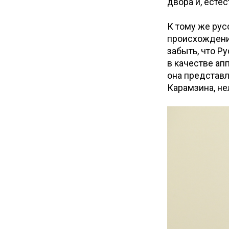
двора и, естес
К тому же рус
происхождению
забыть, что Ру
в качестве ап
она представл
Карамзина, не