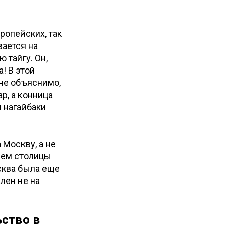
вропейских, так
вается на
 тайгу. Он,
! В этой
лне объяснимо,
р, а конница
м нагайбаки
 Москву, а не
ием столицы
сква была еще
лен не на
ьство в