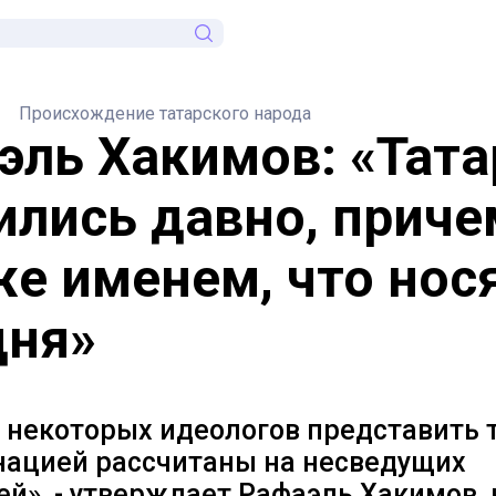
Происхождение татарского народа
эль Хакимов: «Тат
ились давно, приче
же именем, что нос
дня»
 некоторых идеологов представить 
нацией рассчитаны на несведущих
й», - утверждает Рафаэль Хакимов,