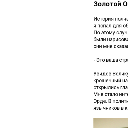
Золотой О
История полна
я попал для 
По этому случ
были нарисова
они мне сказа
- Это ваша стр
Увидев Велику
крошечный на 
открылись гла
Мне стало инт
Орде. В полит
язычников в к