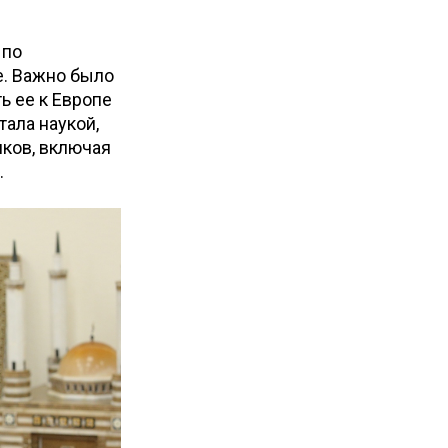
 по
е. Важно было
ь ее к Европе
тала наукой,
иков, включая
.