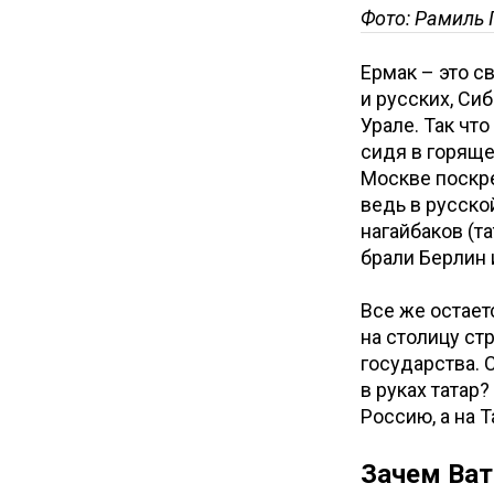
Фото: Рамиль 
Ермак – это св
и русских, Си
Урале. Так чт
сидя в горяще
Москве поскре
ведь в русско
нагайбаков (т
брали Берлин 
Все же остает
на столицу ст
государства. 
в руках татар
Россию, а на 
Зачем Ват