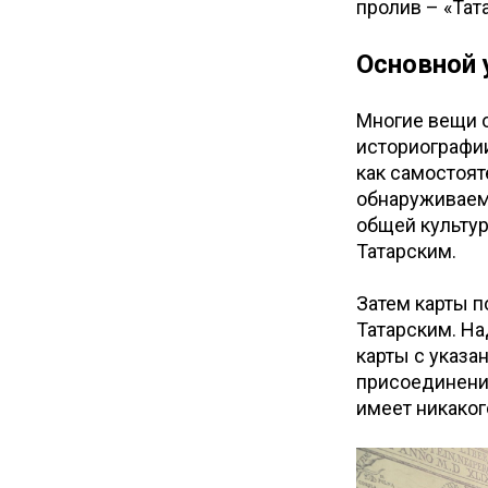
пролив – «Тат
Основной 
Многие вещи о
историографии
как самостоят
обнаруживаем
общей культур
Татарским.
Затем карты п
Татарским. На
карты с указа
присоединение
имеет никаког