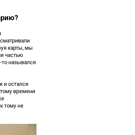
арию?
в
ссматривали
уя карты, мы
ми частью
-то назывался
к и остался
К тому времени
же
к тому не