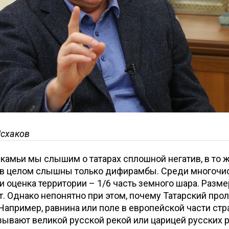
Исхаков
камьи мы слышим о татарах сплошной негатив, в то 
 в целом слышны только дифирамбы. Среди многоч
 и оценка территории – 1/6 часть земного шара. Раз
. Однако непонятно при этом, почему Татарский про
Например, равнина или поле в европейской части стр
зывают великой русской рекой или царицей русских ре