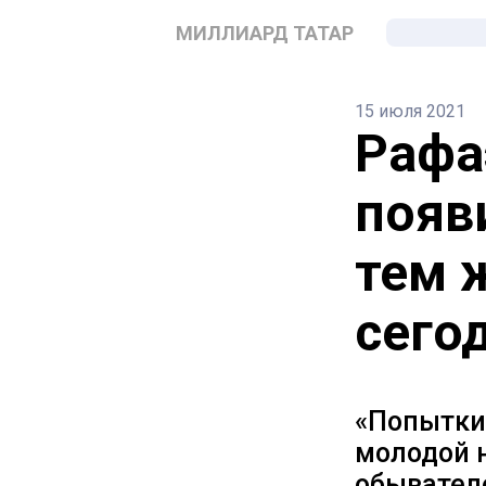
МИЛЛИАРД ТАТАР
15 июля 2021
Рафа
появ
тем 
сего
«Попытки
молодой 
обывателе