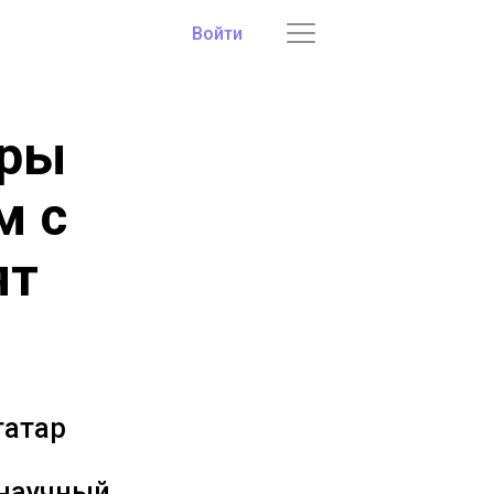
Войти
ары
м с
ят
татар
 научный