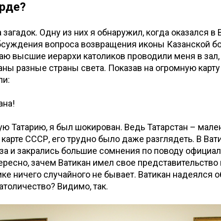
рде?
 загадок. Одну из них я обнаружил, когда оказался в 
обсуждения вопроса возвращения иконы Казанской б
аю высшие иерархи католиков проводили меня в зал, 
ны разные страны света. Показав на огромную карту 
ли:
ана!
ю Татарию, я был шокирован. Ведь Татарстан – мален
карте СССР, его трудно было даже разглядеть. В Ват
за и закрались большие сомнения по поводу официал
ересно, зачем Ватикан имел свое представительство 
ике ничего случайного не бывает. Ватикан надеялся о
атоличество? Видимо, так.