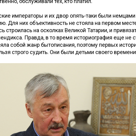
твенно, обслуживали тех, кто платил.
ские императоры и их двор опять-таки были немцами
. Для них объективность не стояла на первом мест
сь строилась на осколках Великой Татарии, и привязат
пендикса. Правда, в то время историография еще не с
яла собой жанр бытописания, поэтому первых истор
льзя строго судить. Они были детьми своего времени