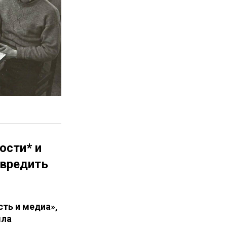
ости* и
 вредить
сть и медиа»,
ыла