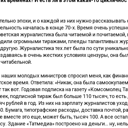
их временах? И есть ли в этом какая-то цикличност
тельно эпохи, и о каждой из них нужно рассказывать
ельность началась в конце 70-х. Время очень успеш
ветская журналистика была читаемой и почитаемой, 
дили огромными тиражами, плеяды талантливых жу
другую. Журналистика тех лет была по сути уникальн
оздаваясь в очень жестких условиях цензуры, она бы
 читабельной.
з наших молодых министров спросил меня, как фина
тское время. Ответила: «Никак, она была самоокупаем
от так вот. Годовая подписка на газету «Комсомолец Т
пеек, подписной тираж был больше 110 тысяч, то есть
яч рублей в год. Из них на зарплату журналистов ухо
40. Бумага, типографские расходы, доставка почтой, 
е вместе это еще, может быть, тысяч 100. А все оста
су. Здание «Татмедиа» построено на деньги… ну, нель