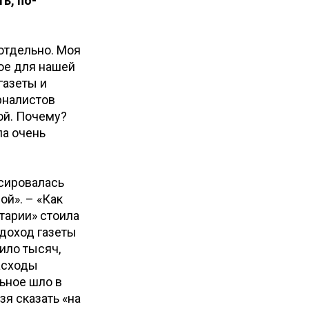
ь, по-
 отдельно. Моя
ное для нашей
газеты и
рналистов
ой. Почему?
ла очень
нсировалась
ой». – «Как
атарии» стоила
 доход газеты
дило тысяч,
расходы
льное шло в
зя сказать «на