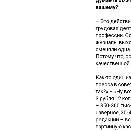
думаете об эт
вашему?
– Это действи
трудовая деят
профессии. Со
журналы выхо
сменяли одна 
Потому что, с
качественной,
Как-то один и
пресса в сове
так?» – «Ну в
3 рубля 12 ко
– 350-360 тыс
наверное, 30-
редакции – вс
партийную кас