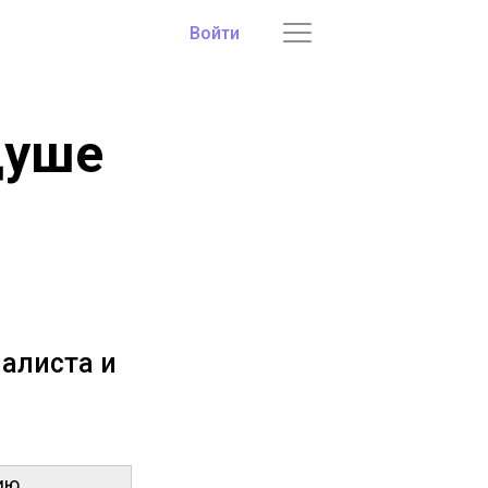
Войти
душе
алиста и
ию