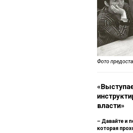
Фото предост
«Выступае
инструкти
власти»
–
Давайте и п
которая прох