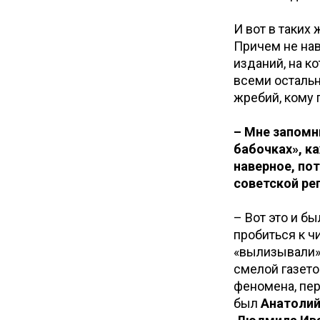
И вот в таких
Причем не нав
изданий, на к
всеми осталь
жребий, кому 
– Мне запомн
бабочках», к
наверное, по
советской ре
– Вот это и б
пробиться к 
«вылизывали»
смелой газето
феномена, пе
был
Анатолий