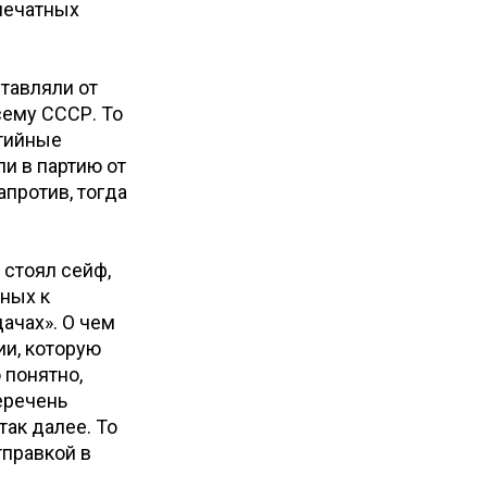
 печатных
тавляли от
сему СССР. То
ртийные
ли в партию от
апротив, тогда
 стоял сейф,
нных к
ачах». О чем
ии, которую
 понятно,
еречень
ак далее. То
тправкой в