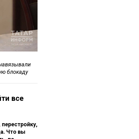
 навязывали
ую блокаду
йти все
 перестройку,
а. Что вы