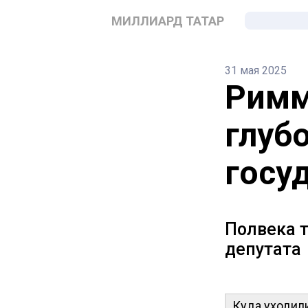
МИЛЛИАРД ТАТАР
31 мая 2025
Римм
глуб
госу
Полвека 
депутата
Куда уходил