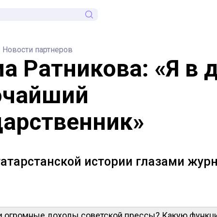
Новости партнеров
а Ратникова: «Я в 
очайший
дарственник»
татарстанской истории глазами журн
и огромные доходы советской прессы? Какую функц