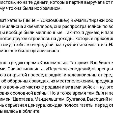
истов», но на те деньги, которые партия выручала от
му что она была их хозяином.
зат хатын» (ныне – «Сююмбике») и «Чаян» тиражи сос
1 миллиона экземпляров, они распространялись по в
ды вообще были миллионные. Так что, я думаю, и па
многое другое строилось на доходы, которые приходи
к тому, чтобы в очередной раз «укусить» компартию. Н
мно все было организовано.
 стала редактором «Комсомольца Татарии». В кабинете
ми. Они назывались... «Перечень сведений, запреще
 в открытой прессе, в радио- и телевизионных перед
: об оборонных заводах, их местоположении, продукц
, о военных частях с родами и видами войск – ну, это
овиях холодной войны. Но в то же время там был и п
мен: Цветаева, Мандельштам, Булгаков, Высоцкий и т
нь серьезная цензура, каждая полоса газеты перед о
ывалась в обллите.