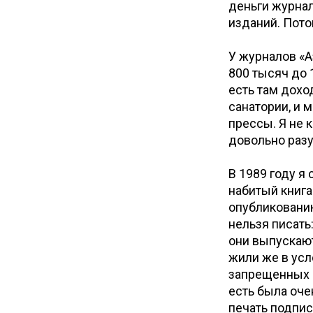
деньги журнал
изданий. Пото
У журналов «А
800 тысяч до 
есть там дохо
санатории, и 
прессы. Я не 
довольно разу
В 1989 году я
набитый книга
опубликованию
нельзя писать
они выпускают
жили же в усл
запрещенных и
есть была оче
печать подпис