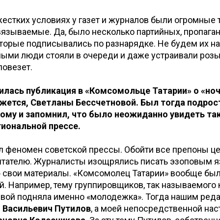
 жестких условиях у газет и журналов были огромные 
язываемые. Да, было несколько партийных, пропага
оторые подписывались по разнарядке. Не будем их на
ными люди стояли в очереди и даже устраивали розы
повезет.
илась публикация в «Комсомольце Татарии» о «но
ажется, Светланы Бессчетновой. Был тогда подрос
тому и запомнил, что было неожиданно увидеть та
гиональной прессе.
ыл феномен советской прессы. Обойти все препоны ц
читателю. Журналисты изощрялись писать эзоповым 
 свои материалы. «Комсомолец Татарии» вообще был
й. Например, тему группировщиков, так называемого 
рвой подняла именно «молодежка». Тогда нашим ред
 Васильевич Путилов
, а моей непосредственной нас