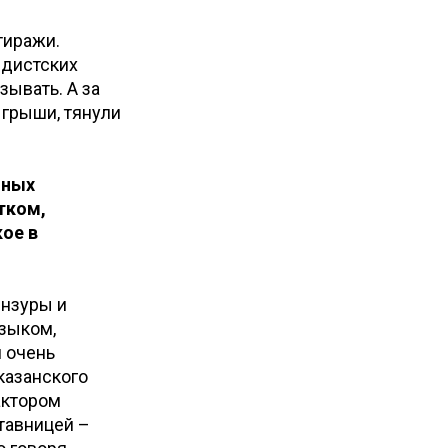
тиражи.
ндистских
зывать. А за
грыши, тянули
чных
тком,
кое в
ензуры и
языком,
 очень
казанского
актором
тавницей –