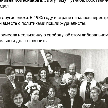
новна Колесникова
. За эту тему Путилов, собственн
адал.
а другая эпоха. В 1985 году в стране началась перестр
й вместе с политиками пошли журналисты.
принесла неслыханную свободу, об этом либерально
ельно и долго говорить.