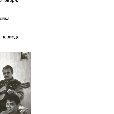
о говоря,
ойка.
м периоде