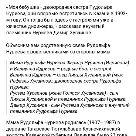
«Моя бабушка - двоюродная сестра Рудольфа
Нуриева, они впервые встретились в Казани в 1992-
м году. Он тогда был здесь с гастролями уже в
качестве дирижера», - рассказал внучатый
племянник Нуриева Дамир Хусаинов.
Объясним вам родственную связь Рудольфа
Нуреева с родственниками со стороны мамы:
Мама Рудольфа Нуриева Фарида Нуриева (Идрисова)
и Валиулла Идрисов – родные брат с сестрой.
Валиулла Идрисов – отец Лияды Хусаиновой (муж
Рафаэль Хусаинов), двоюродная сестра Рудольфа
Нуриева.
Рустем Хусаинов (жена Голюся Хусаинова) - сын
Лияды Хусаиновой и племянник Рудольфа Нуриева.
Дамир Хусаинов - сын Рустема Хусаинова и внучатый
племянник Рудольфа Нуриева.
Мама Рудольфа Нуриева родилась (1907—1987) в
деревне Татарское Тюгульбаево Кузнечихинской
волости Казанской губернии. Валиулле было 23 года,