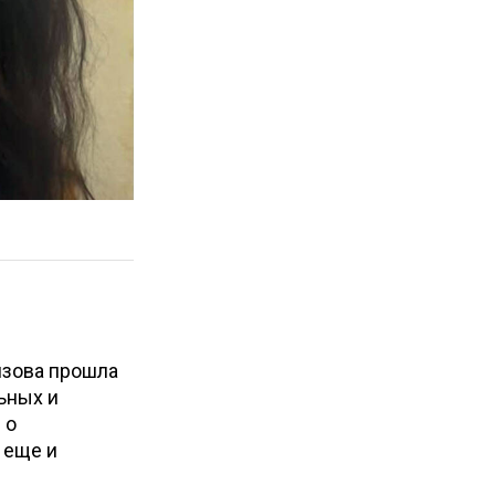
язова прошла
ьных и
 о
 еще и