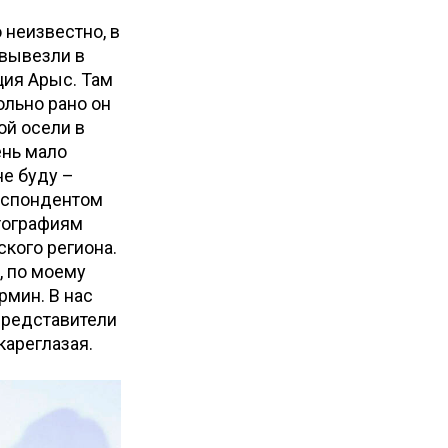
 неизвестно, в
 вывезли в
нция Арыс. Там
ольно рано он
ой осели в
ень мало
не буду –
респондентом
отографиям
кого региона.
, по моему
рмин. В нас
 Представители
кареглазая.