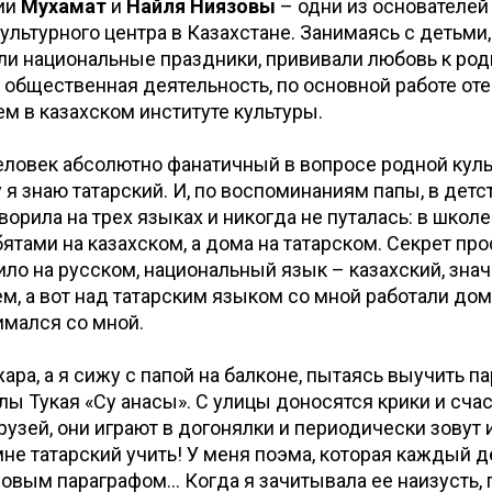
ии
Мухамат
и
Найля Ниязовы
– одни из основателей 
ультурного центра в Казахстане. Занимаясь с детьми,
и национальные праздники, прививали любовь к род
 общественная деятельность, по основной работе от
м в казахском институте культуры.
еловек абсолютно фанатичный в вопросе родной куль
 я знаю татарский. И, по воспоминаниям папы, в детс
ворила на трех языках и никогда не путалась: в школе
бятами на казахском, а дома на татарском. Секрет про
ло на русском, национальный язык – казахский, значи
ем, а вот над татарским языком со мной работали до
имался со мной.
ара, а я сижу с папой на балконе, пытаясь выучить п
ы Тукая «Су анасы». С улицы доносятся крики и сча
рузей, они играют в догонялки и периодически зовут и
 мне татарский учить! У меня поэма, которая каждый д
овым параграфом... Когда я зачитывала ее наизусть, 