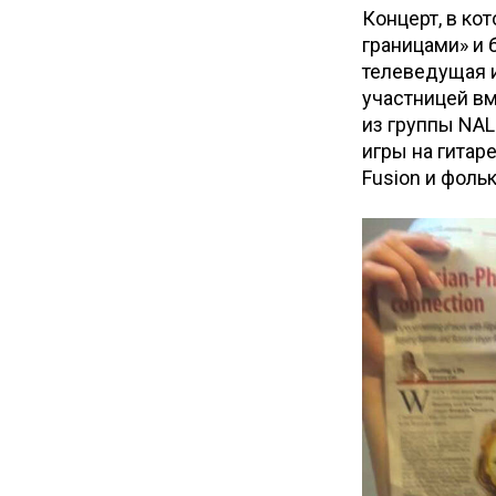
Концерт, в ко
границами» и 
телеведущая и
участницей в
из группы NAL
игры на гитаре
Fusion и фоль