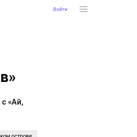
Войти
йв»
с «Ай,
ском острове