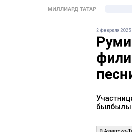
МИЛЛИАРД ТАТАР
2 февраля 2025
Руми
фили
песн
Участница
былбылым
В Азиатско-