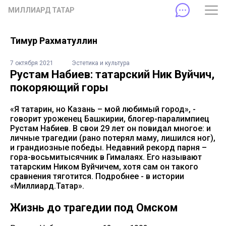
МИЛЛИАРД ТАТАР
Тимур Рахматуллин
7 октября 2021
Эстетика и культура
Рустам Набиев: татарский Ник Вуйчич,
покоряющий горы
«Я татарин, но Казань – мой любимый город», -
говорит уроженец Башкирии, блогер-паралимпиец
Рустам Набиев. В свои 29 лет он повидал многое: и
личные трагедии (рано потерял маму, лишился ног),
и грандиозные победы. Недавний рекорд парня –
гора-восьмитысячник в Гималаях. Его называют
татарским Ником Вуйчичем, хотя сам он такого
сравнения тяготится. Подробнее - в истории
«Миллиард.Татар».
Жизнь до трагедии под Омском