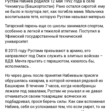
Рустам Набиев родился 12 мая 1992 года в селе
Чекмагуш (Башкортостан). Рано остался сиротой: ему
не было и полутора лет, как погибла мама. Мальчика
воспитывала тетя, которую Рустам называл матерью.
Татарский парень еще со школы занимался спортом,
особенно в легкой и тяжелой атлетике. Поступил в
Уфимский государственный технический
университет.
В 2015 году Рустама призывают в армию, его
направляют под Омск служить в элитных войсках –
ВДВ. Мечта прыгать с парашютом, казалось бы,
исполнилась…
Но через день после принятия Набиевым присяги
обрушилась казарма, в которой ночевал рядовой из
Башкирии. В течение 7 часов, когда новобранцы
лежали под завалами, Рустам не унывал и не давал
отчаиваться своим товарищам: всячески их
подбадривал, прося беречь силы. Как сам вспоминал
Набиев, себя он успокаивал тем, что если умрет, то на