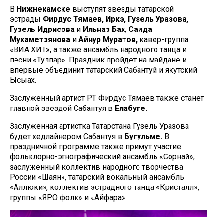
В
Нижнекамске
выступят звезды татарской
эстрады
Фирдус Тямаев, Иркэ, Гузель Уразова,
Гузель Идрисова
и
Ильназ Бах
,
Саида
Мухаметзянова
и
Айнур Муратов,
кавер-группа
«ВИА ХИТ», а также ансамбль народного танца и
песни «Тулпар». Праздник пройдет на майдане и
впервые объединит татарский Сабантуй и якутский
Ысыах.
Заслуженный артист РТ Фирдус Тямаев
также станет
главной звездой Сабантуя в
Елабуге.
Заслуженная артистка Татарстана Гузель Уразова
будет хедлайнером Сабантуя в
Бугульме.
В
праздничной программе также примут участие
фольклорно-этнографический ансамбль «Сорнай»,
заслуженный коллектив народного творчества
России «Шаян», татарский вокальный ансамбль
«Аллюки», коллектив эстрадного танца «Кристалл»,
группы «ЯРО фолк» и «Айфара».