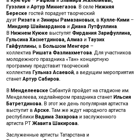
в
Кунгере
–
Рафиль
и
Эльмира Жалялиевы,
Гузэлия
и
Артур Миннегазов
. В селе
Нижняя
Береске
гостей порадует творческий
дуэт
Ризата
и
Зиниры Рамазановых
, в
Кулле-Кими
–
Миндияр Шаймарданов
и
Диана Лутфуллина
.
В
Нижнем Куюке
выступят
Фирдания Зарифуллина,
Гульсина Хаснетдинова, Алмаз
и
Таузих
Гайфуллины
, в
Большом Менгере
–
коллектив
Ришата Фазлиахметова
. Для участников
молодежного праздника «Тан» концертную
программу представит творческий
коллектив
Гульназ Асаевой
, а ведущим мероприятия
станет
Артур Сабиров.
В
Менделеевске
Сабантуй пройдет на стадионе им.
Менделеева, хедлайнером праздника станет
Ильсия
Батретдинова.
В этот же день популярная артистка
выступит в
Арске.
Там же ждут народного артиста
республики
Вадима Захарова
и заслуженного
артиста РТ
Жавита Шакирова.
Заслуженные артисты Татарстана и