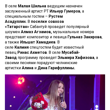
В селе
Малая Шильна
ведущим назначен
заслуженный артист РТ
Ильнур Гумеров
, а
специальным гостем –
Рустем
Асадуллин.
В
поселке совхоза
«Татарстан»
Сабантуй проведет популярный
шоумен
Алмаз Агзамов,
музыкальные номера
представят композитор и певица
Гульназ Закирова
,
а также
Ильшат Хамадиев
. В
селе
Калмия
спецгостем будет известный
певец
Ринас Ахметов
. В селе
Мусабай-
Завод
программу проведет
Эльмира Хафизова
, а
своими песнями порадуют челнинские
артистки
Алина
и
Дина Гарифуллины.