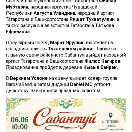
выступят заслуженный артист Татарстана
Фирзар
Муртазин
, народная артистка Чувашской
Республики
Августа Уляндина
, народный артист
Татарстана и Башкортостана
Ришат Тухватуллин
, а
также заслуженная артистка Татарстана
Татьяна
Ефремова.
Популярный певец
Марат Яруллин
выступит на
празднике плуга в
Тукаевском районе.
Также на
главную сцену районного Сабантуя выйдет народный
артист Татарстана и Башкортостана
Филюс Кагиров
.
Празднование пройдет в деревне
Кызыл Байрак.
В
Верхнем Услоне
на сцену выйдет кавер-группа
BarbaraBand, а затем диджей
Daniel MC
устроит
дискотеку. Завершится праздник салютом