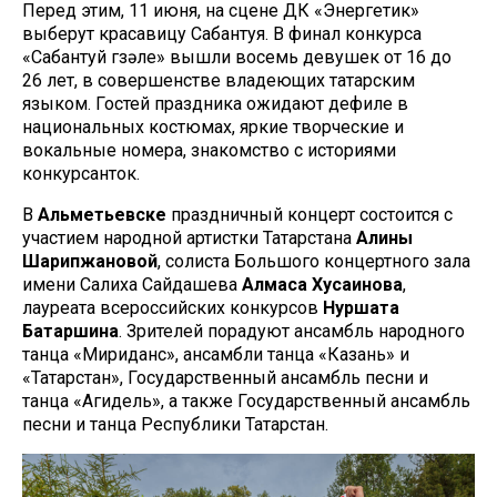
Перед этим, 11 июня, на сцене ДК «Энергетик»
выберут красавицу Сабантуя. В финал конкурса
«Сабантуй гүзәле» вышли восемь девушек от 16 до
26 лет, в совершенстве владеющих татарским
языком. Гостей праздника ожидают дефиле в
национальных костюмах, яркие творческие и
вокальные номера, знакомство с историями
конкурсанток.
В
Альметьевске
праздничный концерт состоится с
участием народной артистки Татарстана
Алины
Шарипжановой
, солиста Большого концертного зала
имени Салиха Сайдашева
Алмаса Хусаинова
,
лауреата всероссийских конкурсов
Нуршата
Батаршина
. Зрителей порадуют ансамбль народного
танца «Мириданс», ансамбли танца «Казань» и
«Татарстан», Государственный ансамбль песни и
танца «Агидель», а также Государственный ансамбль
песни и танца Республики Татарстан.