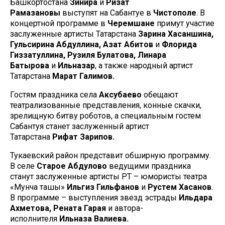
Башкортостана
Зинира
и
Ризат
Рамазановы
выступят на Сабантуе в
Чистополе
. В
концертной программе в
Черемшане
примут участие
заслуженные артисты Татарстана
Зарина Хасаншина,
Гульсирина Абдуллина, Азат Абитов
и
Флорида
Гиззатуллина, Рузиля Булатова, Линара
Батырова
и
Ильназар
, а также народный артист
Татарстана
Марат Галимов.
Гостям праздника села
Аксубаево
обещают
театрализованные представления, конные скачки,
зрелищную битву роботов, а специальным гостем
Сабантуя станет заслуженный артист
Татарстана
Рифат Зарипов.
Тукаевский район представит обширную программу.
В селе
Старое Абдулово
ведущими праздника
станут заслуженные артисты РТ – юмористы театра
«Мунча ташы»
Ильгиз Гильфанов
и
Рустем Хасанов
.
В программе – выступления звезд эстрады
Ильдара
Ахметова, Рената Гарая
и автора-
исполнителя
Ильназа Валиева.