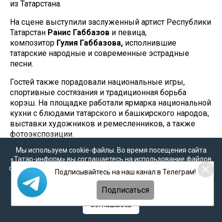
из Татарстана.
На сцене выступили заслуженный артист Республики
Татарстан
Ранис Габбазов
и певица,
композитор
Гулия Габбазова,
исполнившие
татарские народные и современные эстрадные
песни.
Гостей также порадовали национальные игры,
спортивные состязания и традиционная борьба
корэш. На площадке работали ярмарка национальной
кухни с блюдами татарского и башкирского народов,
выставки художников и ремесленников, а также
фотоэкспозиции.
Мы используем cookie-файлы. Во время посещения сайта
Сабантуй на Средиземноморском
«Татар-информ» вы соглашаетесь на использование файлов
побережье
cookie в соответствии с настоящим уведомлением, согласием
Подписывайтесь на наш канал в Телеграм!
на
обработку персональных данных
,
Политикой о
персональных данных
и
Политикой конфиденциальности
24 мая в турецкой Анталье состоялся Сабантуй,
Подписаться
собравший представителей татарских общин из
Соглашаюсь
разных городов страны – Стамбула, Измира, Коньи,
Эскишехира и других населенных пунктов.