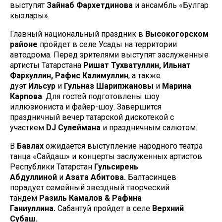
выступят
Зайнаб Фархетдинова
и ансамбль «Булгар
кызлары».
Главный национальный праздник в
Высокогорском
районе
пройдет в селе Усады на территории
автодрома. Перед зрителями выступят заслуженные
артисты Татарстана
Ришат Тухватуллин, Ильнат
Фархуллин, Рафис Калимуллин
, а также
дуэт
Ильсур
и
Гульназ Шарипжановы
и
Марина
Карпова
. Для гостей подготовлены шоу
иллюзиониста и файер-шоу. Завершится
праздничный вечер татарской дискотекой с
участием
DJ Сулеймана
и праздничным салютом.
В
Бавлах
ожидается выступление народного театра
танца «Сайдаш» и концерты заслуженных артистов
Республики Татарстан
Гульсирень
Абдуллиной
и
Азата Абитова.
Балтасинцев
порадует семейный звездный творческий
тандем
Разиль Камалов & Рафина
Ганиуллина.
Сабантуй пройдет в селе
Верхний
Субаш.