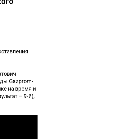
кого
оставления
атович
нды Gazprom-
ке на время и
льтат – 9-й),