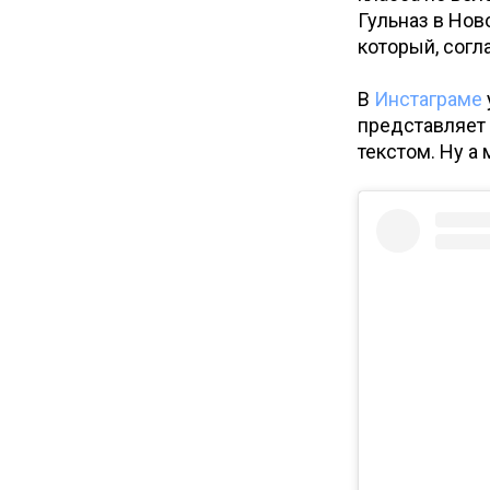
Гульназ в Нов
который, согл
В
Инстаграме
представляет 
текстом. Ну а