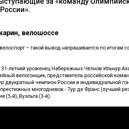
выступающие за «команду Олимпийс
России».
карин, велошоссе
велоспорт – такой вывод напрашивается по итогам с
о 31-летний уроженец Набережных Челнов Ильнур Аз
сейный велогонщик, представитель российской кома
ур двукратный чемпион России в индивидуальной гон
 престижных многодневок - Тур де Франс (лучший резу
 (5-й), Вуэльта (3-й).