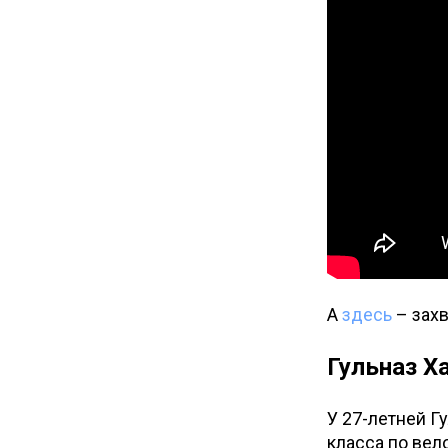
А
здесь
– захв
Гульназ Х
У 27-летней Г
класса по вел