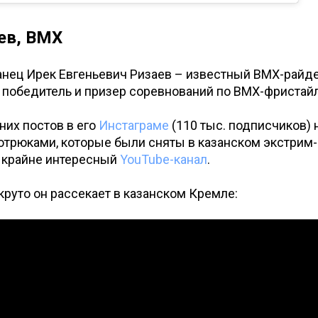
ев, ВМХ
анец Ирек Евгеньевич Ризаев – известный BMX-райде
победитель и призер соревнований по BMX-фристайл
их постов в его
Инстаграме
(110 тыс. подписчиков) 
отрюками, которые были сняты в казанском экстрим-
и крайне интересный
YouTube-канал
.
 круто он рассекает в казанском Кремле: