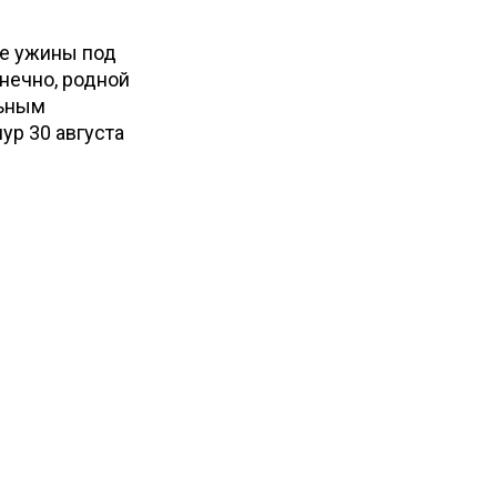
ые ужины под
онечно, родной
льным
ур 30 августа