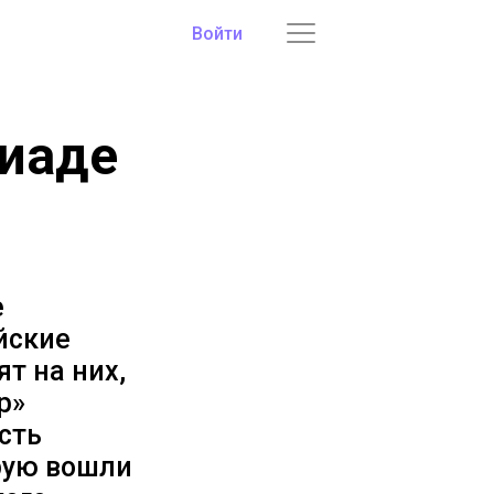
Войти
пиаде
е
йские
т на них,
р»
сть
рую вошли