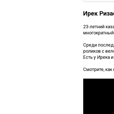
Ирек Риза
23-летний каз
многократный 
Среди последн
роликов с вел
Есть у Ирека 
Смотрите, как