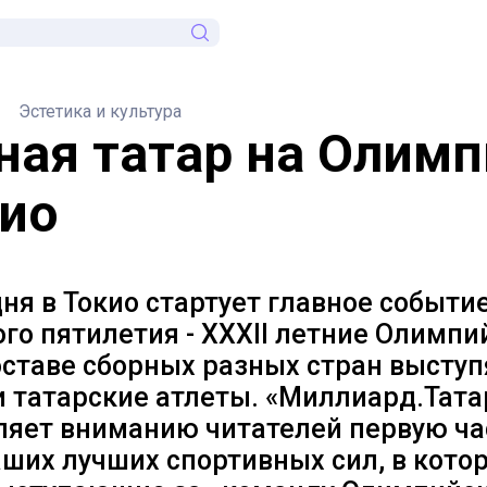
Эстетика и культура
ная татар на Олим
кио
ня в Токио стартует главное событи
го пятилетия - XXXII летние Олимпи
оставе сборных разных стран выступя
и татарские атлеты. «Миллиард.Тата
ляет вниманию читателей первую ча
аших лучших спортивных сил, в кото