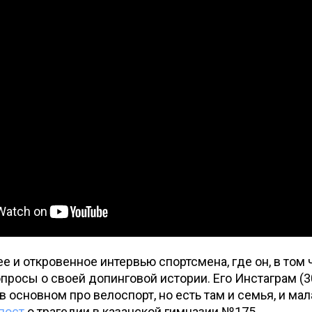
е и откровенное интервью спортсмена, где он, в том 
опросы о своей допинговой истории. Его Инстаграм (30
в основном про велоспорт, но есть там и семья, и мал
пост
о трагедии в казанской гимназии №175.