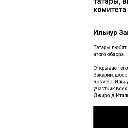
татары, 
комитета 
Ильнур За
Татары любят 
этого обзора.
Открывает ег
Закарин, шос
RusVelo. Ильн
участник всех
Джиро д'Италия