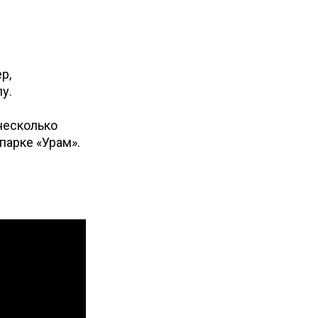
р,
у.
несколько
парке «Урам».