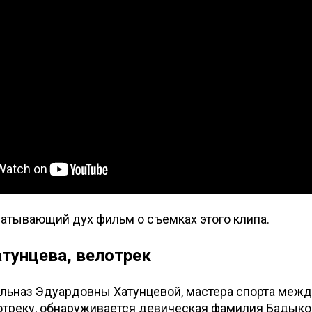
атывающий дух фильм о съемках этого клипа.
атунцева, велотрек
ульназ Эдуардовны Хатунцевой, мастера спорта меж
отреку, обнаруживается девическая фамилия Бадыко