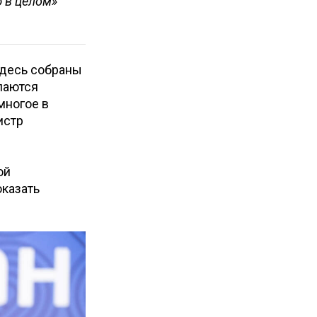
 в целом»
Здесь собраны
лаются
многое в
истр
ой
оказать