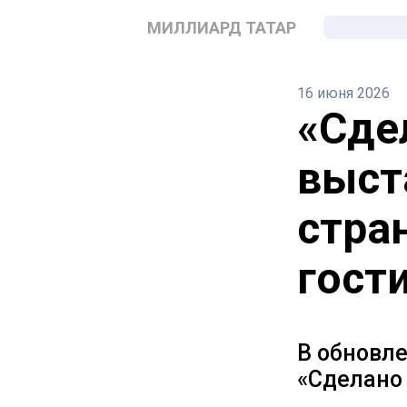
МИЛЛИАРД ТАТАР
16 июня 2026
«Сде
выст
стра
гост
В обновл
«Сделано 