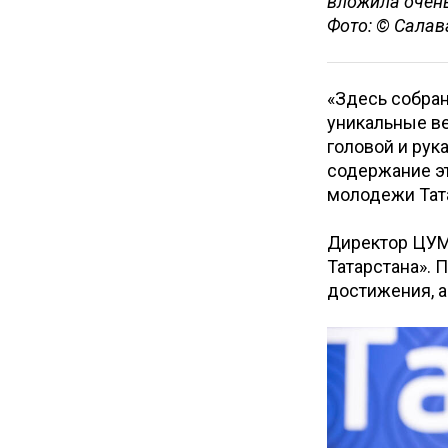
вложила очень
Фото: © Салав
«Здесь собран
уникальные ве
головой и рук
содержание эт
молодежи Тат
Директор ЦУ
Татарстана». 
достижения, а