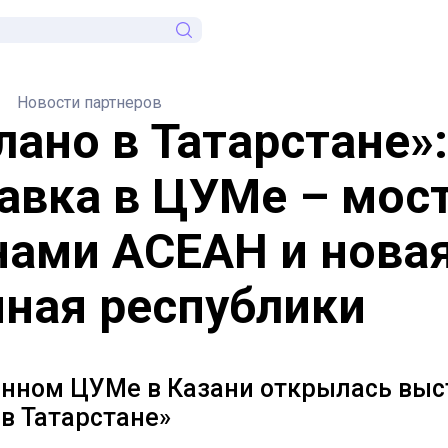
Новости партнеров
лано в Татарстане»:
авка в ЦУМе – мост
нами АСЕАН и нова
иная республики
енном ЦУМе в Казани открылась выс
в Татарстане»