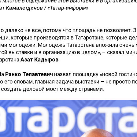
 многое в содержание этой выставки и в организацию
ат Камалетдинов / «Татар-информ»
о далеко не все, потому что площадь не позволяет. 
щи, которые производятся в Татарстане, которые де
ами молодежи. Молодежь Татарстана вложила очень 
ой выставки и в организацию в целом», – сказал мин
арстана
Азат Кадыров
.
Ма
Ранко Тепавтевич
назвал площадку «новой гостин
По его словам, главная задача выставки – не просто п
 создать деловой мост между странами.