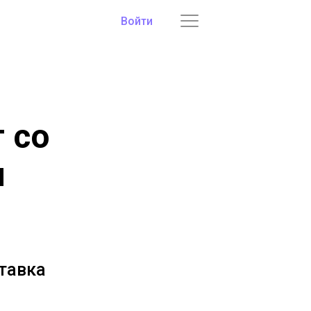
Войти
 со
я
тавка