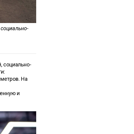
 социально-
, социально-
и:
 метров. На
венную и