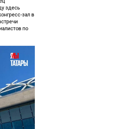
ец
ду здесь
конгресс-зал в
встречи
иалистов по