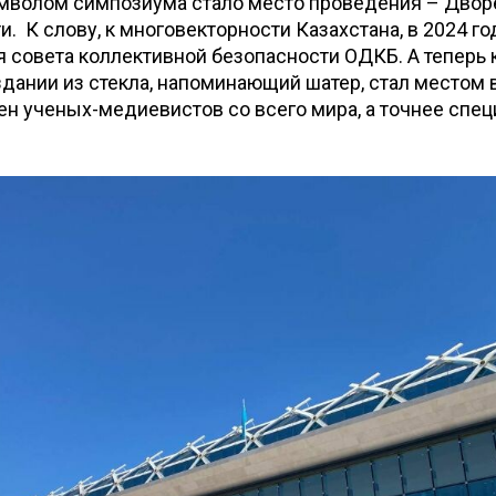
мволом симпозиума стало место проведения – Двор
. К слову, к многовекторности Казахстана, в 2024 го
 совета коллективной безопасности ОДКБ. А теперь 
дании из стекла, напоминающий шатер, стал местом 
ен ученых-медиевистов со всего мира, а точнее спец
е.