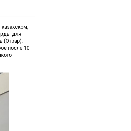
– казахском,
Орды для
 (Отрар).
рое после 10
икого