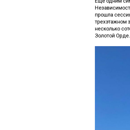
Еще одним си
Независимости
прошла сессия
трехэтажном з
несколько сот
Золотой Орд