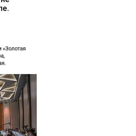
ле.
 «Золотая
а,
ая.