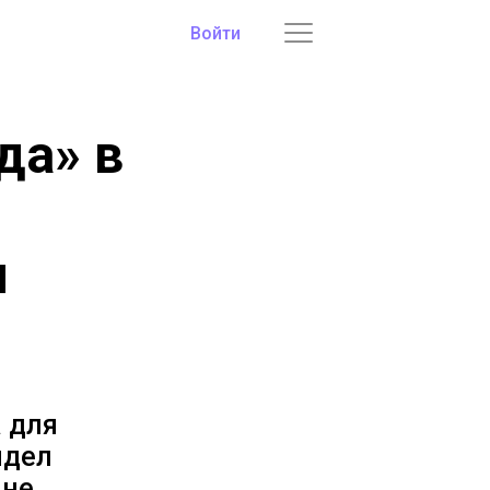
Войти
да» в
,
и
 для
идел
ане