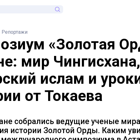
Репортажи
озиум «Золотая Ор
не: мир Чингисхана
рский ислам и урок
рии от Токаева
тане собрались ведущие ученые мира
ия истории Золотой Орды. Каким ув
 международного симпозиума в Аст