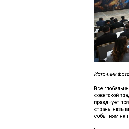
Источник фот
Все глобальны
советской тра
празднует поя
страны называ
событиям на т