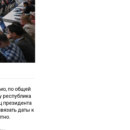
мо, по общей
у республика
ец президента
вязать даты к
ятно.