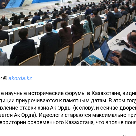
о: ©
akorda.kz
е научные исторические форумы в Казахстане, види
диции приурочиваются к памятным датам. В этом год
вление ставки хана Ак Орды (к слову, и сейчас двор
ется Ак Орда). Идеологи стараются максимально при
ерритории современного Казахстана, что вполне пон