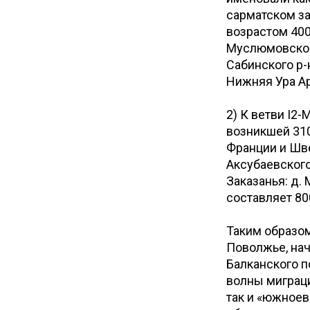
сарматском зах
возрастом 400
Муслюмовского
Сабинского р-
Нижняя Ура Ар
2) К ветви I
возникшей 310
Франции и Шве
Аксубаевского
Заказанья: д.
составляет 80
Таким образом
Поволжье, начи
Балканского п
волны миграци
так и «южноев