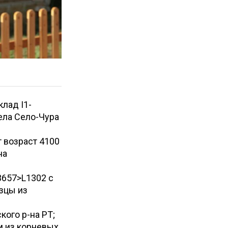
лад I1-
ела Село-Чура
 возраст 4100
на
657>L1302 с
зцы из
кого р-на РТ;
м из корневых