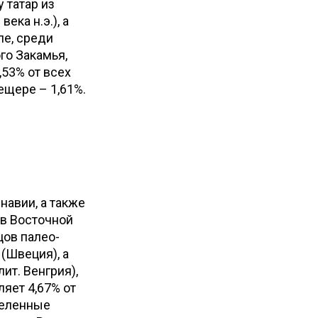
 татар из
ека н.э.), а
ле, среди
го Закамья,
,53% от всех
ещере – 1,61%.
навии, а также
в Восточной
цов палео-
(Швеция), а
ит. Венгрия),
ляет 4,67% от
селенные