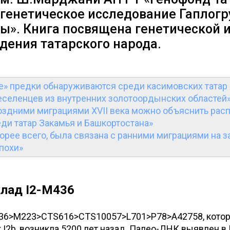
генетическое исследование Гаплогр
ы». Книга посвящена генетической 
дения татарского народа.
е» предки обнаруживаются среди касимовских татар 
еселенцев из внутренних золотоордынских областей
поздними миграциями XVII века можно объяснить рас
ди татар Закамья и Башкортостана»
корее всего, была связана с ранними миграциями на з
похи»
клад I2-M436
M436>M223>CTS616>CTS10057>L701>P78>A42758, кото
 I2b, возникла 5200 лет назад. Палео-ДНК выявлен в 