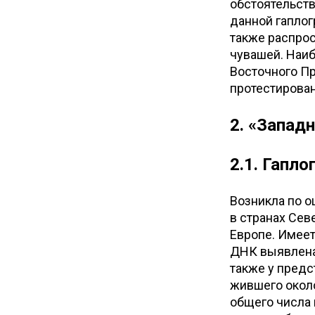
обстоятельств
данной гаплогр
также распрос
чувашей. Наиб
Восточного Пр
протестирован
2. «Запад
2.1. Гапло
Возникла по о
в странах Се
Европе. Имее
ДНК выявлена 
также у предс
жившего около
общего числа