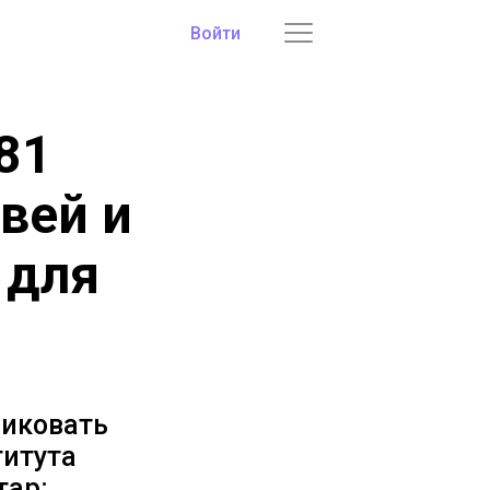
Войти
81
вей и
 для
ликовать
титута
тар: