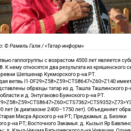
: © Рамиль Гали / «Татар-информ»
твью гаплогруппы с возрастом 4500 лет является субк
. К нему относятся два результата из кряшенского с
еревни Шепшенар Кукморского р-на РТ.
дая ветвь I1-DF29>Z58>Z59>CTS8647>Z60>Z140 имеет
едставлены образцы татар из д. Ташла Ташлинского р-
области и д. Энтуганово Буинского р-на РТ.
DF29>Z58>Z59>CTS8647>Z60>CTS7362>CTS9352>Z73>Y3
0 лет (в диапазоне 2400–1750 лет). Объединяет обра
 Старая Масра Арского р-на РТ; Предкамья: д. Бизяки
о р-на РТ; Восточного Закамья: д. Кызыл Яр Бавлинс
ы: д. Кзыл-Чишма Батыревского р-на Чувашии. Одни