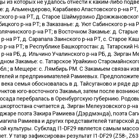
цы из которых не удалось отнести к каким-либо подве
е: д. Альмендерово, Карабаево Апастовского р-на РТ,
кого р-на РТ, д. Старое Шаймурзино Дрожжановского 
кого р-на РТ; в Заказанье: д. Уют Сабинского р-на Р
ячинского р-на РТ; в Восточном Закамье: д. Стары
р-на РТ, д. Сарапала Заинского р-на РТ, с. Старое Ка
 р-на РТ; в Республике Башкортостан: д. Татарский Н
 р-на РБ, д. Ильчино Учалинского р-на РБ, д. Зирган 
падном Закамье: с. Татарское Урайкино Старомайнског
бл.; в Мещере: с. Лямбирь РМ. С Закамьем связан из
телей и предпринимателей Рамиевых. Предположител
I века семья обосновалась в д. Тайсуганово и ряде др
нктов юго-восточного Закамья, затем после возникн
осада перебралась в Оренбургскую губернию. Родов
шкортостана считается д. Зирган Мелеузовского р-на
джаре поэта Закира Рамиева (Дэрдмэнда), поэта Саг
агила Рамиева и других представителей татарской д
й культуры. Субклад I1-DF29 является самым массо
ет. У татар зафиксирован результат I1-DF29 (Z58-, Z63