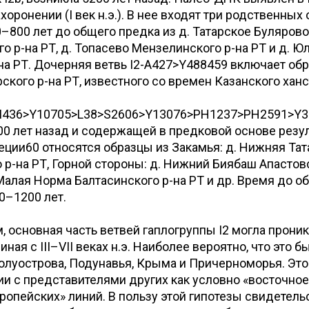
оронении (I век н.э.). В нее входят три родственных 
–800 лет до общего предка из д. Татарское Булярово
 р-на РТ, д. Топасево Мензелинского р-на РТ и д. Ю
на РТ. Дочерняя ветвь I2-A427>Y488459 включает обр
ского р-на РТ, известного со времен Казанского ханс
2-M436>Y10705>L38>S2606>Y13076>PH1237>PH2591>Y3
0 лет назад и содержащей в предковой основе резу
ции60 относятся образцы из Закамья: д. Нижняя Та
 р-на РТ, Горной стороны: д. Нижний Биябаш Апастовс
 Малая Норма Балтасинского р-на РТ и др. Время до о
0–1200 лет.
, основная часть ветвей гаплогруппы I2 могла проник
ная с III–VII веках н.э. Наиболее вероятно, что это 
олуострова, Подунавья, Крыма и Причерноморья. Это
и с представителями других как условно «восточное
ропейских» линий. В пользу этой гипотезы свидетель