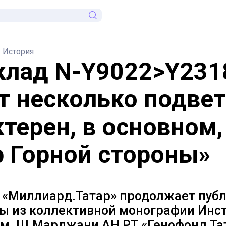
История
клад N-Y9022>Y231
т несколько подвет
ктерен, в основном,
р Горной стороны»
 «Миллиард.Татар» продолжает пуб
ы из коллективной монографии Инс
им. Ш.Марджани АН РТ «Генофонд Та