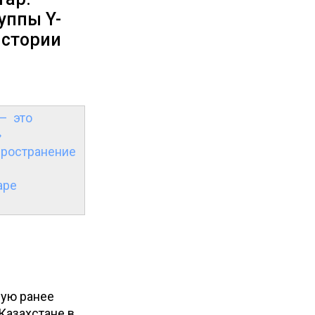
уппы Y-
истории
– это
»
пространение
аре
рую ранее
Казахстане в