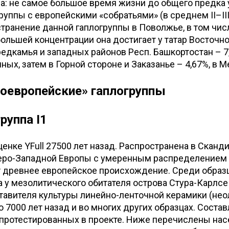
а: не самое большое время жизни до общего предка у
уппы с европейскими «собратьями» (в среднем II–III в
транение данной гаплогруппы в Поволжье, в том чис
ольшей концентрации она достигает у татар Восточно
едкамья и западных районов Респ. Башкортостан – 7
ных, затем в Горной стороне и Заказанье – 4,67%, в М
ноевропейские» гаплогруппы
группа I1
ценке YFull 27500 лет назад. Распространена в Сканди
веро-Западной Европы с умеренным распределением 
т древнее европейское происхождение. Среди образ
у мезолитического обитателя острова Стура-Карлсе 
тавителя культуры линейно-ленточной керамики (неол
 7000 лет назад и во многих других образцах. Состав
 протестированных в проекте. Ниже перечислены на