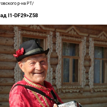
овского р-на РТ/
лад I1-DF29>Z58