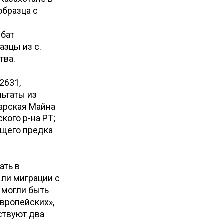
образца с
лбат
азцы из с.
тва.
2631,
льтаты из
тарская Майна
кого р-на РТ;
бщего предка
ать в
были миграции с
 могли быть
вропейских»,
ствуют два