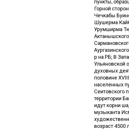
пункты, образ
Горной сторон
Чечкабы Буинс
Шушерма Кайбиц
Урумширма Тюл
Актанышского 
Сармановского
Аургазинского
р на РБ; В За
Ульяновской о
духовных дея
половине XVII
населенных пу
Сеитовского п
территории Ба
идут корни ша
музыканта Исм
художественно
возраст 4500 л