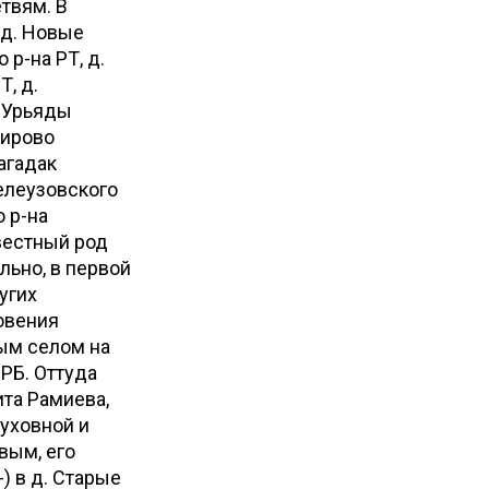
твям. В
 д. Новые
р-на РТ, д.
Т, д.
е Урьяды
широво
агадак
Мелеузовского
о р-на
вестный род
ьно, в первой
угих
овения
ым селом на
 РБ. Оттуда
ита Рамиева,
уховной и
вым, его
-) в д. Старые