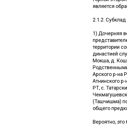
является обра
2.1.2. Субклад
1) Дочерняя в
представител
территории со
династией слу
Мокша, д. Кош
Родственными
Арского р-на 
Атнинского р-н
РТ, с. Татарс
Чекмагушевско
(Ташчишма) по
общего предка
Вероятно, это