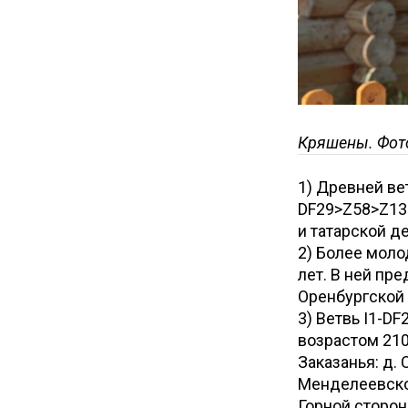
Кряшены. Фото
1) Древней ве
DF29>Z58>Z138
и татарской д
2) Более моло
лет. В ней пр
Оренбургской 
3) Ветвь I1-
возрастом 210
Заказанья: д.
Менделеевског
Горной сторон