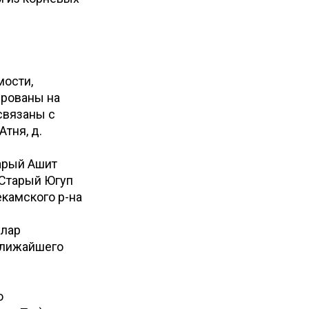
мости,
ированы на
связаны с
тня, д.
арый Ашит
 Старый Югуп
екамского р-на
злар
 ближайшего
о