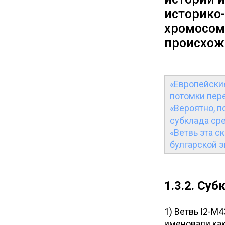
историко-
хромосом
происхож
«Европейски
потомки пер
«Вероятно, 
субклада сре
«Ветвь эта с
булгарской э
1.3.2. Суб
1) Ветвь I2-
именовали как