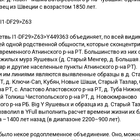
зец из Швеции с возрастом 1850 лет.
 I1-DF29>Z63
етвь I1-DF29>Z63>Y449363 объединяет, по всей види
ей одной родственной общности, которые сконцентр
временного Атнинского р-на РТ. Большинство из них 
жилых мурз Яушевых (д. Старый Менгер, д. Большая А
ар и другие населенные пункты Атнинского р-на РТ).
 им линиями являются выявленные образцы в д. Ст
РТ, д. Ключи-Сап, Кубян, Новые Шаши, Старый Тазлар,
а РТ, с. Апастово Апастовского р-на РТ, д. Туба Нижн
кий Толкиш Чистопольского р-на РТ, д. Новоюмраново
го р-на РБ. Big Y Яушевых и образца из д. Старый Та
зволил в YFull выполнить расчет времени жизни их
 –1400 лет назад (в диапазоне 2200–900 лет).
 было некое родоплеменное объединение. Оно, можн