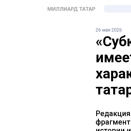
МИЛЛИАРД ТАТАР
26 мая 2026
«Суб
имее
хара
тата
Редакция
фрагмент
истории 